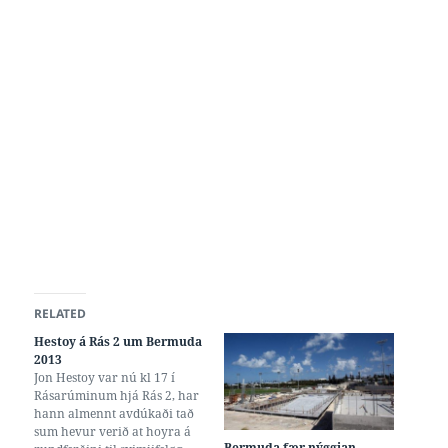
RELATED
Hestoy á Rás 2 um Bermuda
2013
Jon Hestoy var nú kl 17 í
Rásarúminum hjá Rás 2, har
hann almennt avdúkaði tað
sum hevur verið at hoyra á
Bermuda fær nýggjan