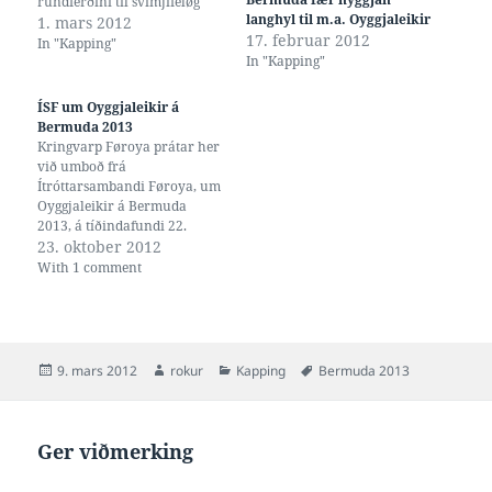
rundferðini til svimjifeløg
langhyl til m.a. Oyggjaleikir
kring landið, at
1. mars 2012
17. februar 2012
Svimjisambandið hevur
In "Kapping"
In "Kapping"
avgjørt ikki at skriva seg upp
til Oyggjaleikir á Bermuda.
Havi hug at siga 'sum støðan
ÍSF um Oyggjaleikir á
er'; men avgerðin er…
Bermuda 2013
Kringvarp Føroya prátar her
við umboð frá
Ítróttarsambandi Føroya, um
Oyggjaleikir á Bermuda
2013, á tíðindafundi 22.
oktober 2012 kl 09:30. Í
23. oktober 2012
innganginum verður sagt at
With 1 comment
svimjingin ikki er við tí at EM
er um sama mundi - tað er
ikki rætt, sum umrøtt í 3.2
hin 5. mars 2012…
Posted
Author
Categories
Tags
9. mars 2012
rokur
Kapping
Bermuda 2013
on
Ger viðmerking