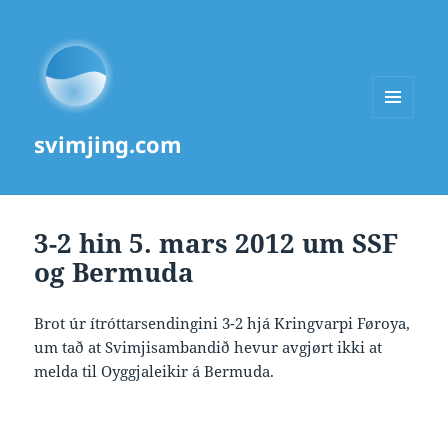
MENU
svimjing.com
AND
WIDGETS
3-2 hin 5. mars 2012 um SSF
og Bermuda
Brot úr ítróttarsendingini 3-2 hjá Kringvarpi Føroya,
um tað at Svimjisambandið hevur avgjørt ikki at
melda til Oyggjaleikir á Bermuda.