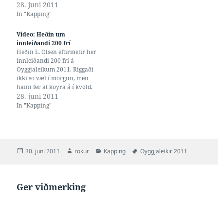
28. juni 2011
In "Kapping"
Video: Heðin um
innleiðandi 200 frí
Heðin L. Olsen eftirmetir her
innleiðandi 200 frí á
Oyggjaleikum 2011. Riggaði
ikki so væl í morgun, men
hann fer at koyra á í kvøld.
28. juni 2011
In "Kapping"
Posted
Author
Categories
Tags
30. juni 2011
rokur
Kapping
Oyggjaleikir 2011
on
Ger viðmerking