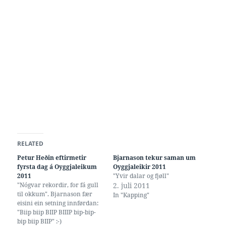
RELATED
Petur Heðin eftirmetir
Bjarnason tekur saman um
fyrsta dag á Oyggjaleikum
Oyggjaleikir 2011
2011
"Yvir dalar og fjøll"
"Nógvar rekordir, for fá gull
2. juli 2011
til okkum". Bjarnason fær
In "Kapping"
eisini ein setning innførdan:
"Biip biip BIIP BIIIP bip-bip-
bip biip BIIP" :-)