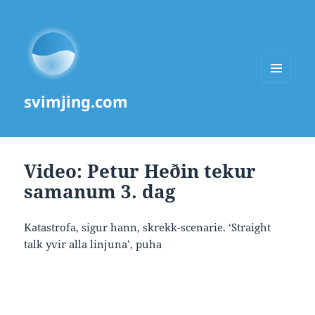
MENU
svimjing.com
AND
WIDGETS
Video: Petur Heðin tekur
samanum 3. dag
Katastrofa, sigur hann, skrekk-scenarie. ‘Straight
talk yvir alla linjuna’, puha