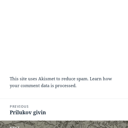
This site uses Akismet to reduce spam.
Learn how
your comment data is processed.
Post
PREVIOUS
navigation
Prilukov givin
Previous
post:
NEXT