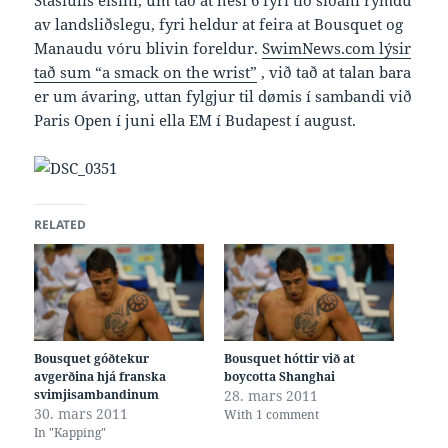
Stasiulis eisini, um tað at hesi 6 fyri tíð síðani rýmdu
av landsliðslegu, fyri heldur at feira at Bousquet og
Manaudu vóru blivin foreldur.
SwimNews.com lýsir
tað sum “a smack on the wrist”
, við tað at talan bara
er um ávaring, uttan fylgjur til dømis í sambandi við
Paris Open í juni ella EM í Budapest í august.
RELATED
Bousquet góðtekur
Bousquet hóttir við at
avgerðina hjá franska
boycotta Shanghai
svimjisambandinum
28. mars 2011
30. mars 2011
With 1 comment
In "Kapping"