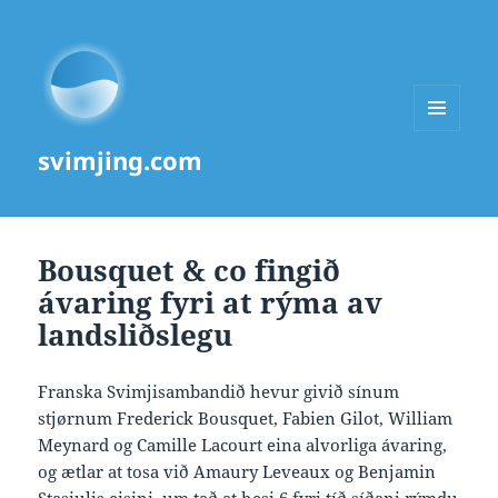
MENU
svimjing.com
AND
WIDGETS
Bousquet & co fingið
ávaring fyri at rýma av
landsliðslegu
Franska Svimjisambandið hevur givið sínum
stjørnum Frederick Bousquet, Fabien Gilot, William
Meynard og Camille Lacourt eina alvorliga ávaring,
og ætlar at tosa við Amaury Leveaux og Benjamin