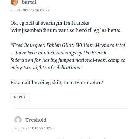
bartal
says:
2. juni 2010 tann 09:27
Ok, eg helt at ávaringin frá Franska
Svimjisambandinum var í so hørð til eg las hetta:
“Fred Bousquet, Fabien Gilot, William Meynard [etc]
… have been handed warnings by the French
federation for having jumped national-team camp to
enjoy two nights of celebrations”
Éina nátt hevði eg skilt, men tvær nætur?
REPLY
Treshold
says:
2. juni 2010 tann 13:56