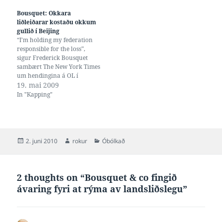
Bousquet: Okkara
liðleiðarar kostaðu okkum
gullið í Beijing
“I’m holding my federation
responsible for the loss”,
sigur Frederick Bousquet
sambært The New York Times
um hendingina á OL í
Beijing, har USA vann gull í
19. mai 2009
4x100 frí, hóast
In "Kapping"
fraklendingar vóru klárir
favorittar. Hetta tí at
leiðararnir í síðstu løtu tóku
eina avgerð um
stafettsamanseting, sum gekk
Posted
Author
Categories
2. juni 2010
rokur
Óbólkað
ímóti teirri…
on
2 thoughts on “Bousquet & co fingið
ávaring fyri at rýma av landsliðslegu”