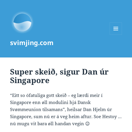
MENU
svimjing.com
AND
WIDGETS
Super skeið, sigur Dan úr
Singapore
“Eitt so ófatuliga gott skeið – eg lærdi meir í
Singapore enn øll modulini hjá Dansk
Svømmeunion tilsamans”, heilsar Dan Hjelm úr
Singapore, sum nú er á veg heim aftur. Soe Hestoy …
nú mugu vit bara øll handan vegin 😉