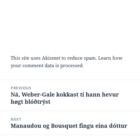
This site uses Akismet to reduce spam.
Learn how
your comment data is processed.
Post
PREVIOUS
navigation
Ná, Weber-Gale kokkast tí hann hevur
Previous
høgt blóðtrýst
post:
NEXT
Manaudou og Bousquet fingu eina dóttur
Next
post: