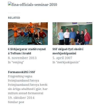
RELATED
6 lívbjargarar staðið roynd
SSF skipað fyri skeið í
á Toftum í kvøld
merkjaskipanini
8. november 2013
5. apríl 2007
In "venjing"
In "merkjaskipanin"
Formansskifti í SSF
Frágreiðing vegna
Svimjisamband Føroya
Svimjisamband Føroya hevði
sín árliga aðalfund í gjár, har
millum annað formansval
var á skránni. Eisini var ta
19. oktober 2014
stórmál á skránni, at Føroyar
Similar post