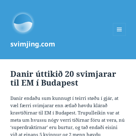
MENU
svimjing.com
AND
WIDGETS
Danir úttikið 20 svimjarar
til EM í Budapest
Danir endaðu sum kunnugt í teirri støðu í gjár, at
væl færri svimjarar enn ætlað høvdu klárað
kravtíðirnar til EM í Budapest. Trupulleikin var at
meta um hvussu nógv verri tíðirnar fóru at vera, nú
‘superdraktirnar’ eru burtur, og tað endaði eisini
við at einans 5 kvinnur og 2 menn høvdu