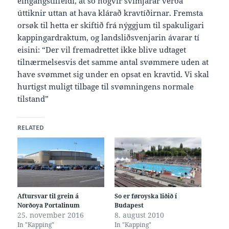
eingangstilfeldi, at so nógvir svimjarar verða
úttiknir uttan at hava klárað kravtíðirnar. Fremsta
orsøk til hetta er skiftið frá nýggjum til spakuligari
kappingardraktum, og landsliðsvenjarin ávarar tí
eisini: “Der vil fremadrettet ikke blive udtaget
tilnærmelsesvis det samme antal svømmere uden at
have svømmet sig under en opsat en kravtid. Vi skal
hurtigst muligt tilbage til svømningens normale
tilstand”
RELATED
Aftursvar til grein á
So er føroyska liðið í
Norðoya Portalinum
Budapest
25. november 2016
8. august 2010
In "Kapping"
In "Kapping"