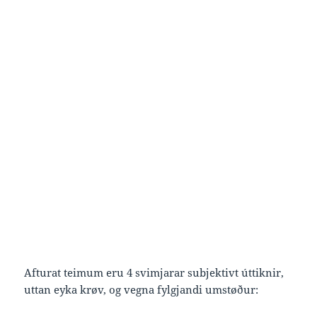
Afturat teimum eru 4 svimjarar subjektivt úttiknir,
uttan eyka krøv, og vegna fylgjandi umstøður: