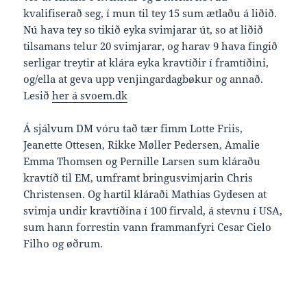
kvalifiserað seg, í mun til tey 15 sum ætlaðu á liðið.
Nú hava tey so tikið eyka svimjarar út, so at liðið
tilsamans telur 20 svimjarar, og harav 9 hava fingið
serligar treytir at klára eyka kravtíðir í framtíðini,
og/ella at geva upp venjingardagbøkur og annað.
Lesið
her á svoem.dk
Á sjálvum DM vóru tað tær fimm Lotte Friis,
Jeanette Ottesen, Rikke Møller Pedersen, Amalie
Emma Thomsen og Pernille Larsen sum kláraðu
kravtíð til EM, umframt bringusvimjarin Chris
Christensen. Og hartil kláraði Mathias Gydesen at
svimja undir kravtíðina í 100 firvald, á stevnu í USA,
sum hann forrestin vann frammanfyri Cesar Cielo
Filho og øðrum.