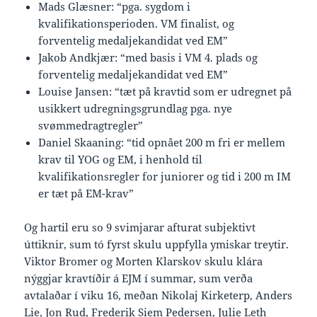
Mads Glæsner: “pga. sygdom i
kvalifikationsperioden. VM finalist, og
forventelig medaljekandidat ved EM”
Jakob Andkjær: “med basis i VM 4. plads og
forventelig medaljekandidat ved EM”
Louise Jansen: “tæt på kravtid som er udregnet på
usikkert udregningsgrundlag pga. nye
svømmedragtregler”
Daniel Skaaning: “tid opnået 200 m fri er mellem
krav til YOG og EM, i henhold til
kvalifikationsregler for juniorer og tid i 200 m IM
er tæt på EM-krav”
Og hartil eru so 9 svimjarar afturat subjektivt
úttiknir, sum tó fyrst skulu uppfylla ymiskar treytir.
Viktor Bromer og Morten Klarskov skulu klára
nýggjar kravtíðir á EJM í summar, sum verða
avtalaðar í viku 16, meðan Nikolaj Kirketerp, Anders
Lie, Jon Rud, Frederik Siem Pedersen, Julie Leth