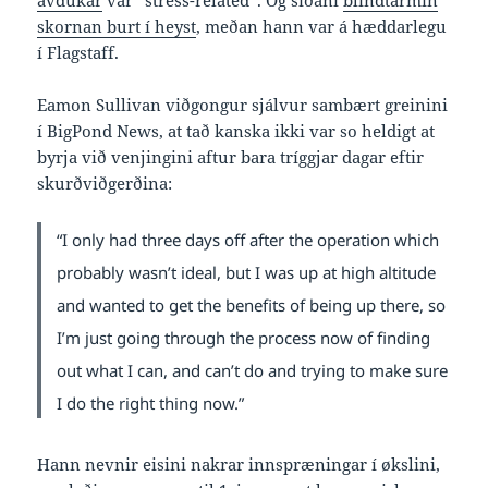
avdúkar
var “stress-related”. Og síðani
blindtarmin
skornan burt í heyst
, meðan hann var á hæddarlegu
í Flagstaff.
Eamon Sullivan viðgongur sjálvur sambært greinini
í BigPond News, at tað kanska ikki var so heldigt at
byrja við venjingini aftur bara tríggjar dagar eftir
skurðviðgerðina:
“I only had three days off after the operation which
probably wasn’t ideal, but I was up at high altitude
and wanted to get the benefits of being up there, so
I’m just going through the process now of finding
out what I can, and can’t do and trying to make sure
I do the right thing now.”
Hann nevnir eisini nakrar innspræningar í økslini,