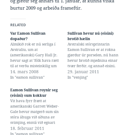
og gleðir seg annars til 1. januar, at kunna viska
burtur 2009 og arbeiða frameftir.
RELATED
Var Eamon Sullivan
Sullivan hevur nú (eisini)
dopaður?
brotið hælin
Almikið rok er nú serliga í
Avstralski stórsprintarin
Avstraliu, um at
Eamon Sullivan er at rokna
(amerikanski) Gary Hall Jr.
gjørdur úr porselen, nú hann
hevur sagt at 'fólk hava rætt
hevur brotið mjødnina einar
til at verða misteinkilig um
tvær ferðir, og annað eisini.
doping, tá ið tey síggja
14. mars 2008
Tað nýggjasta er at hann á
29. januar 2011
betringar sum hasar'. Hann
venjingarlegu herfyri fekk ilt
In "eamon sullivan"
In "venjing"
sigur gott nokk eisini hann
í hælin, fyri síðani eftir
ikki persónliga heldur at
røntgen at fáa staðfest, at
Eamon Sullivan roynir seg
Eamon Sullivan var
hann (hælurin) var brotin.
(eisini) sum kokkur
dopaður, men tað lurta
Lesið her á swimnews.com.
Vit hava fyrr frætt at
avstraliumenn…
amerikanski Garrett Weber-
Gale hevur matgerð sum sín
stóra áhuga við síðuna av
svimjing, enntá við egnari
kokka-bloggu-síðu
18. februar 2011
www.athleticfoodie.com. Nú
In "eamon sullivan"