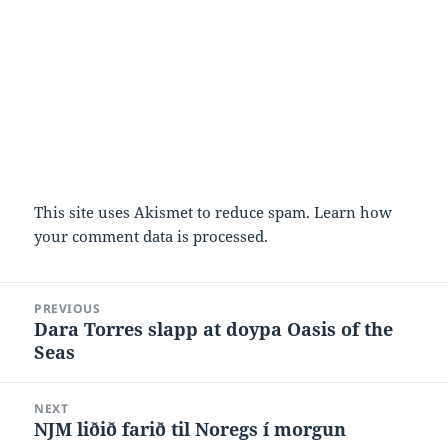
This site uses Akismet to reduce spam.
Learn how
your comment data is processed.
Post
PREVIOUS
navigation
Dara Torres slapp at doypa Oasis of the
Previous
Seas
post:
NEXT
NJM liðið farið til Noregs í morgun
Next