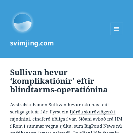
MENU
svimjing.com
AND
WIDGETS
Sullivan hevur
‘komplikatiónir’ eftir
blindtarms-operatiónina
Avstralski Eamon Sullivan hevur ikki havt eitt
serliga gott ár í ár. Fyrst ein
fjórða skurðviðgerð í
mjødnini
, einaferð tíðliga í vár. Síðani
avboð frá HM
í Rom í summar vegna sjúku
, sum BigPond News
nú