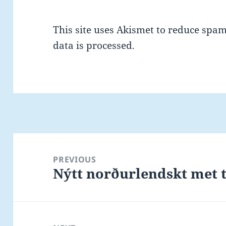
This site uses Akismet to reduce spa
data is processed.
Post
navigation
PREVIOUS
Nýtt norðurlendskt met t
Previous
post: