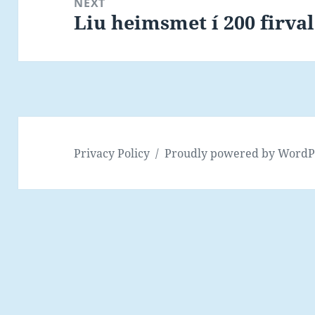
NEXT
Liu heimsmet í 200 firva
Next
post:
Privacy Policy
Proudly powered by WordP