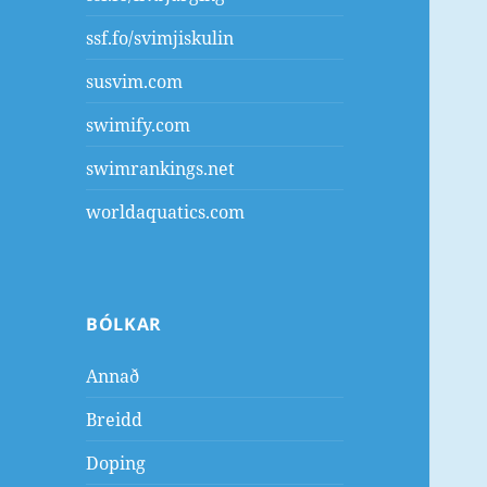
ssf.fo/svimjiskulin
susvim.com
swimify.com
swimrankings.net
worldaquatics.com
BÓLKAR
Annað
Breidd
Doping