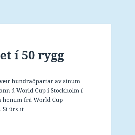
t í 50 rygg
tveir hundraðpartar av sínum
 hann á World Cup í Stockholm í
já honum frá World Cup
. Sí
úrslit