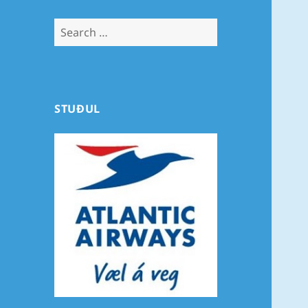
Search
for:
STUÐUL