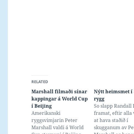
RELATED
Marshall filmaði sínar
Nýtt heimsmet í
kappingar á World Cup
rygg
í Beijing
So slapp Randall 
Amerikanski
framat, eftir alla
ryggsvimjarin Peter
at hava staðið í
Marshall valdi á World
skugganum av Pe