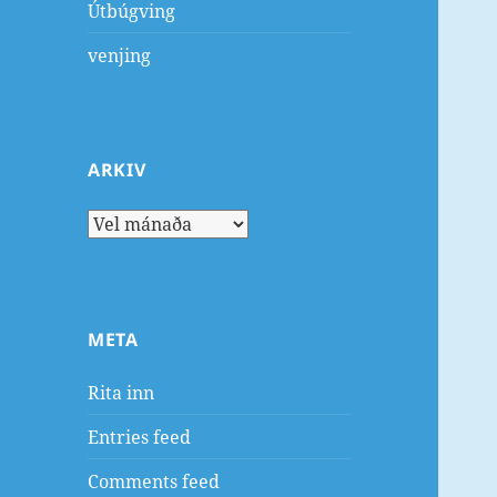
Útbúgving
venjing
ARKIV
Arkiv
META
Rita inn
Entries feed
Comments feed