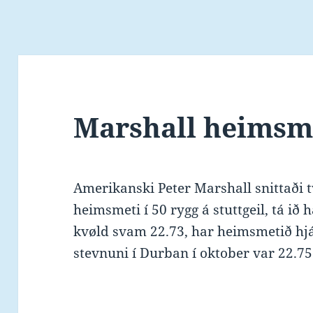
Marshall heimsme
Amerikanski Peter Marshall snittaði 
heimsmeti í 50 rygg á stuttgeil, tá ið
kvøld svam 22.73, har heimsmetið h
stevnuni í Durban í oktober var 22.75