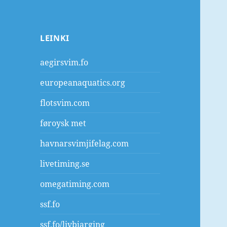
LEINKI
aegirsvim.fo
europeanaquatics.org
flotsvim.com
føroysk met
havnarsvimjifelag.com
livetiming.se
omegatiming.com
ssf.fo
ssf.fo/livbjarging