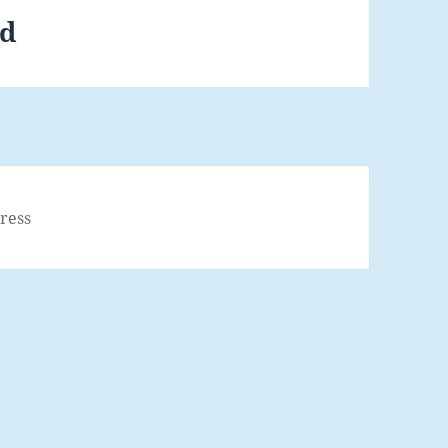
ld
ress