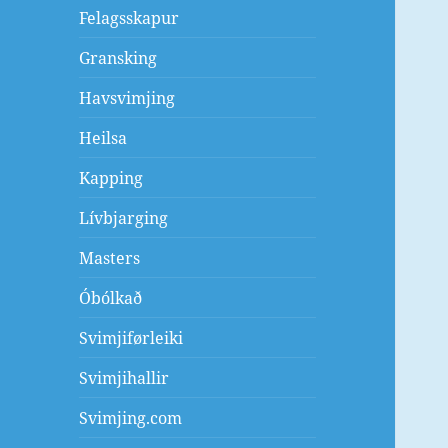
Felagsskapur
Gransking
Havsvimjing
Heilsa
Kapping
Lívbjarging
Masters
Óbólkað
Svimjiførleiki
Svimjihallir
Svimjing.com