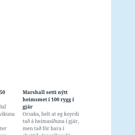
 50
Marshall setti nýtt
heimsmet í 100 rygg í
Bal
gjár
 vikuna
Orsaka, helt at eg koyrdi
tað á heimasíðuna í gjár,
ter
men tað fór bara í