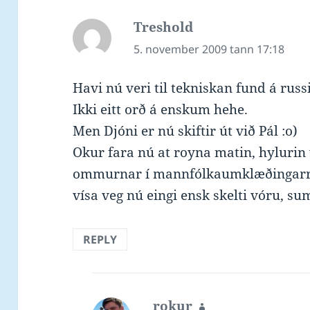
Treshold
says:
5. november 2009 tann 17:18
Havi nú veri til tekniskan fund á russ
Ikki eitt orð á enskum hehe.
Men Djóni er nú skiftir út við Pál :o)
Okur fara nú at royna matin, hylurin
ommurnar í mannfólkaumklæðingarrú
vísa veg nú eingi ensk skelti vóru, s
REPLY
rokur
says: