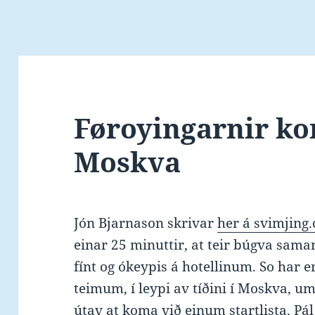
Føroyingarnir ko
Moskva
Jón Bjarnason skrivar
her á svimjing
einar 25 minuttir, at teir búgva sama
fínt og ókeypis á hotellinum. So har er
teimum, í leypi av tíðini í Moskva, um
útav at koma við einum startlista. Pál