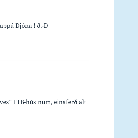
uppá Djóna ! ð:-D
oves” í TB-húsinum, einaferð alt