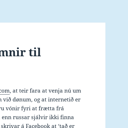
mnir til
.com
, at teir fara at venja nú um
n við dønum, og at internetið er
u vónir fyri at frætta frá
 enn russar sjálvir ikki finna
 skrivar á Facebook at ‘tað er