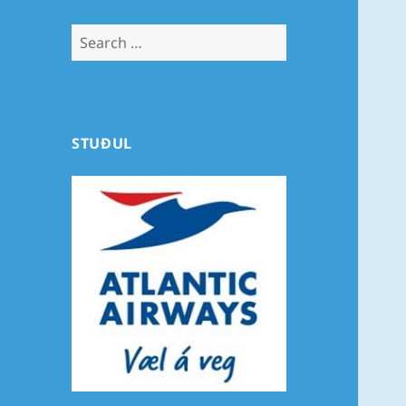
Search
for:
STUÐUL