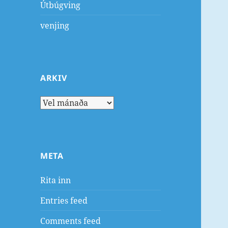
Útbúgving
venjing
ARKIV
Arkiv
META
Rita inn
Entries feed
Comments feed