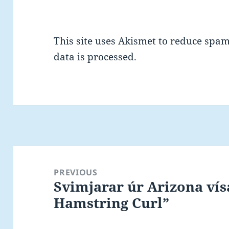
This site uses Akismet to reduce spa
data is processed.
Post
navigation
PREVIOUS
Svimjarar úr Arizona vís
Previous
Hamstring Curl”
post: