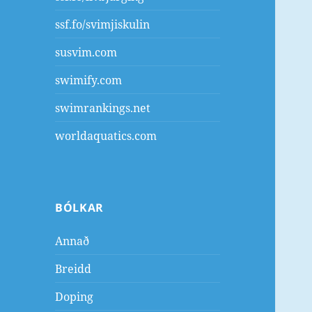
ssf.fo/svimjiskulin
susvim.com
swimify.com
swimrankings.net
worldaquatics.com
BÓLKAR
Annað
Breidd
Doping