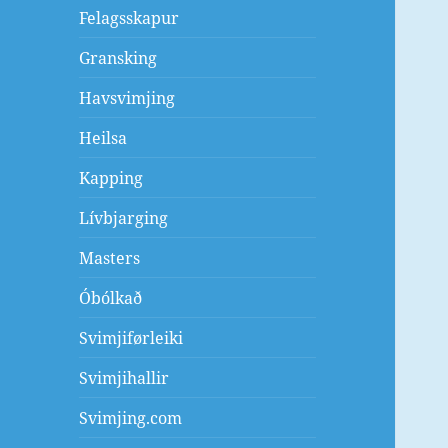
Felagsskapur
Gransking
Havsvimjing
Heilsa
Kapping
Lívbjarging
Masters
Óbólkað
Svimjiførleiki
Svimjihallir
Svimjing.com