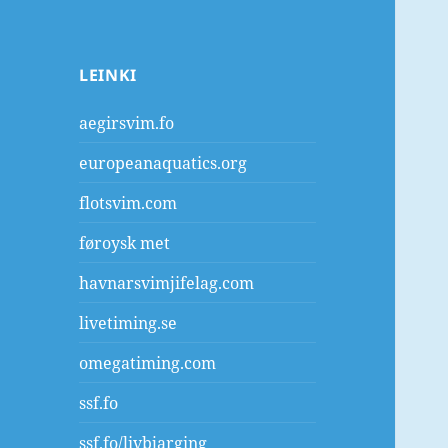
LEINKI
aegirsvim.fo
europeanaquatics.org
flotsvim.com
føroysk met
havnarsvimjifelag.com
livetiming.se
omegatiming.com
ssf.fo
ssf.fo/livbjarging