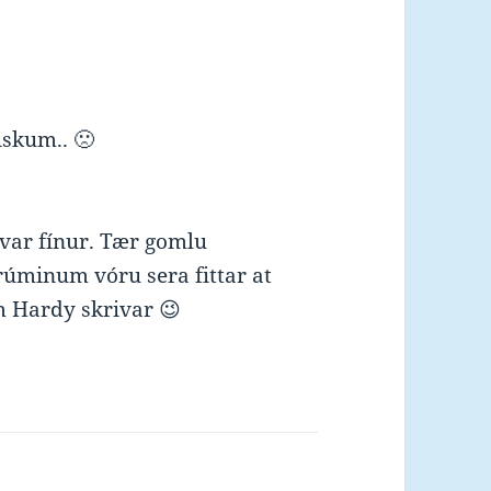
iskum.. 🙁
 var fínur. Tær gomlu
minum vóru sera fittar at
um Hardy skrivar 😉