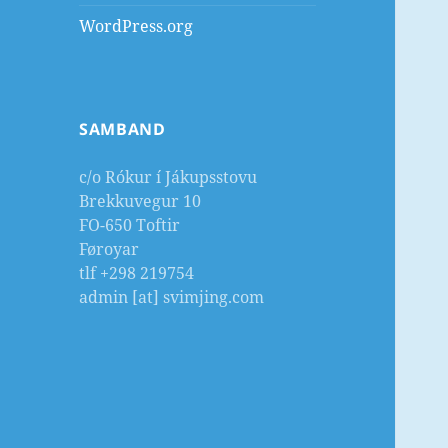
WordPress.org
SAMBAND
c/o Rókur í Jákupsstovu
Brekkuvegur 10
FO-650 Toftir
Føroyar
tlf +298 219754
admin [at] svimjing.com