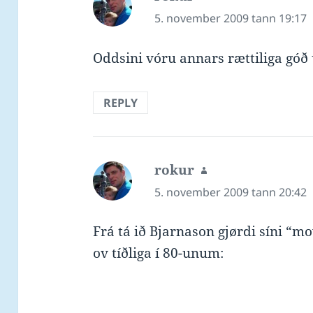
5. november 2009 tann 19:17
Oddsini vóru annars rættiliga góð 
REPLY
rokur
says:
5. november 2009 tann 20:42
Frá tá ið Bjarnason gjørdi síni “m
ov tíðliga í 80-unum: