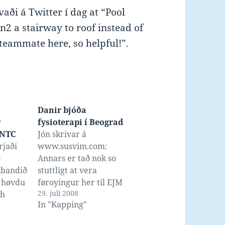
vaði á Twitter í dag at “Pool
n2 a stairway to roof instead of
teammate here, so helpful!”.
Danir bjóða
r
fysioterapi í Beograd
 NTC
Jón skrivar á
rjaði
www.susvim.com:
ð
Annars er tað nok so
mbandið
stuttligt at vera
y høvdu
føroyingur her til EJM
29. juli 2008
sh
nú okur hava svimjarar
In "Kapping"
lahøj
við sum veruliga gera
v tí at
um seg. Danir komu til