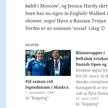
kølið í Moscow’, og Jessica Hardy skri
here has no signs in English! Walked i
shower, oops! Have a Russian Trojan 
Verðin er av sonnum ‘sosial’ í dag 🙂
RELATED
Blámusoppur í
Bellahøj ávirka
Danish Open og
Hendan søgan by
hin 20. mars, tá i
Pál saman við
danska svimjisa
legendunum í Moskva
kunngjørdi at te
7. november 2009
valt at flyta Dani
In "Kapping"
31. mars 2019
Open 2019 úr Bel
In "Kapping"
Svømmestadion, a