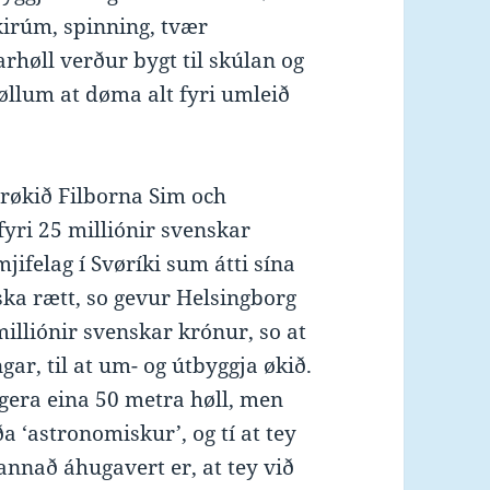
kirúm, spinning, tvær
arhøll verður bygt til skúlan og
øllum at døma alt fyri umleið
arøkið Filborna Sim och
 fyri 25 milliónir svenskar
jifelag í Svøríki sum átti sína
nska rætt, so gevur Helsingborg
lliónir svenskar krónur, so at
ar, til at um- og útbyggja økið.
gera eina 50 metra høll, men
a ‘astronomiskur’, og tí at tey
annað áhugavert er, at tey við