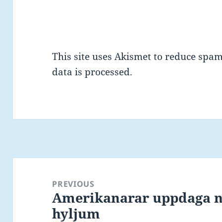
This site uses Akismet to reduce spa
data is processed.
Post
navigation
PREVIOUS
Amerikanarar uppdaga ny
Previous
hyljum
post: