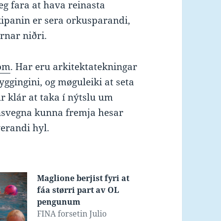
eg fara at hava reinasta
kipanin er sera orkusparandi,
urnar niðri.
com
. Har eru arkitektatekningar
gingini, og møguleiki at seta
r klár at taka í nýtslu um
unsvegna kunna fremja hesar
erandi hyl.
Maglione berjist fyri at
fáa størri part av OL
pengunum
FINA forsetin Julio