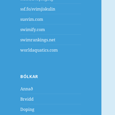
ssf.fo/svimjiskulin
susvim.com
swimify.com
swimrankings.net
worldaquatics.com
BÓLKAR
Annað
Breidd
Doping