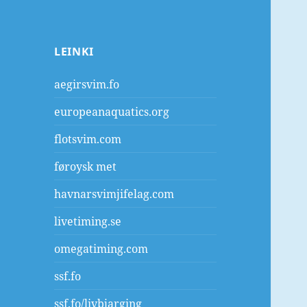
LEINKI
aegirsvim.fo
europeanaquatics.org
flotsvim.com
føroysk met
havnarsvimjifelag.com
livetiming.se
omegatiming.com
ssf.fo
ssf.fo/livbjarging