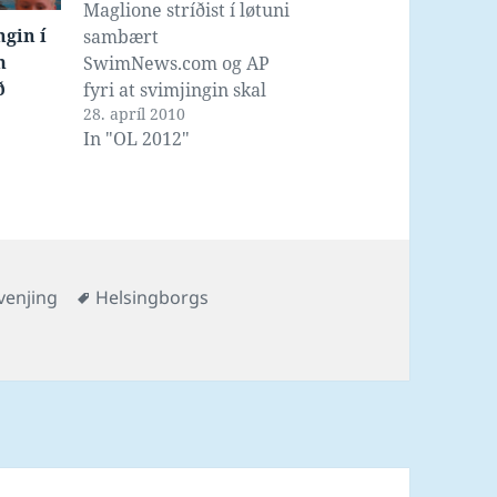
Maglione stríðist í løtuni
ngin í
sambært
m
SwimNews.com og AP
ð
fyri at svimjingin skal
28. apríl 2010
fáa størri part av
In "OL 2012"
teimum 375 milliónum
dollarunum fyri
sjónvarpsrættindum til
OL, enn tær 18.73
milliónir dollararnar
sum svimjingin í løtuni
s
Tags
venjing
Helsingborgs
fær bjóðað. Til
samanberingar fær
frælsi ítrótturin sum OL
ítróttargrein nummar 1
nærum tað…