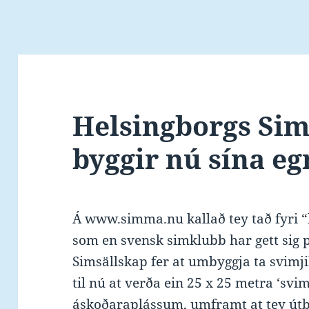
Helsingborgs Sim
byggir nú sína e
Á www.simma.nu kallað tey tað fyri “
som en svensk simklubb har gett sig 
Simsällskap fer at umbyggja ta svimji
til nú at verða ein 25 x 25 metra ‘svi
áskoðaraplássum, umframt at tey útbyg