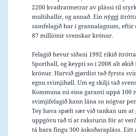
2200 kvadratmetrar av plássi til styr
multihallir, og annað. Ein nýggj ítrótt
samfelagið har í grannalagnum, eftir 
87 milliónir svenskar krónur.
Felagið hevur síðani 1992 rikið ítrótt
Sporthall, og keypti so í 2008 alt økið
krónur. Harvið gjørdist tað fyrsta svim
egnu svimjihøll. Um eg skilji tað sve
Kommuna nú eina garanti uppá 100 mi
svimjifelagið kann lána so nógvar peng
Tey hava spælt sær við tankan um at 
uppgóvu tað tí at raksturin fór at verð
tá bara fingu 300 áskoðarapláss. Eitt 