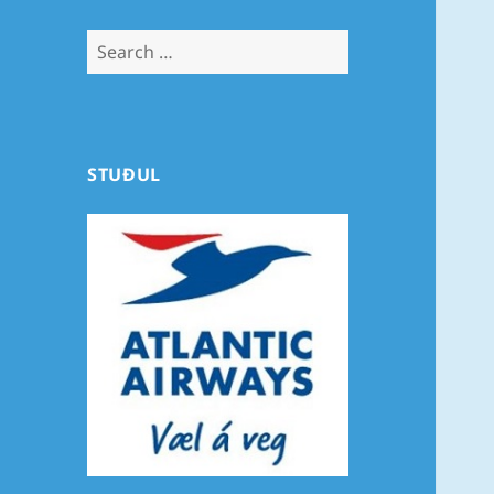
Search
for:
STUÐUL