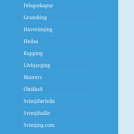
Felagsskapur
Gransking
Havsvimjing
Heilsa
Kapping
Lívbjarging
Masters
Óbólkað
Svimjiførleiki
Svimjihallir
Svimjing.com