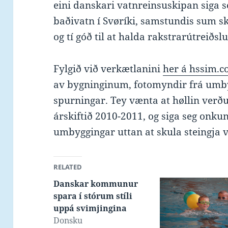
eini danskari vatnreinsuskipan siga s
baðivatn í Svøríki, samstundis sum s
og tí góð til at halda rakstrarútreiðsl
Fylgið við verkætlanini
her á hssim.
av bygninginum, fotomyndir frá umbyg
spurningar. Tey vænta at høllin verðu
árskiftið 2010-2011, og siga seg onk
umbyggingar uttan at skula steingja v
RELATED
Danskar kommunur
spara í stórum stíli
uppá svimjingina
Donsku