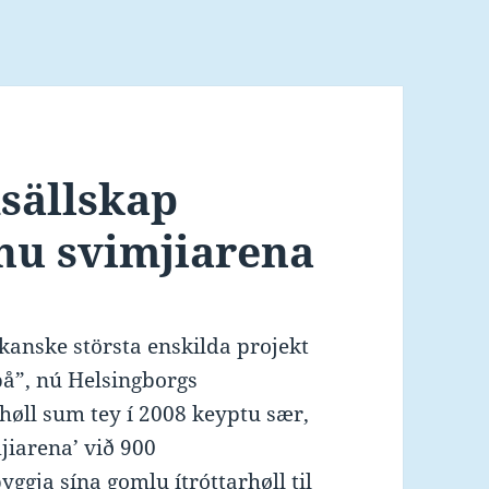
sällskap
gnu svimjiarena
kanske största enskilda projekt
på”, nú Helsingborgs
høll sum tey í 2008 keyptu sær,
mjiarena’ við 900
gja sína gomlu ítróttarhøll til