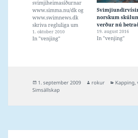
svimjiheimasíðurnar
Svimjiundirvísi
www.simma.nu/dk og
norskum skúlu
www.swimnews.dk
verður nú betra
skriva regluliga um
19. august 2016
1. oktober 2010
kommunur sum spara
In "venjing"
In "venjing"
svimjingina burtur, við
at steingja svimjihallir
ella strika svimjing úr
undirvísingini. Her eru
nakrar søgur frá
tíðarskeiðnum nú síðani
Posted
Author
Categorie
1. september 2009
rokur
Kapping
,
svimjingin byrjaði aftur
on
Simsällskap
eftir summarferiuna ... Í
Ulfborg fór Vestjysk
Fritidscenter tann 16.
august undir
trotabúarviðgerð, og í
Nørre Nebel…