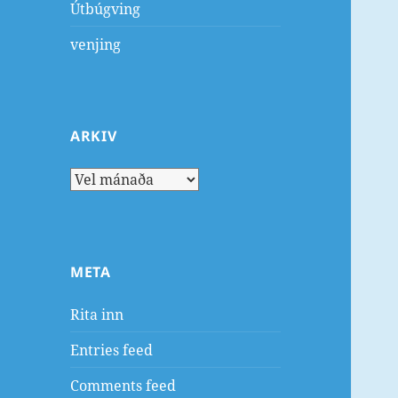
Útbúgving
venjing
ARKIV
Arkiv
META
Rita inn
Entries feed
Comments feed