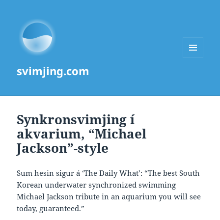
MENU
svimjing.com
AND
WIDGETS
Synkronsvimjing í
akvarium, “Michael
Jackson”-style
Sum
hesin sigur á ‘The Daily What’
: “The best South
Korean underwater synchronized swimming
Michael Jackson tribute in an aquarium you will see
today, guaranteed.”