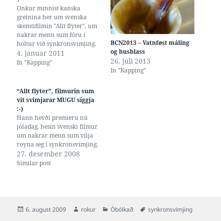
Onkur minnist kanska
greinina her um svenska
skemtifilmin "Allt flyter", um
nakrar menn sum fóru í
BCN2013 – Vatnføst máling
holtur við synkronsvimjing.
og husblass
Eftir øllum at døma 'stof til
4. januar 2011
26. juli 2013
eftertanke', tí nú spjaðist ein
In "Kapping"
In "Kapping"
dokumentarfilmur kallaður
"Män som simmar" til USA og
alt møguligt um Stockholm
“Allt flyter”, filmurin sum
Konstsim Herr, sum
vit svimjarar MUGU síggja
møøguliga upprunaliga var
:-)
ein joke,…
Hann hevði premieru nú
jóladag, hesin svenski filmur
um nakrar menn sum vilja
royna seg í synkronsvimjing.
27. desember 2008
Similar post
Posted
Author
Categories
Tags
6. august 2009
rokur
Óbólkað
synkronsvimjing
on