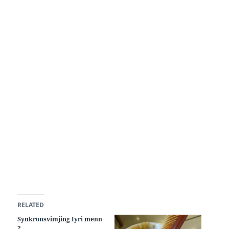
RELATED
Synkronsvimjing fyri menn
?