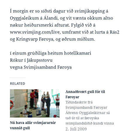
Í morgin er so síðsti dagur við svimjikapping á
Oyggjaleikum á Álandi, og vit vænta okkum altso
nøkur heiðursmerki afturat. Fylgið við á
www.svimjing.com/live, umframt við at lurta á Rás2
og Kringvarp Føroya, og øðrum miðlum.
í einum grúðiliga heitum hotellkamari
Rókur í Jákupsstovu
vegna Svimjisamband Føroya
RELATED
Annaðhvørt gull fór til
Føroyar
Tíðindaskriv frá
Svimjisambandi Føroyar
Áðrenn Oyggjaleikirnar sá
tað út til at føroyska
Nú hava allir svimjararnir
svimjilandsliðið kundi vinna
vunnið gull
umleið triðingin av øllum
2. juli 2009