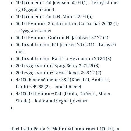
100 frí menn: Pál Joensen 50.04 (1) – føroyskt met
og Oyggjaleikamet
100 frí menn: Pauli Ø. Mohr 52.94 (6)
50 frí kvinnur: Shaila millum Garðarnar 26.63 (1)
– Oyggjaleikamet
50 frí kvinnur: Guðrun H. Jacobsen 27.27 (4)
50 firvald menn: Pál Joensen 25.62 (1) – føroyskt
met
50 firvald menn: Kári J. á Høvdanum 25.86 (3)
200 rygg kvinnur: Bjørg Seloy 2:21.59 (3)
200 rygg kvinnur: Birita Debes 2:26.27 (7)
4×100 blandað menn: SSF (Kári, Pál, Andrass,
Pauli) 3:49.68 (2) – landsliðsmet
4×100 frí kvinnur: SSF (Poula, Guðrun, Mona,
Shaila) – kolldømd vegna tjóvstart
Hartil setti Poula Ø. Mohr nýtt juniormet í 100 frí, tá