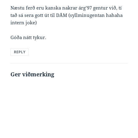
Næstu ferð eru kanska nakrar árg’97 gentur við, tí
tað sá sera gott út til DÅM (syllminugentan hahaha
intern joke)
Góða nátt tykur.
REPLY
Ger viðmerking