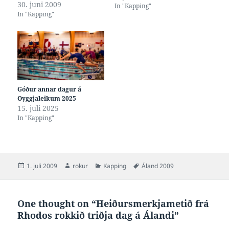
30. juni 2009
gullmerkjum á Álandi, um alt
In "Kapping"
In "Kapping"
gekk sum ætlað, og ongar
stórvegis forskjótingar vóru í
mun til tilmeldingartíðirnar.
Men nú leikirnir eru av hjá
svimjarunum, hava vit
vunnið 21 gullmerki av 42…
Góður annar dagur á
Oyggjaleikum 2025
15. juli 2025
In "Kapping"
Posted
Author
Categories
Tags
1. juli 2009
rokur
Kapping
Áland 2009
on
One thought on “Heiðursmerkjametið frá
Rhodos rokkið triðja dag á Álandi”