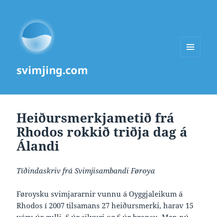
MENU
svimjing.com
AND
WIDGETS
Heiðursmerkjametið frá
Rhodos rokkið triðja dag á
Álandi
Tíðindaskriv frá Svimjisambandi Føroya
Føroysku svimjararnir vunnu á Oyggjaleikum á
Rhodos í 2007 tilsamans 27 heiðursmerki, harav 15