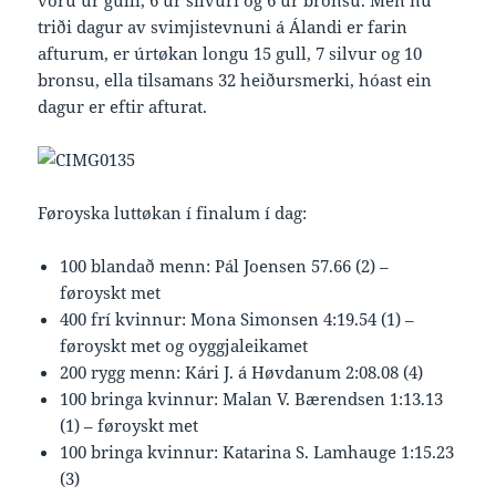
vóru úr gulli, 6 úr silvuri og 6 úr bronsu. Men nú
triði dagur av svimjistevnuni á Álandi er farin
afturum, er úrtøkan longu 15 gull, 7 silvur og 10
bronsu, ella tilsamans 32 heiðursmerki, hóast ein
dagur er eftir afturat.
Føroyska luttøkan í finalum í dag:
100 blandað menn: Pál Joensen 57.66 (2) –
føroyskt met
400 frí kvinnur: Mona Simonsen 4:19.54 (1) –
føroyskt met og oyggjaleikamet
200 rygg menn: Kári J. á Høvdanum 2:08.08 (4)
100 bringa kvinnur: Malan V. Bærendsen 1:13.13
(1) – føroyskt met
100 bringa kvinnur: Katarina S. Lamhauge 1:15.23
(3)