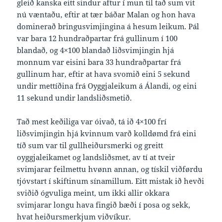
gleið kanska eitt sindur aftur í mun til tað sum vit
nú væntaðu, eftir at tær báðar Malan og hon hava
dominerað bringusvimjingina á hesum leikum. Pál
var bara 12 hundraðpartar frá gullinum í 100
blandað, og 4×100 blandað liðsvimjingin hjá
monnum var eisini bara 33 hundraðpartar frá
gullinum har, eftir at hava svomið eini 5 sekund
undir mettíðina frá Oyggjaleikum á Álandi, og eini
11 sekund undir landsliðsmetið.
Tað mest keðiliga var óivað, tá ið 4×100 frí
liðsvimjingin hjá kvinnum varð kolldømd frá eini
tíð sum var til gullheiðursmerki og greitt
oyggjaleikamet og landsliðsmet, av tí at tveir
svimjarar feilmettu hvønn annan, og tískil viðførdu
tjóvstart í skiftinum sínamillum. Eitt mistak ið hevði
sviðið ógvuliga meint, um ikki allir okkara
svimjarar longu hava fingið bæði í posa og sekk,
hvat heiðursmerkjum viðvíkur.