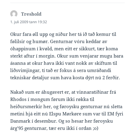
Treshold
says:
1. juli 2009 tann 19:32
Okur fara øll upp og niður her tá ið tað kemur til
følilsir og humør. Genturnar vóru keddar av
óhappinum í kvøld, men eitt er sikkurt, tær koma
sterkt aftur í morgin. Okur sum venjarar mugu bara
ásanna at okur hava ikki vant nokk av skiftum til
liðsvimjingar, tí tað er fokus á sera umráðandi
tekniskar detaljur sum hava kosta dýrt nú 2 ferðir.
Nakað sum er áhugavert er, at vinnaratíðinar frá
Rhodos í mongum førum ikki røkka til
heiðursmerkir her, og føroysku genturnar nú sletta
metini hjá eitt nú Elspu Mørkøre sum var til EM fyri
Danmark í desembur. Og so hesar her føroysku
árg’95 genturnar, tær eru ikki í ordan ;o)