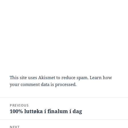
This site uses Akismet to reduce spam.
Learn how
your comment data is processed.
Post
PREVIOUS
navigation
100% luttøka í finalum í dag
Previous
post:
NEXT