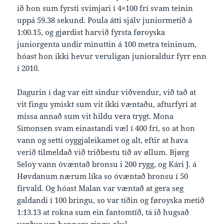
ið hon sum fyrsti svimjari í 4×100 frí svam teinin
uppá 59.38 sekund. Poula átti sjálv juniormetið á
1:00.15, og gjørdist harvið fyrsta føroyska
juniorgenta undir minuttin á 100 metra teininum,
hóast hon ikki hevur veruligan junioraldur fyrr enn
í 2010.
Dagurin í dag var eitt sindur viðvendur, við tað at
vit fingu ymiskt sum vit ikki væntaðu, afturfyri at
missa annað sum vit hildu vera trygt. Mona
Simonsen svam einastandi væl í 400 frí, so at hon
vann og setti oyggjaleikamet og alt, eftir at hava
verið tilmeldað við triðbestu tíð av øllum. Bjørg
Seloy vann óvæntað bronsu i 200 rygg, og Kári J. á
Høvdanum nærum líka so óvæntað bronsu í 50
firvald. Og hóast Malan var væntað at gera seg
galdandi í 100 bringu, so var tíðin og føroyska metið
1:13.13 at rokna sum ein fantomtíð, tá ið hugsað