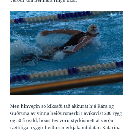
verður um hennara ringu øksl.
Men hinvegin so kiksaði tað akkurát hjá Kára og
Guðruna av vinna heiðursmerki í ávíkavist 200 rygg
og 50 firvald, hóast tey vóru styrkismett at verða
rættiliga tryggir heiðursmerkjakandidatar. Katarina