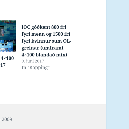
IOC góðkent 800 frí
fyri menn og 1500 frí
fyri kvinnur sum OL-
greinar (umframt
4×100 blandað mix)
í 4×100
9. juni 2017
017
In "Kapping"
gs
 2009