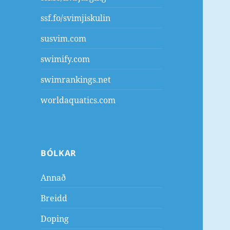
ssf.fo/svimjiskulin
susvim.com
swimify.com
swimrankings.net
worldaquatics.com
BÓLKAR
Annað
Breidd
Doping