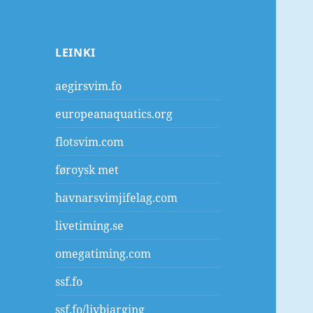
LEINKI
aegirsvim.fo
europeanaquatics.org
flotsvim.com
føroysk met
havnarsvimjifelag.com
livetiming.se
omegatiming.com
ssf.fo
ssf.fo/livbjarging