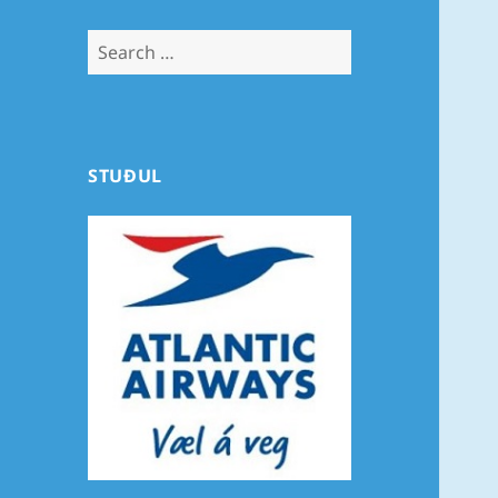
Search
for:
STUÐUL