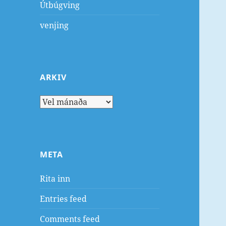
Útbúgving
venjing
ARKIV
Arkiv
META
Rita inn
Entries feed
Comments feed