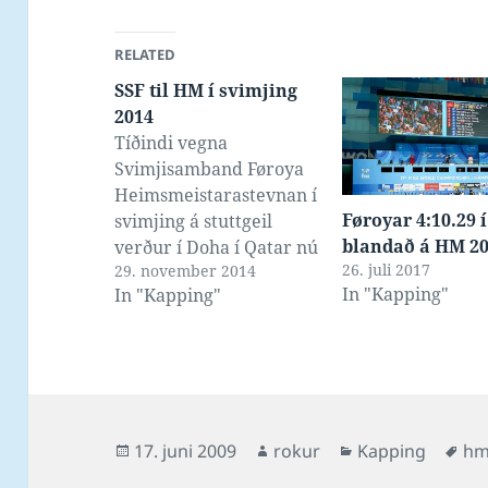
RELATED
SSF til HM í svimjing
2014
Tíðindi vegna
Svimjisamband Føroya
Heimsmeistarastevnan í
Føroyar 4:10.29 
svimjing á stuttgeil
blandað á HM 2
verður í Doha í Qatar nú
26. juli 2017
29. november 2014
3. til 7. desember 2014,
In "Kapping"
In "Kapping"
við luttøku av eisini
trimum føroyskum
svimjarum. Sí
wscdoha2014.com og
fina.org Tey 3 úr
Føroyum eru Pál
Posted
Author
Categories
Ta
17. juni 2009
rokur
Kapping
hm
Joensen úr Suðuroyar
on
Svimjifelag, Cecilia