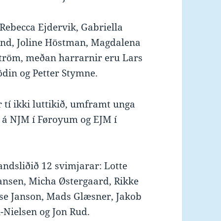
ebecca Ejdervik, Gabriella
und, Joline Höstman, Magdalena
öström, meðan harrarnir eru Lars
ödin og Petter Stymne.
 tí ikki luttikið, umframt unga
s á NJM í Føroyum og EJM í
ndsliðið 12 svimjarar: Lotte
-Hansen, Micha Østergaard, Rikke
use Janson, Mads Glæsner, Jakob
-Nielsen og Jon Rud.