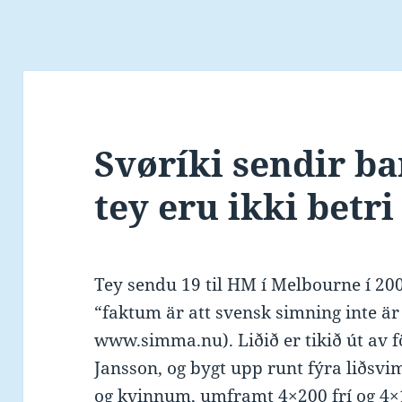
Svøríki sendir bar
tey eru ikki betr
Tey sendu 19 til HM í Melbourne í 200
“faktum är att svensk simning inte är 
www.simma.nu). Liðið er tikið út av
Jansson, og bygt upp runt fýra liðsv
og kvinnum, umframt 4×200 frí og 4