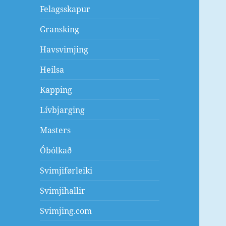
Felagsskapur
Gransking
Havsvimjing
Heilsa
Kapping
Lívbjarging
Masters
Óbólkað
Svimjiførleiki
Svimjihallir
Svimjing.com