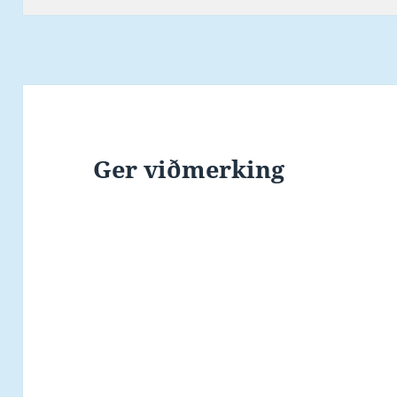
Wigant Eysturdal úr
Ægir og Óli Mortensen
úr…
Ger viðmerking