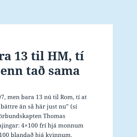
a 13 til HM, tí
i enn tað sama
7, men bara 13 nú til Rom, tí at
bättre än så här just nu” (sí
 förbundskapten Thomas
imjingar: 4×100 frí hjá monnum
×100 blandað hjá kvinnum.