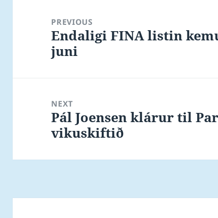
Post
navigation
PREVIOUS
Endaligi FINA listin ke
Previous
juni
post:
NEXT
Pál Joensen klárur til P
Next
vikuskiftið
post: