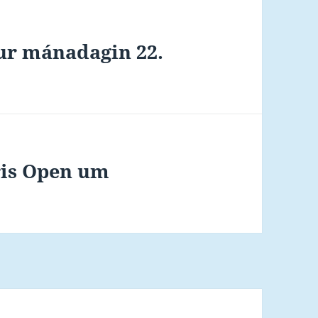
mur mánadagin 22.
aris Open um