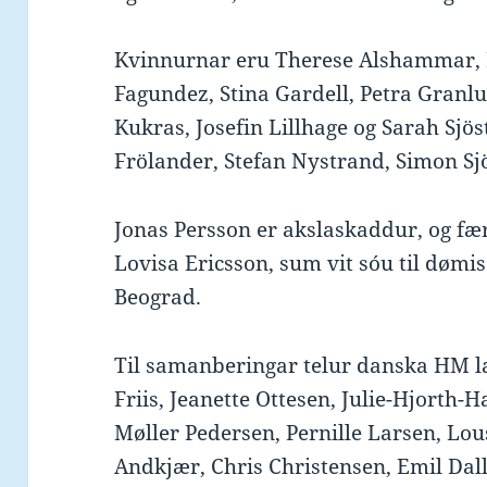
Kvinnurnar eru Therese Alshammar, R
Fagundez, Stina Gardell, Petra Granl
Kukras, Josefin Lillhage og Sarah Sj
Frölander, Stefan Nystrand, Simon Sj
Jonas Persson er akslaskaddur, og fær
Lovisa Ericsson, sum vit sóu til dømi
Beograd.
Til samanberingar telur danska HM la
Friis, Jeanette Ottesen, Julie-Hjorth
Møller Pedersen, Pernille Larsen, Lo
Andkjær, Chris Christensen, Emil Dall