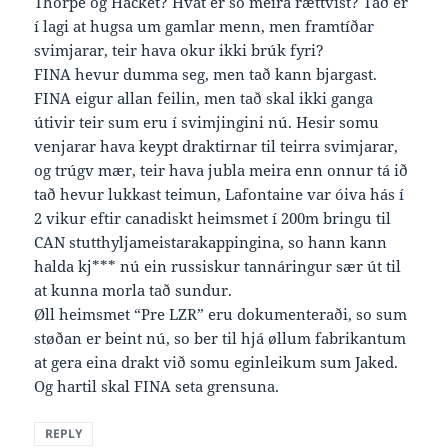
Thorpe og Hacket? Hvat er so meira rættvíst? Tað er
í lagi at hugsa um gamlar menn, men framtíðar
svimjarar, teir hava okur ikki brúk fyri?
FINA hevur dumma seg, men tað kann bjargast.
FINA eigur allan feilin, men tað skal ikki ganga
útivir teir sum eru í svimjingini nú. Hesir somu
venjarar hava keypt draktirnar til teirra svimjarar,
og trúgv mær, teir hava jubla meira enn onnur tá ið
tað hevur lukkast teimun, Lafontaine var óiva hás í
2 vikur eftir canadiskt heimsmet í 200m bringu til
CAN stutthyljameistarakappingina, so hann kann
halda kj*** nú ein russiskur tannáringur sær út til
at kunna morla tað sundur.
Øll heimsmet “Pre LZR” eru dokumenteraði, so sum
støðan er beint nú, so ber til hjá øllum fabrikantum
at gera eina drakt við somu eginleikum sum Jaked.
Og hartil skal FINA seta grensuna.
REPLY