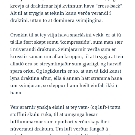
krevja at draktirnar hjá kvinnum hava “cross-back”.
Alt til at tryggja at tøknin kann verða verandi í
draktini, uttan tó at dominera svimjingina.
Orsøkin til at tey vilja hava snarlásini vekk, er at tú
tá illa fært skapt somu ‘kompressión’, sum man sær
í núverandi draktum. Svimjararnir verða sum er
kroystir saman um allan kroppin, til at tryggja at teir
allatíð eru so streymlinjaðir sum gjørligt, og harvið
spara orku. Og logikkurin er so, at um tú ikki kanst
lyna draktina aftur, ella á annan hátt stramma hana
um svimjaran, so sleppur hann heilt einfalt ikki í
hana.
Venjararnir ynskja eisini at tey vatn- (og luft-) tøttu
stoffini skulu rúka, til at umganga hesar
luftlummarnar sum opinbart verða skapaðir í
núverandi draktum. Um luft verður fangað á