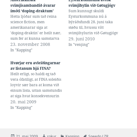
svimjisambandið ávarar
svimjihylin við Gøtugjógv
ímóti ‘doping-draktum’
Sum kunnugt skuldi
Hetta ljóðar sum tað reina
Eysturkommuna nú á
science fiction, men
býráðsfundi 28. juni taka
amerikanarar siga at
støðu til, hvussu vítt
'doping-draktin' er heilt nær,
svimjihylurin við Gøtugjógv
sum fer at kunna samstarva
skuldi niðurleggjast, so at
29. juni 2010
við nervaskipanina og
23. november 2008
Skeggjar og aðrir svimjarar í
In "venjing"
heilanum hjá svimjararnum,
Gøtu heldur skulu fara til
In "Kapping"
so at hesin til dømis ikki følir
dømis til Leirvíkar at svimja.
pínu longur. Talan er um
Endin á hesum varð, at
Hvørjar eru avleiðingarnar
draktir sum dekka allan
leirvíkingarnir Jóhan
av listanum hjá FINA?
kroppin, frá øklum og út á
Christiansen, Terji Lervig,
Heilt erligt, so haldi eg tað
handliðirnar, og…
Elin V. Olsen og…
vera ófatiligt, at FINA soleiðis
loyvir sær bara at koma við
einum lista, uttan samstundis
at siga hvat konsekvensurin
er av teirra avgerðum. Og
20. mai 2009
her serliga, um tíðir svomnar
In "Kapping"
í teimum nú ólógligu
draktunum verða standandi,
ella skulu strikast, til dømis
aftur til 31.…
Posted
Author
Categories
Tags
21. mai 2009
rokur
Kapping
Speedo LZR