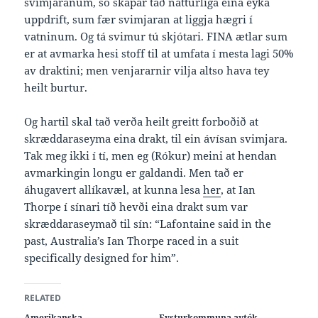
svimjaranum, so skapar tað náttúrliga eina eyka
uppdrift, sum fær svimjaran at liggja hægri í
vatninum. Og tá svimur tú skjótari. FINA ætlar sum
er at avmarka hesi stoff til at umfata í mesta lagi 50%
av draktini; men venjararnir vilja altso hava tey
heilt burtur.
Og hartil skal tað verða heilt greitt forboðið at
skræddaraseyma eina drakt, til ein ávísan svimjara.
Tak meg ikki í tí, men eg (Rókur) meini at hendan
avmarkingin longu er galdandi. Men tað er
áhugavert allíkavæl, at kunna lesa
her
, at Ian
Thorpe í sínari tíð hevði eina drakt sum var
skræddaraseymað til sín: “Lafontaine said in the
past, Australia’s Ian Thorpe raced in a suit
specifically designed for him”.
RELATED
Amerikanska
Eysturkommuna avtók