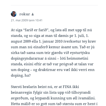
rokur
says:
21. mai 2009 tann 10:41
At siga “farið er farið”, og lata øll met upp til nú
standa, og so siga at man til dømis pr 1. juli, 1.
august 2009 ella 1. januar 2010 íverksetur tey krøv
sum man nú einaferð kemur ásamt um. Tað er jú
sirka tað sama sum teir gjørdu við eysturtýsku
dopingsyndararnar á sinni – lóti heimsmetini
standa, eisini eftir at tað var prógvað at talan var
um doping – og draktirnar eru væl ikki verri enn
doping, ha?
Størsti brølarin beint nú, er at FINA ikki
beinanvegin fylgir sín lista upp við tilhoyrandi
avgerðum, og leypandi kunning um øll ivamálini.
Hetta málið er so gott sum tað størsta sum er hent í