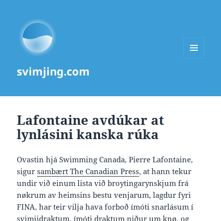
MENU
svimjing.com
AND
WIDGETS
Lafontaine avdúkar at
lynlásini kanska rúka
Ovastin hjá Swimming Canada, Pierre Lafontaine,
sigur
sambært The Canadian Press
, at hann tekur
undir við einum lista við broytingarynskjum frá
nøkrum av heimsins bestu venjarum, lagdur fyri
FINA, har teir vilja hava forboð ímóti snarlásum í
svimjidraktum, ímóti draktum niður um knø, og