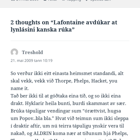
on
2 thoughts on “Lafontaine avdúkar at
lynlásini kanska rúka”
Treshold
says:
21. mai 2009 tann 10:19
So verður ikki eitt einasta heimsmet standandi, alt
skal vekk, vekk við Thorpe, Phelps, Hacket, you
name it.
Tað ber ikki til at góðtaka eina tíð, og so ikki eina
drakt. Hyklarir heila bunti, burdi skammast av sær.
Brúka tápuligar vendingar sum “órættvíst, hugsa
um Popov..bla bla.” Hvat við teimun sum ikki sleppa
í draktir aftir, um nú teirra tápuligu ynskir vera til
nakað, og ALDRIN koma nær at tíðunum hjá Phelps,