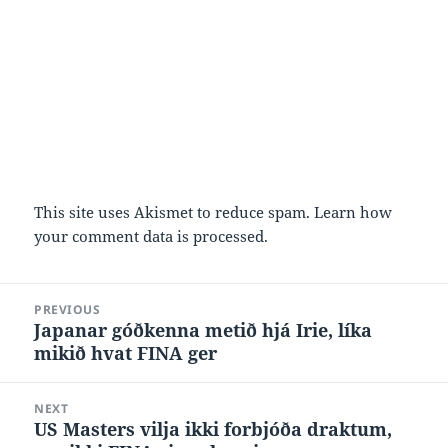
This site uses Akismet to reduce spam.
Learn how
your comment data is processed.
Post
PREVIOUS
navigation
Japanar góðkenna metið hjá Irie, líka
Previous
mikið hvat FINA ger
post:
NEXT
US Masters vilja ikki forbjóða draktum,
Next