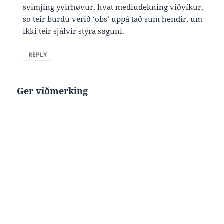
svimjing yvirhøvur, hvat mediudekning viðvíkur,
so teir burdu verið ‘obs’ uppá tað sum hendir, um
ikki teir sjálvir stýra søguni.
REPLY
Ger viðmerking