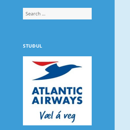
Search
for:
STUÐUL