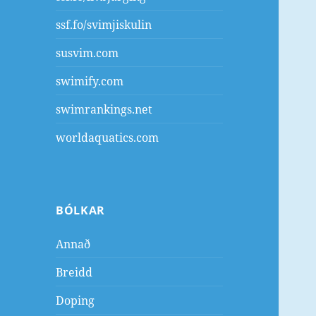
ssf.fo/svimjiskulin
susvim.com
swimify.com
swimrankings.net
worldaquatics.com
BÓLKAR
Annað
Breidd
Doping