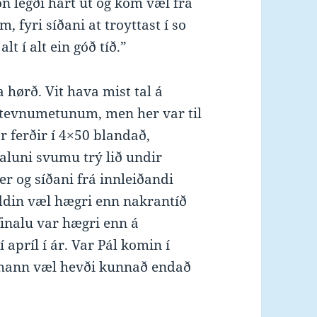
on legði hart út og kom væl frá
m, fyri síðani at troyttast í so
t í alt ein góð tíð.”
a hørð. Vit hava mist tal á
tevnumetunum, men her var til
ar ferðir í 4×50 blandað,
naluni svumu trý lið undir
 og síðani frá innleiðandi
iddin væl hægri enn nakrantíð
 finalu var hægri enn á
apríl í ár. Var Pál komin í
t hann væl hevði kunnað endað