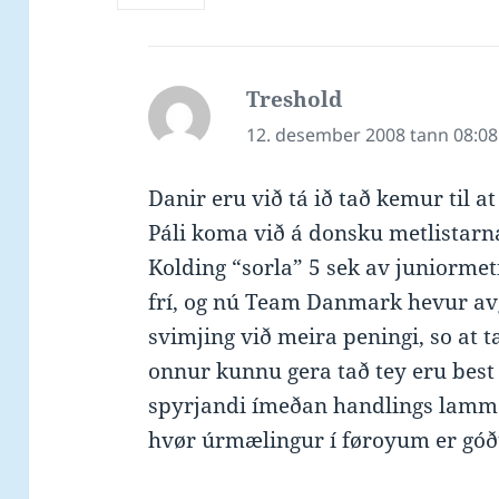
Treshold
says:
12. desember 2008 tann 08:08
Danir eru við tá ið tað kemur til at
Páli koma við á donsku metlistarn
Kolding “sorla” 5 sek av juniorm
frí, og nú Team Danmark hevur avg
svimjing við meira peningi, so at 
onnur kunnu gera tað tey eru best t
spyrjandi ímeðan handlings lamma
hvør úrmælingur í føroyum er góðu