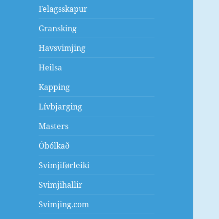
Felagsskapur
Gransking
Havsvimjing
Heilsa
Kapping
Lívbjarging
Masters
Óbólkað
Svimjiførleiki
Svimjihallir
Svimjing.com