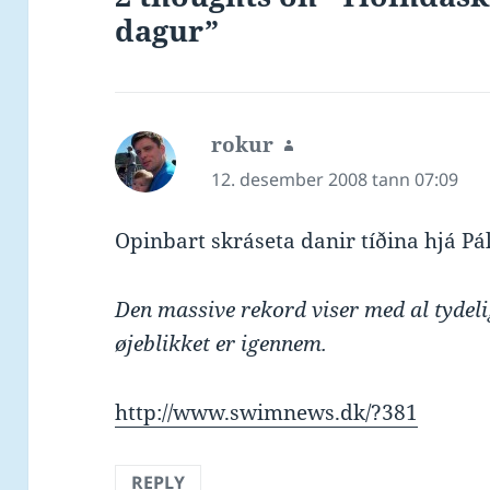
dagur”
rokur
says:
12. desember 2008 tann 07:09
Opinbart skráseta danir tíðina hjá Pá
Den massive rekord viser med al tydelig
øjeblikket er igennem.
http://www.swimnews.dk/?381
REPLY