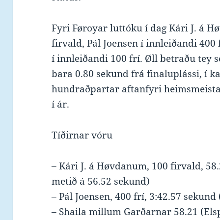
Fyri Føroyar luttóku í dag Kári J. á 
firvald, Pál Joensen í innleiðandi 400
í innleiðandi 100 frí. Øll betraðu tey se
bara 0.80 sekund frá finaluplássi, í 
hundraðpartar aftanfyri heimsmeista
í ár.
Tíðirnar vóru
– Kári J. á Høvdanum, 100 firvald, 58
metið á 56.52 sekund)
– Pál Joensen, 400 frí, 3:42.57 sekund
– Shaila millum Garðarnar 58.21 (Els