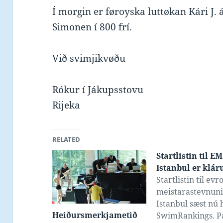
Í morgin er føroyska luttøkan Kári J
Simonen í 800 frí.
Við svimjikvøðu
Rókur í Jákupsstovu
Rijeka
RELATED
Startlistin til EM
Istanbul er klár
Startlistin til ev
meistarastevnuni
Istanbul sæst nú 
Heiðursmerkjametið
SwimRankings. P