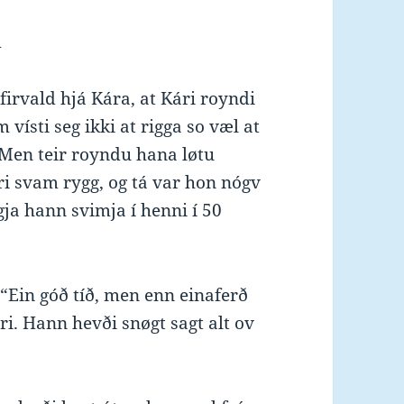
m
 firvald hjá Kára, at Kári royndi
 vísti seg ikki at rigga so væl at
 Men teir royndu hana løtu
ri svam rygg, og tá var hon nógv
ggja hann svimja í henni í 50
 “Ein góð tíð, men enn einaferð
ri. Hann hevði snøgt sagt alt ov