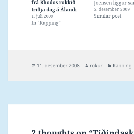
frá Rhodos rokkið
Joensen liggur s
5. desember 2009
triðja dag á Álandi
tilmeldingartíð
Similar post
1. juli 2009
beint uttanfyri a
In "Kapping"
finalu í 400 frí, o
uttanfyri
heiðursmerkini í
finaluni í 1500 fr
vit vænta okkum 
at hann betrar u
Posted
Author
Categori
11. desember 2008
rokur
Kapping
tíðir, nú hann sl
on
hvíla…
2 thoughts on “Tíðindaskr