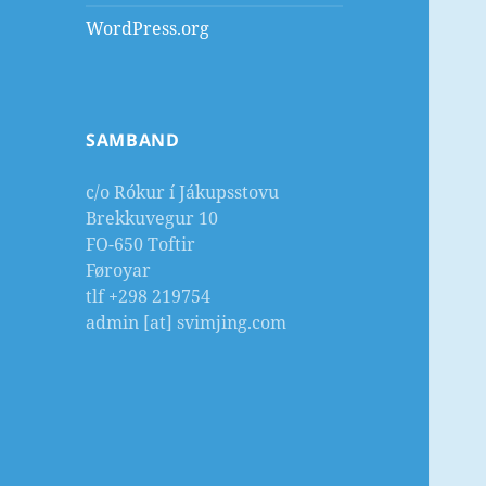
WordPress.org
SAMBAND
c/o Rókur í Jákupsstovu
Brekkuvegur 10
FO-650 Toftir
Føroyar
tlf +298 219754
admin [at] svimjing.com