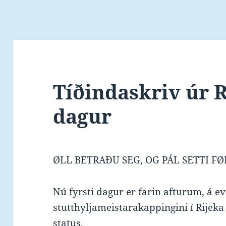
Tíðindaskriv úr R
dagur
ØLL BETRAÐU SEG, OG PÁL SETTI F
Nú fyrsti dagur er farin afturum, á e
stutthyljameistarakappingini í Rijeka í 
status.