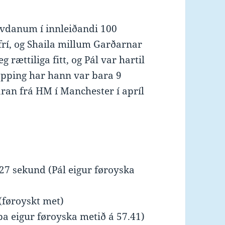
Høvdanum í innleiðandi 100
 frí, og Shaila millum Garðarnar
g rættiliga fitt, og Pál var hartil
kapping har hann var bara 9
ran frá HM í Manchester í apríl
.27 sekund (Pál eigur føroyska
 (føroyskt met)
pa eigur føroyska metið á 57.41)