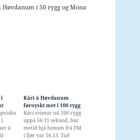
. á Høvdanum í 50 rygg og Mona
 í
Kári á Høvdanum
ur
føroyskt met í 100 rygg
ropeisku
Kári svimur nú 100 rygg
 í
uppá 56.11 sekund, har
her á
metið hjá honum frá FM
ál
í fjør var 56.13. Tað