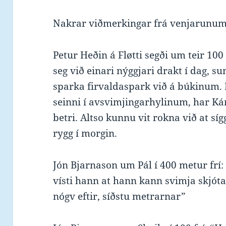
Nakrar viðmerkingar frá venjarunu
Petur Heðin á Fløtti segði um teir 100
seg við einari nýggjari drakt í dag, sum
sparka firvaldaspark við á búkinum.
seinni í avsvimjingarhylinum, har Ká
betri. Altso kunnu vit rokna við at sí
rygg í morgin.
Jón Bjarnason um Pál í 400 metur frí:
vísti hann at hann kann svimja skjóta
nógv eftir, síðstu metrarnar”