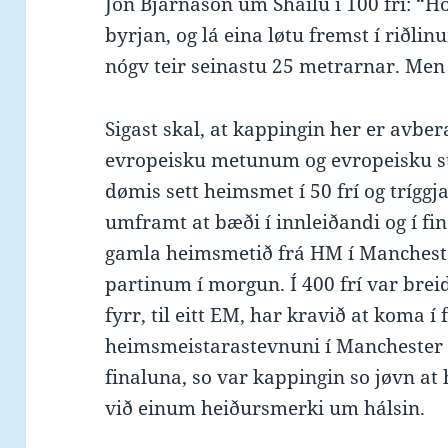
Jón Bjarnason um Shailu í 100 frí: “H
byrjan, og lá eina løtu fremst í riðlinu
nógv teir seinastu 25 metrarnar. Men al
Sigast skal, at kappingin her er avber
evropeisku metunum og evropeisku s
dømis sett heimsmet í 50 frí og tríggj
umframt at bæði í innleiðandi og í fi
gamla heimsmetið frá HM í Manchester
partinum í morgun. Í 400 frí var bre
fyrr, til eitt EM, har kravið at koma í
heimsmeistarastevnuni í Manchester í 
finaluna, so var kappingin so jøvn a
við einum heiðursmerki um hálsin.