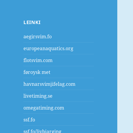
LEINKI
aegirsvim.fo
europeanaquatics.org
flotsvim.com
føroysk met
havnarsvimjifelag.com
livetiming.se
omegatiming.com
ssf.fo
ssf.fo/livbjarging