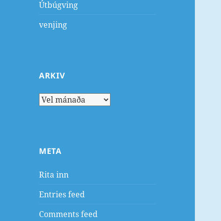
Útbúgving
venjing
ARKIV
Arkiv
META
Rita inn
Entries feed
Comments feed