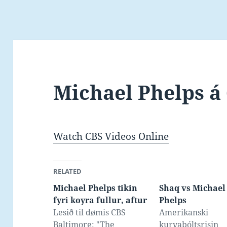
Michael Phelps á
Watch CBS Videos Online
RELATED
Michael Phelps tikin
Shaq vs Michael
fyri koyra fullur, aftur
Phelps
Lesið til dømis CBS
Amerikanski
Baltimore: "The
kurvabóltsrisin