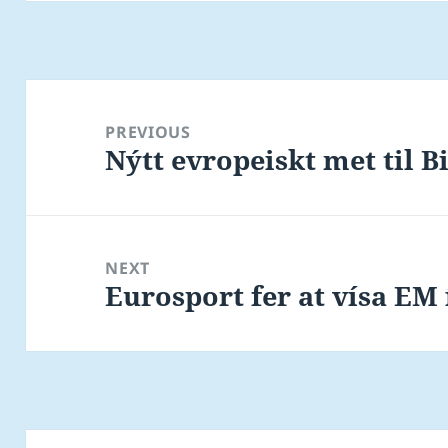
Post
navigation
PREVIOUS
Nýtt evropeiskt met til B
Previous
post:
NEXT
Eurosport fer at vísa EM 
Next
post: