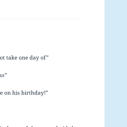
ot take one day of”
as”
e on his birthday!”