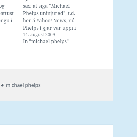
og
sær at siga "Michael
øttust
Phelps uninjured", t.d.
ongu í
her á Yahoo! News, nú
á
Phelps í gjár var uppi í
14. august 2009
vør sum
einum ferðsluóhappi í
In "michael phelps"
imum
Baltimore, har hann í
sínum Cadilliac Escalade
 Í
"SUV" rendi inn í síðuna
eal
á einum Honda Accord.
meðan
Løgreglan sigur at
har
Phelps var ikki
s
Tags
michael phelps
yrja 5
ávirkaður av alkoholi...
Neal. Í
sum er…
ps