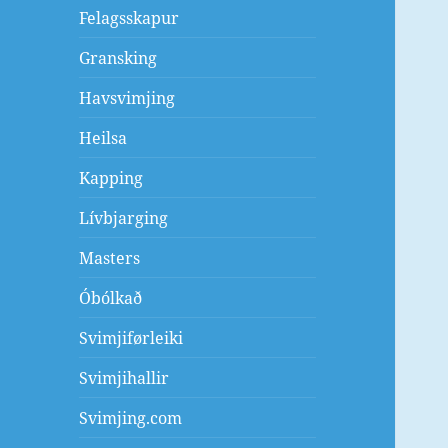
Felagsskapur
Gransking
Havsvimjing
Heilsa
Kapping
Lívbjarging
Masters
Óbólkað
Svimjiførleiki
Svimjihallir
Svimjing.com