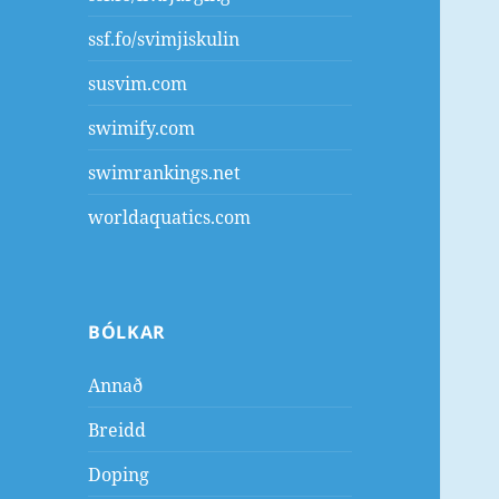
ssf.fo/svimjiskulin
susvim.com
swimify.com
swimrankings.net
worldaquatics.com
BÓLKAR
Annað
Breidd
Doping