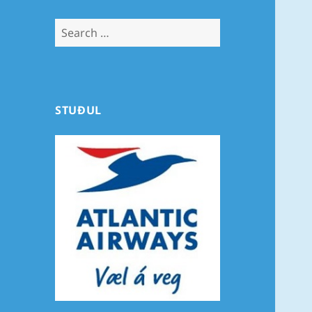
Search
for:
STUÐUL