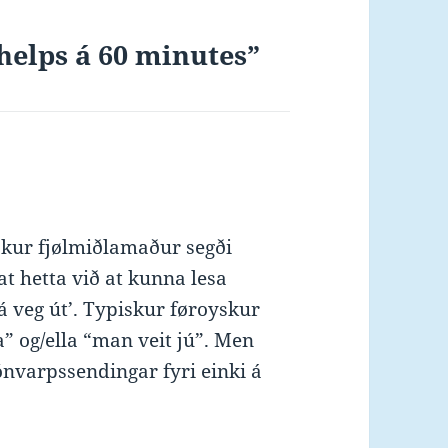
helps á 60 minutes”
yskur fjølmiðlamaður segði
 at hetta við at kunna lesa
 á veg út’. Typiskur føroyskur
” og/ella “man veit jú”. Men
jónvarpssendingar fyri einki á