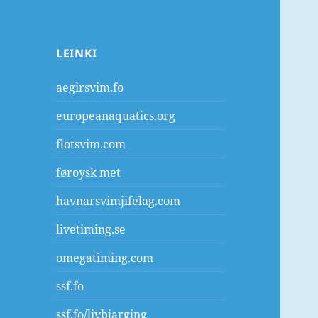
LEINKI
aegirsvim.fo
europeanaquatics.org
flotsvim.com
føroysk met
havnarsvimjifelag.com
livetiming.se
omegatiming.com
ssf.fo
ssf.fo/livbjarging