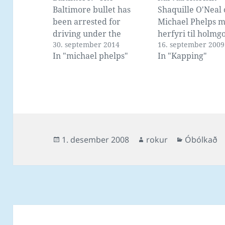
Baltimore bullet has
Shaquille O'Neal 
been arrested for
Michael Phelps m
driving under the
herfyri til holmg
30. september 2014
16. september 2009
influence in Baltimore
heimahylinum hj
In "michael phelps"
In "Kapping"
City early Tuesday
Phelps, at vita h
morning." Phelps
vann flest av tr
skrivar sjálvur á
ymiskum
Facebook: Post by FB
svimjikappingum.
Newswire.
fyrstu skuldi O'N
svimja 25 yards 
Phelps svam 50, 
Posted
Author
Categorie
1. desember 2008
rokur
Óbólkað
Phelps slapp at b
on
sekund áðrenn O'
næstu svam Phel
einsamallur…