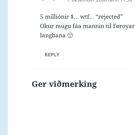
5 milliónir $… wtf… “rejected”
Okur mugu fáa mannin til Føroyar
langbana 🙂
REPLY
Ger viðmerking