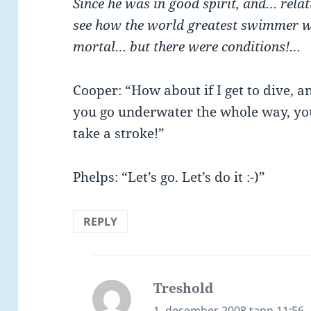
Since he was in good spirit, and… relat
see how the world greatest swimmer w
mortal… but there were conditions!…
Cooper: “How about if I get to dive, an
you go underwater the whole way, yo
take a stroke!”
Phelps: “Let’s go. Let’s do it :-)”
REPLY
Treshold
says:
1. desember 2008 tann 11:56