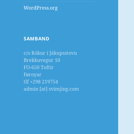
WordPress.org
SAMBAND
c/o Rókur í Jákupsstovu
Brekkuvegur 10
FO-650 Toftir
Føroyar
tlf +298 219754
admin [at] svimjing.com