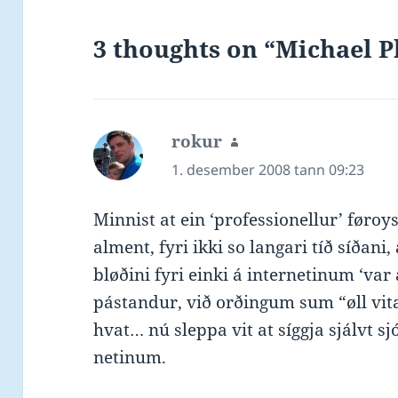
3 thoughts on “Michael P
rokur
says:
1. desember 2008 tann 09:23
Minnist at ein ‘professionellur’ føro
alment, fyri ikki so langari tíð síðani,
bløðini fyri einki á internetinum ‘var
pástandur, við orðingum sum “øll vita
hvat… nú sleppa vit at síggja sjálvt s
netinum.