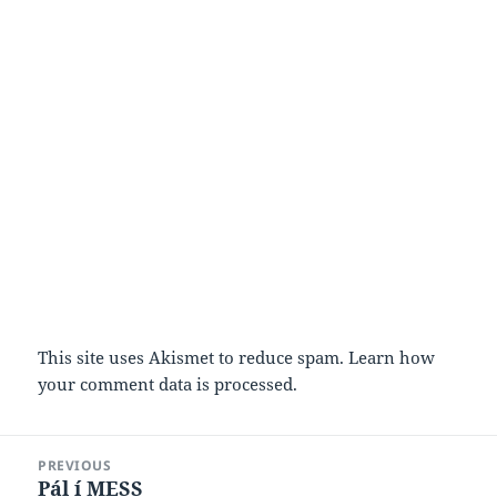
This site uses Akismet to reduce spam.
Learn how
your comment data is processed.
Post
PREVIOUS
navigation
Pál í MESS
Previous