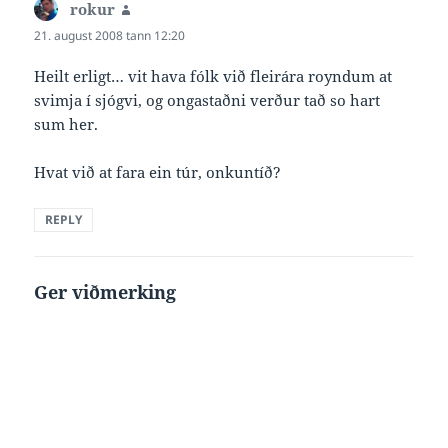
rokur
says:
21. august 2008 tann 12:20
Heilt erligt… vit hava fólk við fleirára royndum at
svimja í sjógvi, og ongastaðni verður tað so hart
sum her.
Hvat við at fara ein túr, onkuntíð?
REPLY
Ger viðmerking