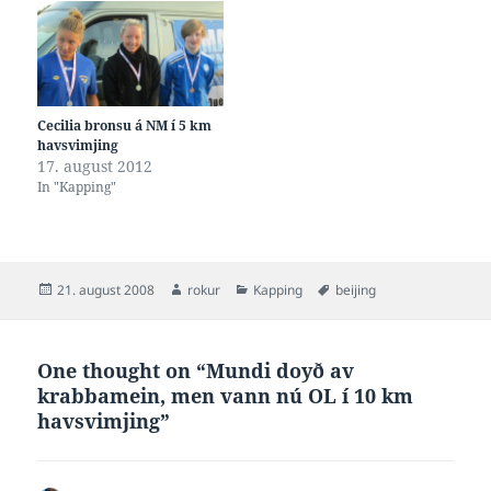
har hann fekk svimjarar
sum…
Cecilia bronsu á NM í 5 km
havsvimjing
17. august 2012
In "Kapping"
Posted
Author
Categories
Tags
21. august 2008
rokur
Kapping
beijing
on
One thought on “Mundi doyð av
krabbamein, men vann nú OL í 10 km
havsvimjing”