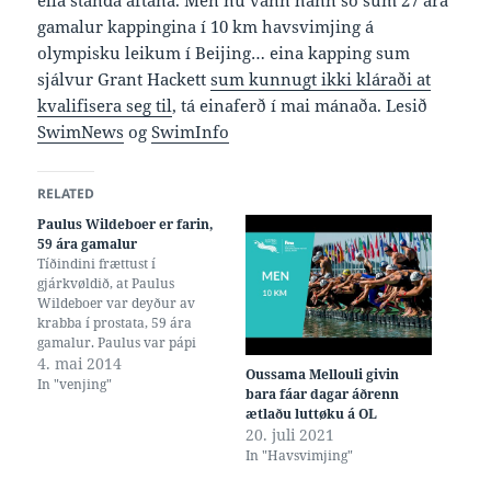
ella standa aftaná. Men nú vann hann so sum 27 ára
gamalur kappingina í 10 km havsvimjing á
olympisku leikum í Beijing… eina kapping sum
sjálvur Grant Hackett
sum kunnugt ikki kláraði at
kvalifisera seg til
, tá einaferð í mai mánaða. Lesið
SwimNews
og
SwimInfo
RELATED
Paulus Wildeboer er farin,
59 ára gamalur
Tíðindini frættust í
gjárkvøldið, at Paulus
Wildeboer var deyður av
krabba í prostata, 59 ára
gamalur. Paulus var pápi
Olaf og Aschwin Wildeboer,
4. mai 2014
Oussama Mellouli givin
sum svumu fyri ávíkavist
In "venjing"
bara fáar dagar áðrenn
Niðurlondum og Spania,
ætlaðu luttøku á OL
Aschwin við serliga góðum
20. juli 2021
evnum. Og Paulus var sum
In "Havsvimjing"
kunnugt danskur
landsliðsvenjari í fleiri ár,