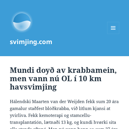
MENU
svimjing.com
AND
WIDGETS
Mundi doyð av krabbamein,
men vann nú OL í 10 km
havsvimjing
Hálendski Maarten van der Weijden fekk sum 20 ára
gamalur staðfest blóðkrabba, við lítlum kjansi at
yvirliva. Fekk kemoterapi og stamcellu-
transplantatión, lætnaði 13 kg, og kundi hvørki sita