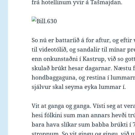
frá hotellinum yvir á Tašmajdan.
So nú er battaríið á for aftur, og efti
til videotólið, og sandalir til mínar p
enn onkunstaðni í Kastrup, við so got
skulað brúkt hesar dagarnar. Næstu fe
hondbaggaguna, og restina í lummar
sjálvur skal seyma eyka lummar í.
Vit at ganga og ganga. Vísti seg at ve
hesi fólkini sum man annars hevði tr
bara hava slíkar sum babba brúkti í 
stroppum. So vit gingu og gingu, við