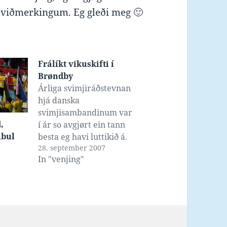
viðmerkingum. Eg gleði meg 🙂
Frálíkt vikuskifti í
Brøndby
Árliga svimjiráðstevnan
hjá danska
svimjisambandinum var
,
í ár so avgjørt ein tann
nbul
besta eg havi luttikið á.
28. september 2007
Ikki at hinar hava verið
In "venjing"
vánaligar; men hendan
hevði veruliga góðar
karmar, ófatiliga
áhugaverdar
høvuðsrøðarar, og var
hartil so langt frá