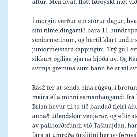
aftur. Men hvat, flott føroyskt met 
Í morgin verður ein stórur dagur, hvat
síni tilmeldingartíð bara 11 hundrap
seniormetinum, og hartil klárt undi
juniormeistarakappingini. Trý gull eru
sikkurt øgiliga gjarna bjóða av. Og Ká
svimja greinina sum hann helst vil sv
Rás2 fer at senda eina rúgvu, í brotu
meira ella minni samanhangandi frá k
Brian hevur til ta tíð bandað fleiri
annað útlendskar venjarar, og eftir sí
av pallborðsfundi við Tašmajdan, har 
fara at umrøða úrslitini her og føroys