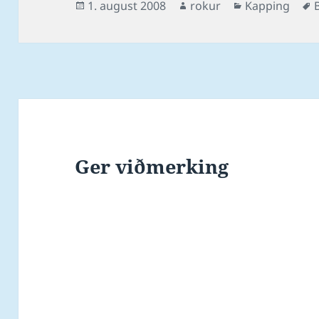
Posted
Author
Categories
1. august 2008
rokur
Kapping
on
Ger viðmerking