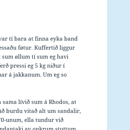
r var tí bara at finna eyka band
ressaðu føtur. Kuffertið liggur
t sum øllum tí sum eg havi
rð pressi eg 5 kg niður í
nar á jakkanum. Um eg so
ra sama lívið sum á Rhodos, at
úð burdu vitað alt um sandalir,
70-unum, ella tundur við
 undantaki av onkrum stuttum