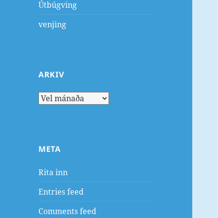
Útbúgving
venjing
ARKIV
Arkiv
META
Rita inn
Entries feed
Comments feed