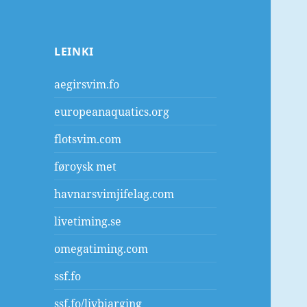
LEINKI
aegirsvim.fo
europeanaquatics.org
flotsvim.com
føroysk met
havnarsvimjifelag.com
livetiming.se
omegatiming.com
ssf.fo
ssf.fo/livbjarging