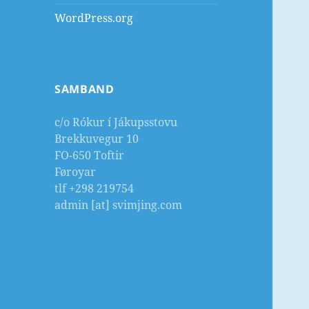
WordPress.org
SAMBAND
c/o Rókur í Jákupsstovu
Brekkuvegur 10
FO-650 Toftir
Føroyar
tlf +298 219754
admin [at] svimjing.com