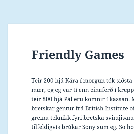
Friendly Games
Teir 200 hjá Kára í morgun tók siðst
mær, og eg var tí enn einaferð í kreppu
teir 800 hjá Pál eru komnir í kassan.
bretskar gentur frá British Institute o
greina teknikk fyri bretska svimjisa
tilfeldigvís brúkar Sony sum eg. So h