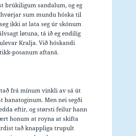
ist brúkiligum sandalum, og eg
, hvørjar sum mundu hóska til
 seg ikki at lata seg úr skónum
lvsagt løtuna, tá ið eg endilig
Bulevar Kralja. Við hóskandi
stikk-posanum aftaná.
 tað frá mínum vinkli av sá út
t banatoginum. Men nei segði
dda eftir, og størsti feilur hann
bært honum at royna at skifta
jørdist tað knappliga trupult