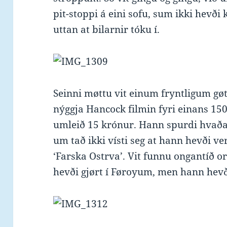
pit-stoppi á eini sofu, sum ikki hevði
uttan at bilarnir tóku í.
Seinni møttu vit einum fryntligum g
nýggja Hancock filmin fyri einans 150
umleið 15 krónur. Hann spurdi hvaða
um tað ikki vísti seg at hann hevði ve
‘Farska Ostrva’. Vit funnu ongantíð o
hevði gjørt í Føroyum, men hann hevði