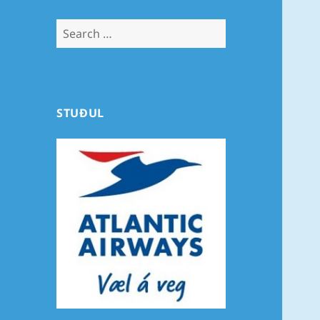
Search
for:
STUÐUL