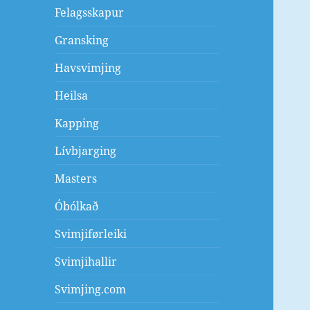
Felagsskapur
Gransking
Havsvimjing
Heilsa
Kapping
Lívbjarging
Masters
Óbólkað
Svimjiførleiki
Svimjihallir
Svimjing.com