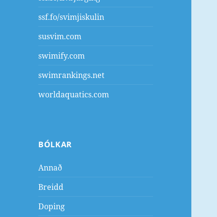
ssf.fo/svimjiskulin
susvim.com
swimify.com
swimrankings.net
worldaquatics.com
BÓLKAR
Annað
Breidd
Doping