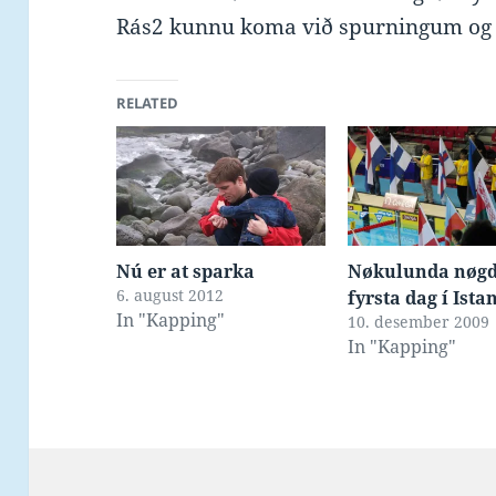
Rás2 kunnu koma við spurningum og 
RELATED
Nú er at sparka
Nøkulunda nøgd
6. august 2012
fyrsta dag í Ista
In "Kapping"
10. desember 2009
In "Kapping"