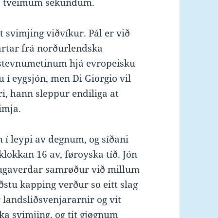
við tveimum sekundum.
 svimjing viðvíkur. Pál er við
artar frá norðurlendska
r stevnumetinum hjá evropeisku
 í eygsjón, men Di Giorgio vil
ri, hann sleppur endiliga at
imja.
m í leypi av degnum, og síðani
lokkan 16 av, føroyska tíð. Jón
 áhugaverdar samrøður við millum
ðstu kapping verður so eitt slag
landsliðsvenjararnir og vit
ka svimjing, og tit gjøgnum