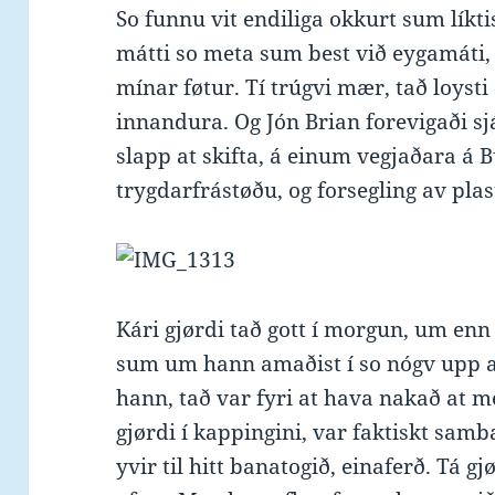
So funnu vit endiliga okkurt sum líkt
mátti so meta sum best við eygamáti
mínar føtur. Tí trúgvi mær, tað loysti
innandura. Og Jón Brian forevigaði sjá
slapp at skifta, á einum vegjaðara á 
trygdarfrástøðu, og forsegling av pla
Kári gjørdi tað gott í morgun, um enn
sum um hann amaðist í so nógv upp a
hann, tað var fyri at hava nakað at me
gjørdi í kappingini, var faktiskt sam
yvir til hitt banatogið, einaferð. Tá g