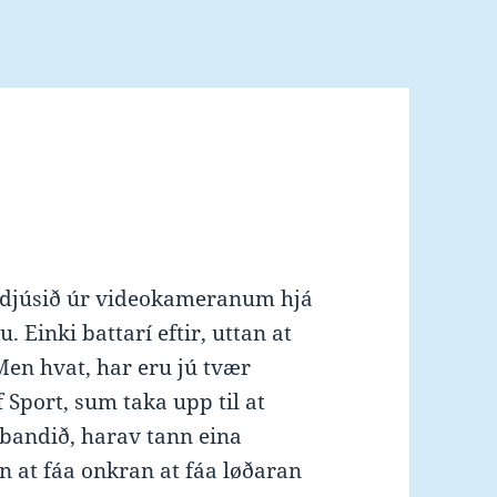
a djúsið úr videokameranum hjá
. Einki battarí eftir, uttan at
 Men hvat, har eru jú tvær
f Sport, sum taka upp til at
mbandið, harav tann eina
on at fáa onkran at fáa løðaran