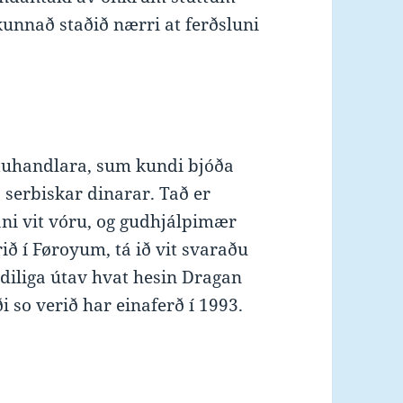
 kunnað staðið nærri at ferðsluni
øtuhandlara, sum kundi bjóða
 serbiskar dinarar. Tað er
ni vit vóru, og gudhjálpimær
rið í Føroyum, tá ið vit svaraðu
rdiliga útav hvat hesin Dragan
 so verið har einaferð í 1993.