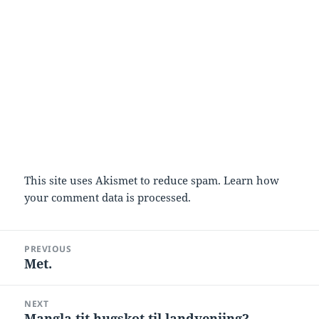
This site uses Akismet to reduce spam.
Learn how
your comment data is processed.
Post
PREVIOUS
navigation
Met.
Previous
post:
NEXT
Mangla tit hugskot til landvenjing?
Next