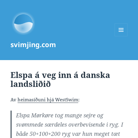
MENU
svimjing.com
AND
WIDGETS
Elspa á veg inn á danska
landsliðið
Av
heimasíðuni hjá WestSwim
:
Elspa Mørkøre tog mange sejre og
svømmede særdeles overbevisende i ryg. I
både 50+100+200 ryg var hun meget tæt