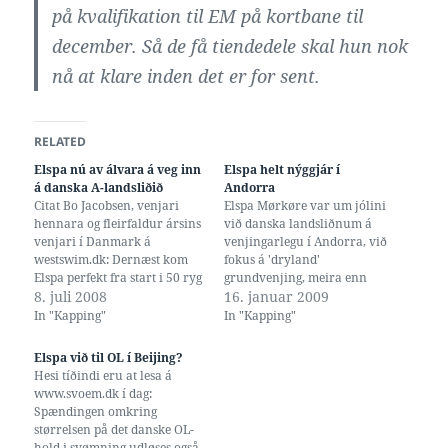
på kvalifikation til EM på kortbane til
december. Så de få tiendedele skal hun nok
nå at klare inden det er for sent.
RELATED
Elspa nú av álvara á veg inn
Elspa helt nýggjár í
á danska A-landsliðið
Andorra
Citat Bo Jacobsen, venjari
Elspa Mørkøre var um jólini
hennara og fleirfaldur ársins
við danska landsliðnum á
venjari í Danmark á
venjingarlegu í Andorra, við
westswim.dk: Dernæst kom
fokus á 'dryland'
Elspa perfekt fra start i 50 ryg
grundvenjing, meira enn
og vandt i supertiden 29.67,
8. juli 2008
svimjing. "Om formiddagen
16. januar 2009
som formentlig bringer
stod den på tre timers
In "Kapping"
In "Kapping"
hende ind på A landsholdet
langrend, mens eftermiddags
fra sæsonstart.
programmet dagligt bød på
Elspa við til OL í Beijing?
en times dryland- og
Hesi tíðindi eru at lesa á
styrketræning foruden to
www.svoem.dk í dag:
timers svømning.". Skí-
Spændingen omkring
parturin var í 2200 metra
størrelsen på det danske OL-
hædd, og…
hold i svømning udløses også