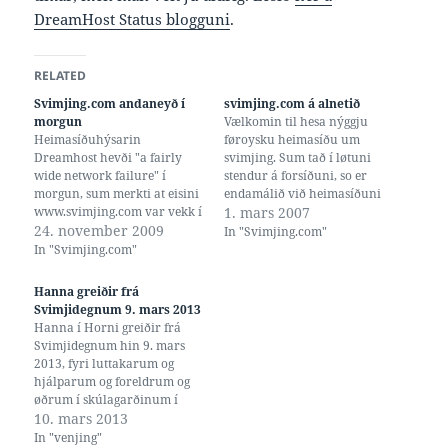
DreamHost Status blogguni
.
RELATED
Svimjing.com andaneyð í
svimjing.com á alnetið
morgun
Vælkomin til hesa nýggju
Heimasíðuhýsarin
føroysku heimasíðu um
Dreamhost hevði "a fairly
svimjing. Sum tað í løtuni
wide network failure" í
stendur á forsíðuni, so er
morgun, sum merkti at eisini
endamálið við heimasíðuni
www.svimjing.com var vekk í
at gera tað lættari hjá
1. mars 2007
nakrar tímar. Eg má fara at
24. november 2009
føroyingum at frætta frá og
In "Svimjing.com"
gera onkra neyðloysn, við
samskifta um svimjing, í vón
In "Svimjing.com"
duplikat-síðu á Facebook ella
um at hetta kann styrkja um
líknandi, til um ella tá ið
áhugan hjá fjølmiðlum og
Hanna greiðir frá
hetta hendir aftur.
føroyingum sum heild fyri
Svimjidegnum 9. mars 2013
hesum…
Hanna í Horni greiðir frá
Svimjidegnum hin 9. mars
2013, fyri luttakarum og
hjálparum og foreldrum og
øðrum í skúlagarðinum í
Fuglafirði.
10. mars 2013
In "venjing"