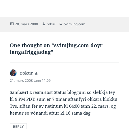
Posted
Author
Categories
20. mars 2008
rokur
Svimjing.com
on
One thought on “svimjing.com doyr
langafríggjadag”
rokur
says:
21. mars 2008 tann 11:09
Sambært
DreamHost Status blogguni
so sløkkja tey
kl 9 PM PDT, sum er 7 tímar aftanfyri okkara klokku.
Tvs. síðan fer av netinum kl 04:00 tann 22. mars, og
kemur so vónandi aftur kl 16 sama dag.
REPLY