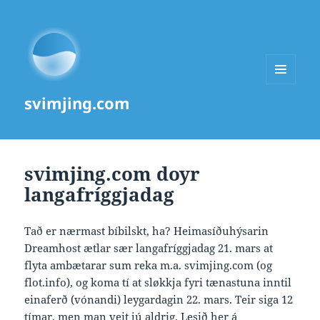
MENU
svimjing.com
AND
WIDGETS
svimjing.com doyr
langafríggjadag
Tað er nærmast bíbilskt, ha? Heimasíðuhýsarin
Dreamhost ætlar sær langafríggjadag 21. mars at
flyta ambætarar sum reka m.a. svimjing.com (og
flot.info), og koma tí at sløkkja fyri tænastuna inntil
einaferð (vónandi) leygardagin 22. mars. Teir siga 12
tímar, men man veit jú aldrig. Lesið
her á