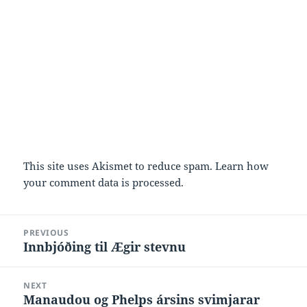
This site uses Akismet to reduce spam.
Learn how
your comment data is processed.
Post
PREVIOUS
navigation
Innbjóðing til Ægir stevnu
Previous
post:
NEXT
Manaudou og Phelps ársins svimjarar
Next