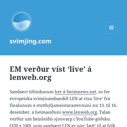
MENU
svimjing.com
AND
WIDGETS
EM verður víst ‘live’ á
lenweb.org
Sambært tíðindunum
her á Swimnews.net
, so fer
evropeiska svimjisambandið LEN at vísa ‘live’ frá
finalunum á stutthyljameistarastevnuni nú 13. til 16.
desember, á heimasíðuni
www.lenweb.org
. Talan
verður um beinleiðis sjónvarp í YouTube-góðsku
(320 x 240), sum sambært LEN er nóg ‘lætt’ til at fólk