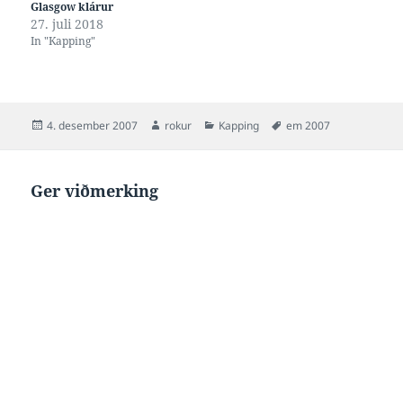
Glasgow klárur
27. juli 2018
In "Kapping"
Posted
Author
Categories
Tags
4. desember 2007
rokur
Kapping
em 2007
on
Ger viðmerking