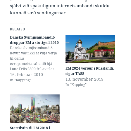
sjálvt við spakuligum internetsambandi skuldu
kunnað sæð sendingarnar.
RELATED
Danska Svimjisambandið
droppar EM á stuttgeil 2010
Danska Svimjisambandið
hevur valt ikki at vilja verja
til dømis
evropameistaraheitið hjá
EM 2024 verður í Russlandi,
Lotte Friis í 800 frí, av tí at
sigur TASS
evropameistarastevnan á
16. februar 2010
13. november 2019
stuttgeil eftir ætlan er bara
In "Kapping"
In "Kapping"
tríggjar vikur áðrenn HM á
stuttgeil. EM skal eftir ætlan
verða frá 25. til 28. november
2010, har HM í Dubai verður
frá…
Startlistin til EM 2018 í