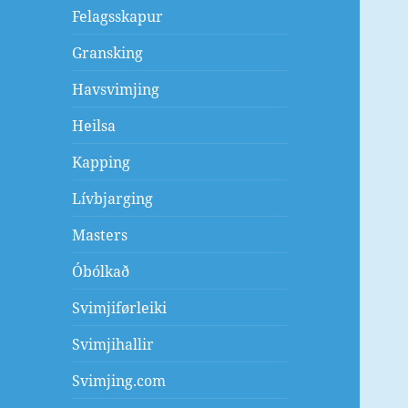
Felagsskapur
Gransking
Havsvimjing
Heilsa
Kapping
Lívbjarging
Masters
Óbólkað
Svimjiførleiki
Svimjihallir
Svimjing.com