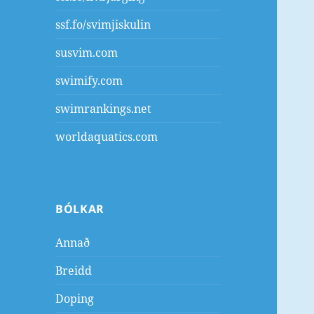
ssf.fo/svimjiskulin
susvim.com
swimify.com
swimrankings.net
worldaquatics.com
BÓLKAR
Annað
Breidd
Doping