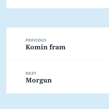
Post
navigation
PREVIOUS
Komin fram
Previous
post:
NEXT
Morgun
Next
post: