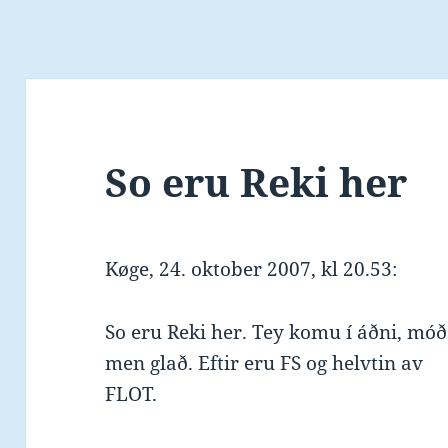
So eru Reki her
Køge, 24. oktober 2007, kl 20.53:
So eru Reki her. Tey komu í áðni, móð
men glað. Eftir eru FS og helvtin av
FLOT.