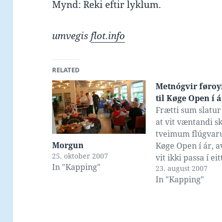
Mynd: Reki eftir lyklum.
umvegis
flot.info
RELATED
Metnógvir føroy
til Køge Open í á
Frætti sum slatur 
at vit væntandi s
tveimum flúgvaru
Morgun
Køge Open í ár, av
25. oktober 2007
vit ikki passa í eit
In "Kapping"
23. august 2007
Flogførini hjá Atl
In "Kapping"
taka upp í 96 fólk,
má merkja at vit 
øllum førum um 
fólk í Køge í okt