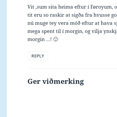
Vit ,sum sita heima eftur í Føroyum, og
tit eru so raskir at sigða fra hvusse g
nú muge tey vera móð eftur at hava sjo
mega spent til í morgin, og vilja ynskj
morgin …! 🙂
REPLY
Ger viðmerking