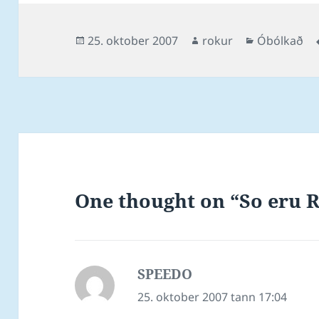
Posted
Author
Categories
25. oktober 2007
rokur
Óbólkað
on
One thought on “So eru R
SPEEDO
says:
25. oktober 2007 tann 17:04