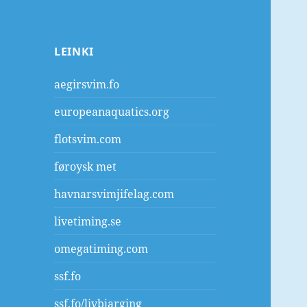
LEINKI
aegirsvim.fo
europeanaquatics.org
flotsvim.com
føroysk met
havnarsvimjifelag.com
livetiming.se
omegatiming.com
ssf.fo
ssf.fo/livbjarging