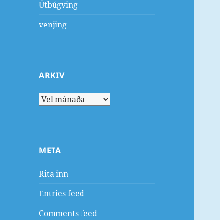
Útbúgving
venjing
ARKIV
Arkiv
META
Rita inn
Entries feed
Comments feed