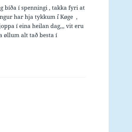
 bíða í spenningi , takka fyri at
ongur har hja tykkum ´´i Køge ,
ppa í eina heilan dag,,, vit eru
a øllum alt tað besta í