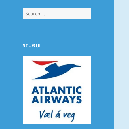
Search
for:
STUÐUL