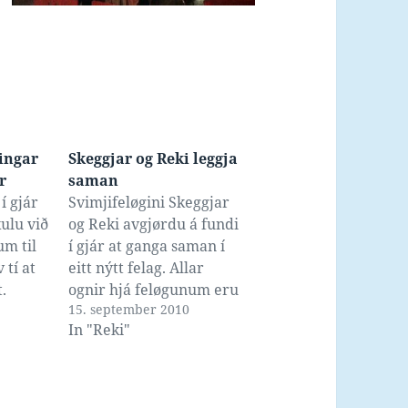
ingar
Skeggjar og Reki leggja
r
saman
í gjár
Svimjifeløgini Skeggjar
kulu við
og Reki avgjørdu á fundi
m til
í gjár at ganga saman í
 tí at
eitt nýtt felag. Allar
t.
ognir hjá feløgunum eru
15. september 2010
antic
lagdar í nýggja felagið,
In "Reki"
 so tað
og ein 6 manna nevnd
vera í
arbeiðir nú víðari,
100
millum annað við at
ober…
finna navn til felagið.