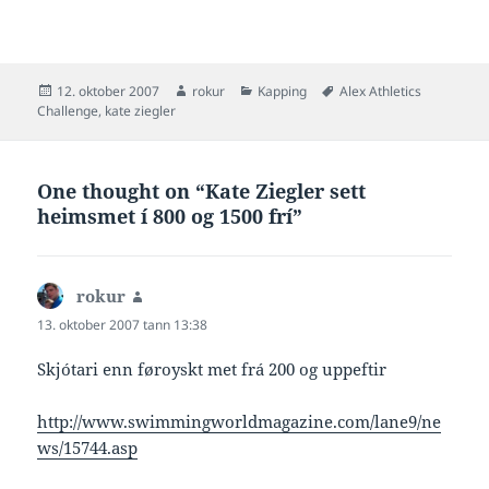
dani í nýggjari tíð sum hevur
átt heimsmet í svimjing. Og
tað enntá við eini flottari
betring,…
Posted
Author
Categories
Tags
12. oktober 2007
rokur
Kapping
Alex Athletics
on
Challenge
,
kate ziegler
One thought on “Kate Ziegler sett
heimsmet í 800 og 1500 frí”
rokur
says:
13. oktober 2007 tann 13:38
Skjótari enn føroyskt met frá 200 og uppeftir
http://www.swimmingworldmagazine.com/lane9/ne
ws/15744.asp