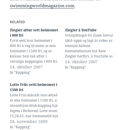
swimmingworldmagazine.com
.
RELATED
Ziegler aftur sett heimsmet
Ziegler á YouTube
í 800 frí
Svimjifelagið SG Essen hevur
Fyrst setti hon heimsmet í
tikið uppá og lagt út video av
800 frí á veg til eisini at seta
teimum báðum
heimsmet í 1500 frí, og so
heimsmetunum hjá Kate
knúsar hon tað aftur í
Ziegler herfyri, á YouTube so
veruligu kappingini í 800 frí.
at tað er lætt (og lógligt) til
14. oktober 2007
Laure Manaudou átti gamla
14. oktober 2007
dømis hjá okkum her á
In "Kapping"
metið á 8:11.25, sum Ziegler
svimjing.com at leggja
In "Kapping"
so fyrst betraði við splitt-tíð
videoina á heimasíðuna.
8:09.68, og nú tveir dagar
Fyrsta video vísir teir 1500
Lotte Friis setti heimsmet í
seinni við…
fram til hon setur heimsmet
1500 frí
í…
Lotte Friis kláraði sum ætlað
at seta heimsmet í 1500 frí, á
innanhýsis klub-kapping hjá
Sigma í Birkerød. Lotte svam
15:28.65, har heimsmetið hjá
amerikansku Kate Ziegler var
28. november 2009
15:32.90, og er harvið fyrsti
In "Kapping"