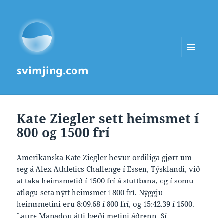
MENU
svimjing.com
AND
WIDGETS
Kate Ziegler sett heimsmet í
800 og 1500 frí
Amerikanska Kate Ziegler hevur ordiliga gjørt um
seg á Alex Athletics Challenge í Essen, Týsklandi, við
at taka heimsmetið í 1500 frí á stuttbana, og í somu
atløgu seta nýtt heimsmet í 800 frí. Nýggju
heimsmetini eru 8:09.68 í 800 frí, og 15:42.39 í 1500.
Laure Manadou átti bæði metini áðrenn. Sí