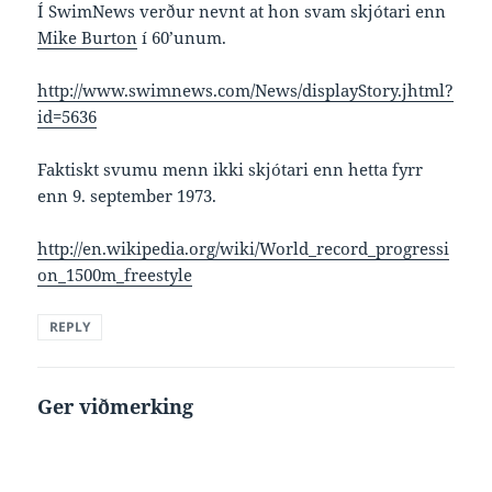
Í SwimNews verður nevnt at hon svam skjótari enn
Mike Burton
í 60’unum.
http://www.swimnews.com/News/displayStory.jhtml?
id=5636
Faktiskt svumu menn ikki skjótari enn hetta fyrr
enn 9. september 1973.
http://en.wikipedia.org/wiki/World_record_progressi
on_1500m_freestyle
REPLY
Ger viðmerking