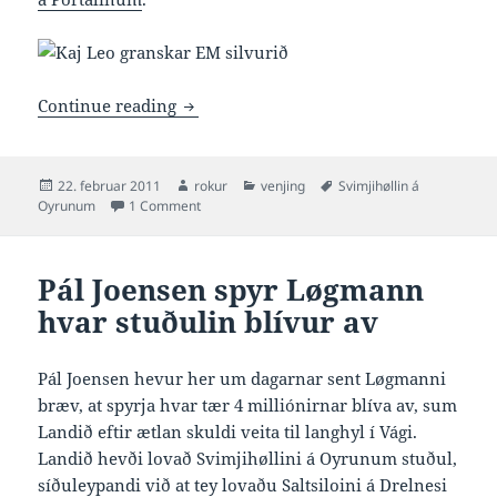
Løgmaður stuðlar langhylinum í Vági
Continue reading
Posted
Author
Categories
Tags
22. februar 2011
rokur
venjing
Svimjihøllin á
on
on Løgmaður stuðlar langhylinum í Vági
Oyrunum
1 Comment
Pál Joensen spyr Løgmann
hvar stuðulin blívur av
Pál Joensen hevur her um dagarnar sent Løgmanni
bræv, at spyrja hvar tær 4 milliónirnar blíva av, sum
Landið eftir ætlan skuldi veita til langhyl í Vági.
Landið hevði lovað Svimjihøllini á Oyrunum stuðul,
síðuleypandi við at tey lovaðu Saltsiloini á Drelnesi