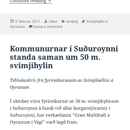
Continue reading
Posted
Author
Categories
Tags
9. februar 2011
rokur
venjing
Svimjihøllin á
on
on Altjóða svimjielitan áhugað í 50 m. svi
Oyrunum
Leave a comment
Kommunurnar í Suðuroynni
standa saman um 50 m.
svimjihylin
Tíðindaskriv frá fyrireikarunum av Svimjihøllini á
Oyrunum
Í oktober vóru fyrireikarnir av 50 m. svimjihylinum
í Suðuroynni á fundi við allar borgarstjórarnir í
Suðuroynni, har verkætlanin ”Grøn Multihøll á
Oyrunum í Vági” varð løgd fram.