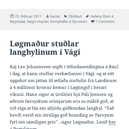
Posted
Author
Categories
Tags
23. februar 2011
bartal
Óbólkað
Helena Dam á
on
on Orðask
Neystabø
,
Høgni Hoydal
,
Svimjihøllin á Oyrunum
1 Comment
Løgmaður stuðlar
langhylinum í Vági
Kaj Leo Johannesen segði í tíðindasendingina á Rás2
í dag, at hann stuðlar verkætlanini í Vági, og at eitt
uppskot um játtan til ætlaða stuðulin frá Landinum
á 4 milliónir krónur kemur í Løgtingið í hesari
vikuni. Hann sigur at úrslitini hjá Páli Joensen og
øðrum føroyskum svimjarum eru so mikið góð, at
við eiga at fáa ein altjóða góðkendan langhyl. “Tað
hevði verið ein ótrúliga góð branding av Føroyum
fyri ein sámiligan prís” , sigur Løgmaður. Lesið
her
á Portalinum
.