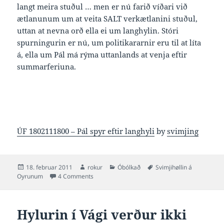
langt meira stuðul … men er nú farið víðari við
ætlanunum um at veita SALT verkætlanini stuðul,
uttan at nevna orð ella ei um langhylin. Stóri
spurningurin er nú, um politikararnir eru til at líta
á, ella um Pál má rýma uttanlands at venja eftir
summarferiuna.
ÚF 1802111800 – Pál spyr eftir langhyli
by
svimjing
Posted
Author
Categories
Tags
18. februar 2011
rokur
Óbólkað
Svimjihøllin á
on
on Pál Joensen spyr Løgmann hvar stuðulin blív
Oyrunum
4 Comments
Hylurin í Vági verður ikki