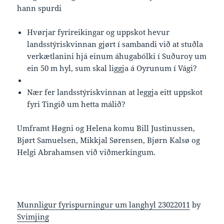
hann spurdi
Hvørjar fyrireikingar og uppskot hevur
landsstýriskvinnan gjørt í sambandi við at stuðla
verkætlanini hjá einum áhugabólki í Suðuroy um
ein 50 m hyl, sum skal liggja á Oyrunum í Vági?
Nær fer landsstýriskvinnan at leggja eitt uppskot
fyri Tingið um hetta málið?
Umframt Høgni og Helena komu Bill Justinussen,
Bjørt Samuelsen, Mikkjal Sørensen, Bjørn Kalsø og
Helgi Abrahamsen við viðmerkingum.
Munnligur fyrispurningur um langhyl 23022011
by
Svimjing