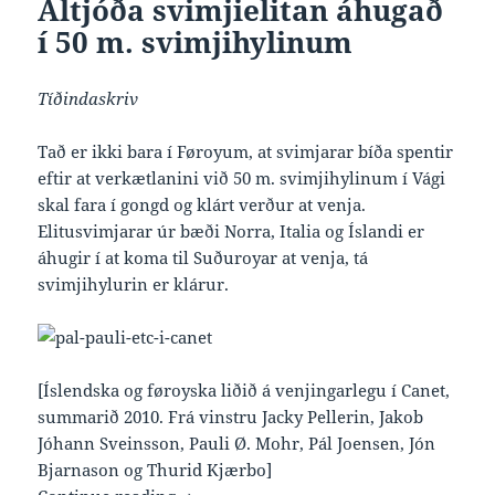
Altjóða svimjielitan áhugað
í 50 m. svimjihylinum
Tíðindaskriv
Tað er ikki bara í Føroyum, at svimjarar bíða spentir
eftir at verkætlanini við 50 m. svimjihylinum í Vági
skal fara í gongd og klárt verður at venja.
Elitusvimjarar úr bæði Norra, Italia og Íslandi er
áhugir í at koma til Suðuroyar at venja, tá
svimjihylurin er klárur.
[Íslendska og føroyska liðið á venjingarlegu í Canet,
summarið 2010. Frá vinstru Jacky Pellerin, Jakob
Jóhann Sveinsson, Pauli Ø. Mohr, Pál Joensen, Jón
Bjarnason og Thurid Kjærbo]
Altjóða svimjielitan áhugað í 50 m. sv