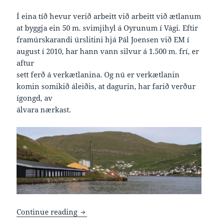
Í eina tíð hevur verið arbeitt við arbeitt við ætlanum
at byggja ein 50 m. svimjihyl á Oyrunum í Vági. Eftir
framúrskarandi úrslitini hjá Pál Joensen við EM í
august í 2010, har hann vann silvur á 1.500 m. frí, er
aftur
sett ferð á verkætlanina. Og nú er verkætlanin
komin somikið áleiðis, at dagurin, har farið verður
ígongd, av
álvara nærkast.
50 metur svimjihylur byggjast á Oyrunu
Continue reading