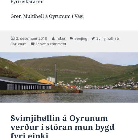
Fyrireikararnir
Grøn Multihøll á Oyrunum í Vági
Posted
Author
Categories
Tags
2. desember 2010
rokur
venjing
Svimjihøllin á
on
on Kommunurnar í Suðuroynni standa sam
Oyrunum
Leave a comment
Svimjihøllin á Oyrunum
verður í stóran mun bygd
fyri einki