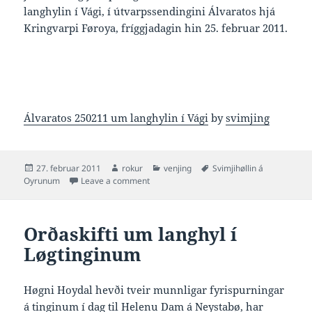
langhylin í Vági, í útvarpssendingini Álvaratos hjá
Kringvarpi Føroya, fríggjadagin hin 25. februar 2011.
Álvaratos 250211 um langhylin í Vági
by
svimjing
Posted
Author
Categories
Tags
27. februar 2011
rokur
venjing
Svimjihøllin á
on
on Álvaratos um langhylin í Vági
Oyrunum
Leave a comment
Orðaskifti um langhyl í
Løgtinginum
Høgni Hoydal hevði tveir munnligar fyrispurningar
á tinginum í dag til Helenu Dam á Neystabø, har