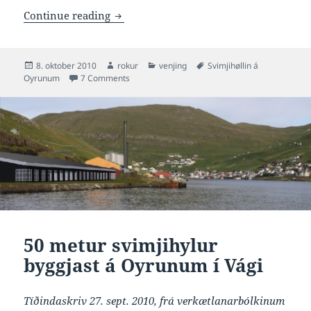
Svimjihøllin á Oyrunum verður í stóra
Continue reading
Posted
Author
Categories
Tags
8. oktober 2010
rokur
venjing
Svimjihøllin á
on
on Svimjihøllin á Oyrunum verður í stóran mun b
Oyrunum
7 Comments
50 metur svimjihylur
byggjast á Oyrunum í Vági
Tíðindaskriv 27. sept. 2010, frá verkætlanarbólkinum