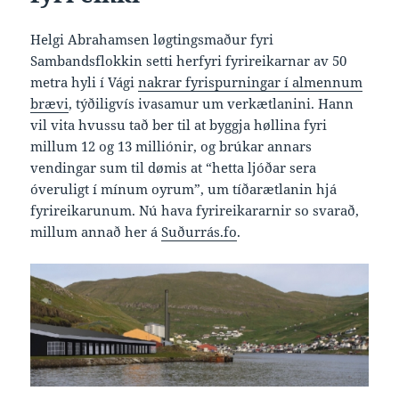
Helgi Abrahamsen løgtingsmaður fyri
Sambandsflokkin setti herfyri fyrireikarnar av 50
metra hyli í Vági
nakrar fyrispurningar í almennum
brævi
, týðiligvís ivasamur um verkætlanini. Hann
vil vita hvussu tað ber til at byggja høllina fyri
millum 12 og 13 milliónir, og brúkar annars
vendingar sum til dømis at “hetta ljóðar sera
óveruligt í mínum oyrum”, um tíðarætlanin hjá
fyrireikarunum. Nú hava fyrireikararnir so svarað,
millum annað her á
Suðurrás.fo
.