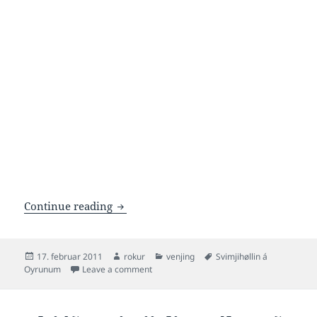
Hylurin í Vági verður ikki bara til svim
Continue reading
Posted
Author
Categories
Tags
17. februar 2011
rokur
venjing
Svimjihøllin á
on
on Hylurin í Vági verður ikki bara til svimji
Oyrunum
Leave a comment