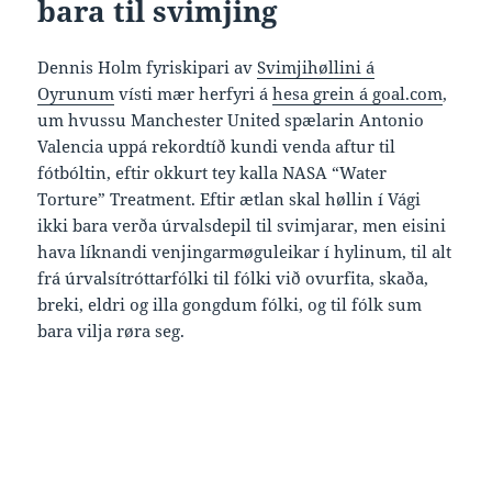
bara til svimjing
Dennis Holm fyriskipari av
Svimjihøllini á
Oyrunum
vísti mær herfyri á
hesa grein á goal.com
,
um hvussu Manchester United spælarin Antonio
Valencia uppá rekordtíð kundi venda aftur til
fótbóltin, eftir okkurt tey kalla NASA “Water
Torture” Treatment. Eftir ætlan skal høllin í Vági
ikki bara verða úrvalsdepil til svimjarar, men eisini
hava líknandi venjingarmøguleikar í hylinum, til alt
frá úrvalsítróttarfólki til fólki við ovurfita, skaða,
breki, eldri og illa gongdum fólki, og til fólk sum
bara vilja røra seg.