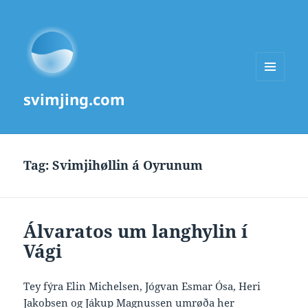
MENU
svimjing.com
AND
WIDGETS
Tag:
Svimjihøllin á Oyrunum
Álvaratos um langhylin í
Vági
Tey fýra Elin Michelsen, Jógvan Esmar Ósa, Heri
Jakobsen og Jákup Magnussen umrøða her