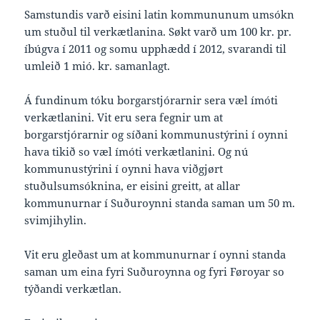
Samstundis varð eisini latin kommununum umsókn
um stuðul til verkætlanina. Søkt varð um 100 kr. pr.
íbúgva í 2011 og somu upphædd í 2012, svarandi til
umleið 1 mió. kr. samanlagt.
Á fundinum tóku borgarstjórarnir sera væl ímóti
verkætlanini. Vit eru sera fegnir um at
borgarstjórarnir og síðani kommunustýrini í oynni
hava tikið so væl ímóti verkætlanini. Og nú
kommunustýrini í oynni hava viðgjørt
stuðulsumsóknina, er eisini greitt, at allar
kommunurnar í Suðuroynni standa saman um 50 m.
svimjihylin.
Vit eru gleðast um at kommunurnar í oynni standa
saman um eina fyri Suðuroynna og fyri Føroyar so
týðandi verkætlan.