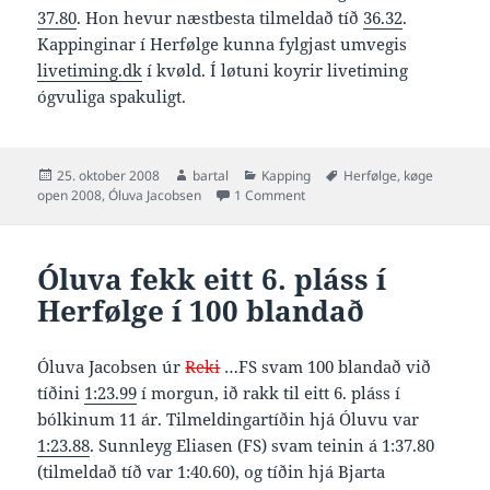
37.80
. Hon hevur næstbesta tilmeldað tíð
36.32
.
Kappinginar í Herfølge kunna fylgjast umvegis
livetiming.dk
í kvøld. Í løtuni koyrir livetiming
ógvuliga spakuligt.
Posted
Author
Categories
Tags
25. oktober 2008
bartal
Kapping
Herfølge
,
køge
on
on Óluva við í finaluni í 50 firva
open 2008
,
Óluva Jacobsen
1 Comment
Óluva fekk eitt 6. pláss í
Herfølge í 100 blandað
Óluva Jacobsen úr
Reki
…FS svam 100 blandað við
tíðini
1:23.99
í morgun, ið rakk til eitt 6. pláss í
bólkinum 11 ár. Tilmeldingartíðin hjá Óluvu var
1:23.88
. Sunnleyg Eliasen (FS) svam teinin á 1:37.80
(tilmeldað tíð var 1:40.60), og tíðin hjá Bjarta