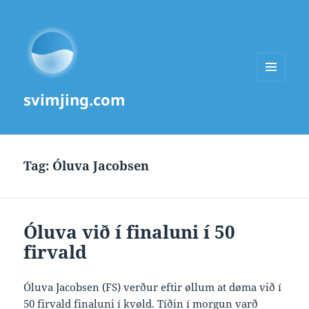
MENU
svimjing.com
AND
WIDGETS
Tag:
Óluva Jacobsen
Óluva við í finaluni í 50
firvald
Óluva Jacobsen (FS) verður eftir øllum at døma við í
50 firvald finaluni í kvøld. Tíðin í morgun varð