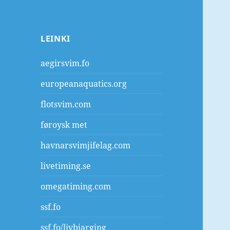
LEINKI
aegirsvim.fo
europeanaquatics.org
flotsvim.com
føroysk met
havnarsvimjifelag.com
livetiming.se
omegatiming.com
ssf.fo
ssf.fo/livbjarging