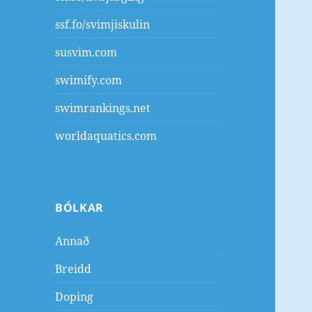
ssf.fo/svimjiskulin
susvim.com
swimify.com
swimrankings.net
worldaquatics.com
BÓLKAR
Annað
Breidd
Doping