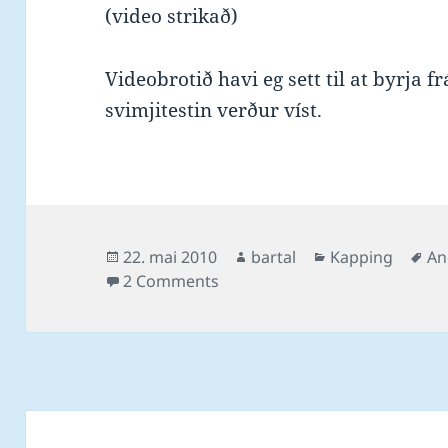
(video strikað)
Videobrotið havi eg sett til at byrja f
svimjitestin verður víst.
Posted
Author
Categories
Ta
22. mai 2010
bartal
Kapping
An
on
on Google Android Froyo skjót
2 Comments