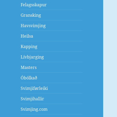
Felagsskapur
Gransking
Havsvimjing
Heilsa
Kapping
Lívbjarging
Masters
Óbólkað
Svimjiførleiki
Svimjihallir
Svimjing.com