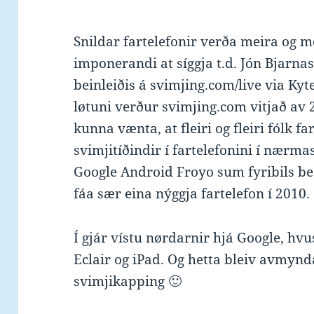
Snildar fartelefonir verða meira og m
imponerandi at síggja t.d. Jón Bjarn
beinleiðis á svimjing.com/live via Kyt
løtuni verður svimjing.com vitjað av 
kunna vænta, at fleiri og fleiri fólk fa
svimjitíðindir í fartelefonini í nærmas
Google Android Froyo sum fyribils best
fáa sær eina nýggja fartelefon í 2010.
Í gjár vístu nørdarnir hjá Google, hvu
Eclair og iPad. Og hetta bleiv avmynda
svimjikapping 🙂