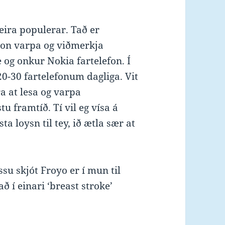
eira populerar. Tað er
ason varpa og viðmerkja
e og onkur Nokia fartelefon. Í
20-30 fartelefonum dagliga. Vit
ra at lesa og varpa
tu framtíð. Tí vil eg vísa á
a loysn til tey, ið ætla sær at
ssu skjót Froyo er í mun til
ð í einari ‘breast stroke’