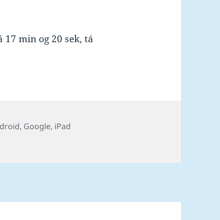
rá 17 min og 20 sek, tá
gs
droid
,
Google
,
iPad
ast í hylinum