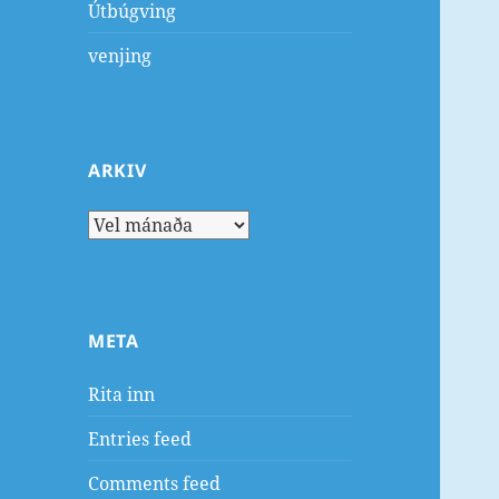
Útbúgving
venjing
ARKIV
Arkiv
META
Rita inn
Entries feed
Comments feed