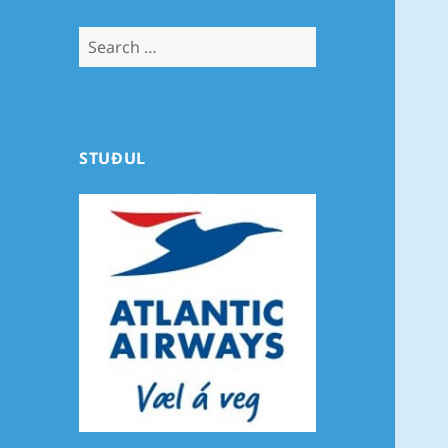
Search
for:
STUÐUL