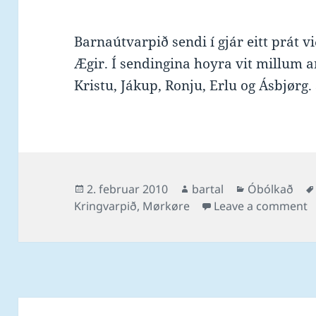
Barnaútvarpið sendi í gjár eitt prát 
Ægir. Í sendingina hoyra vit millum a
Kristu, Jákup, Ronju, Erlu og Ásbjørg.
Posted
Author
Categories
2. februar 2010
bartal
Óbólkað
on
o
Kringvarpið
,
Mørkøre
Leave a comment