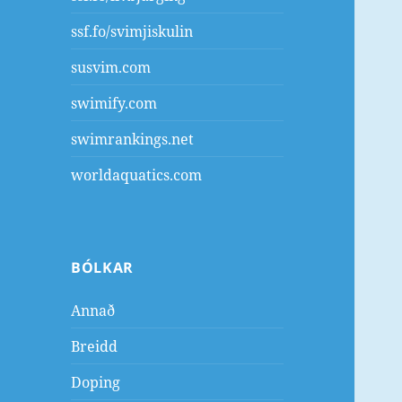
ssf.fo/svimjiskulin
susvim.com
swimify.com
swimrankings.net
worldaquatics.com
BÓLKAR
Annað
Breidd
Doping