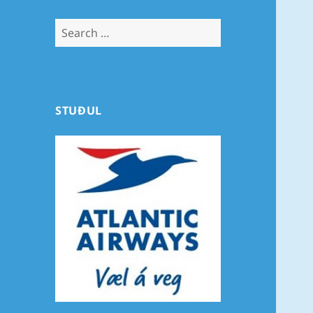
Search
for:
STUÐUL