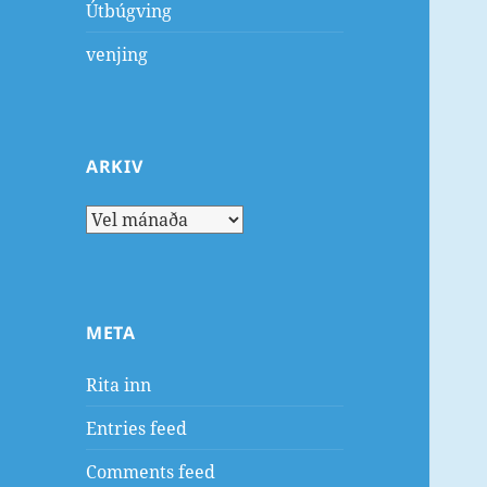
Útbúgving
venjing
ARKIV
Arkiv
META
Rita inn
Entries feed
Comments feed