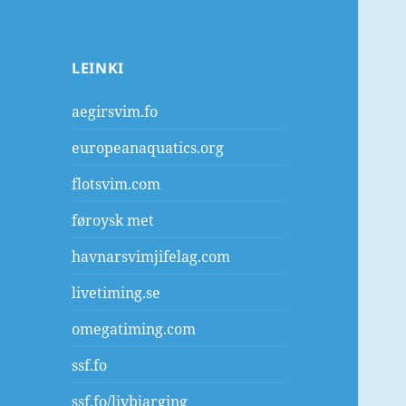
LEINKI
aegirsvim.fo
europeanaquatics.org
flotsvim.com
føroysk met
havnarsvimjifelag.com
livetiming.se
omegatiming.com
ssf.fo
ssf.fo/livbjarging