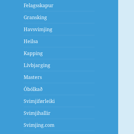
Felagsskapur
Gransking
Havsvimjing
Heilsa
Kapping
Lívbjarging
Masters
Óbólkað
Svimjiførleiki
Svimjihallir
Svimjing.com