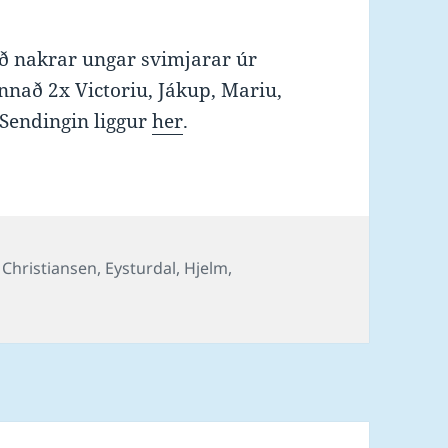
við nakrar ungar svimjarar úr
nnað 2x Victoriu, Jákup, Mariu,
 Sendingin liggur
her
.
Tags
Christiansen
,
Eysturdal
,
Hjelm
,
n Ægir svimjarar í Barnaútvarpinum