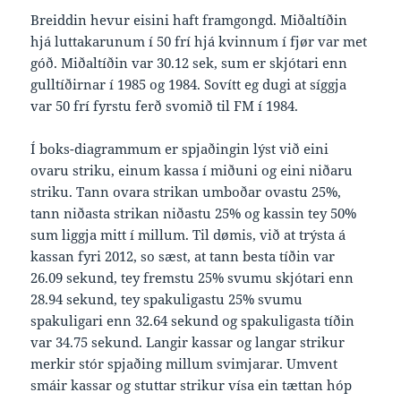
Breiddin hevur eisini haft framgongd. Miðaltíðin
hjá luttakarunum í 50 frí hjá kvinnum í fjør var met
góð. Miðaltíðin var 30.12 sek, sum er skjótari enn
gulltíðirnar í 1985 og 1984. Sovítt eg dugi at síggja
var 50 frí fyrstu ferð svomið til FM í 1984.
Í boks-diagrammum er spjaðingin lýst við eini
ovaru striku, einum kassa í miðuni og eini niðaru
striku. Tann ovara strikan umboðar ovastu 25%,
tann niðasta strikan niðastu 25% og kassin tey 50%
sum liggja mitt í millum. Til dømis, við at trýsta á
kassan fyri 2012, so sæst, at tann besta tíðin var
26.09 sekund, tey fremstu 25% svumu skjótari enn
28.94 sekund, tey spakuligastu 25% svumu
spakuligari enn 32.64 sekund og spakuligasta tíðin
var 34.75 sekund. Langir kassar og langar strikur
merkir stór spjaðing millum svimjarar. Umvent
smáir kassar og stuttar strikur vísa ein tættan hóp