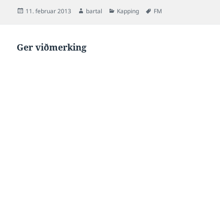
millum Garðarnar…
Posted
Author
Categories
Tags
11. februar 2013
bartal
Kapping
FM
on
Ger viðmerking