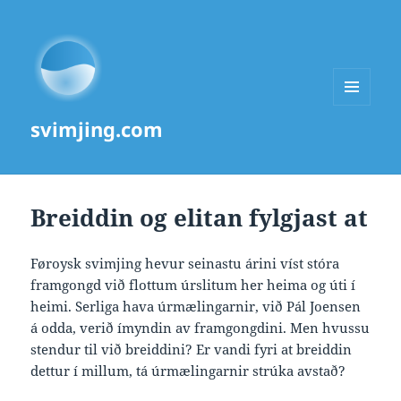
MENU
svimjing.com
AND
WIDGETS
Breiddin og elitan fylgjast at
Føroysk svimjing hevur seinastu árini víst stóra
framgongd við flottum úrslitum her heima og úti í
heimi. Serliga hava úrmælingarnir, við Pál Joensen
á odda, verið ímyndin av framgongdini. Men hvussu
stendur til við breiddini? Er vandi fyri at breiddin
dettur í millum, tá úrmælingarnir strúka avstað?