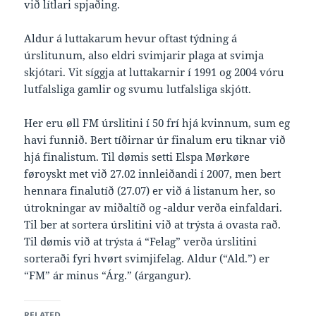
við lítlari spjaðing.
Aldur á luttakarum hevur oftast týdning á
úrslitunum, also eldri svimjarir plaga at svimja
skjótari. Vit síggja at luttakarnir í 1991 og 2004 vóru
lutfalsliga gamlir og svumu lutfalsliga skjótt.
Her eru øll FM úrslitini í 50 frí hjá kvinnum, sum eg
havi funnið. Bert tíðirnar úr finalum eru tiknar við
hjá finalistum. Til dømis setti Elspa Mørkøre
føroyskt met við 27.02 innleiðandi í 2007, men bert
hennara finalutíð (27.07) er við á listanum her, so
útrokningar av miðaltíð og -aldur verða einfaldari.
Til ber at sortera úrslitini við at trýsta á ovasta rað.
Til dømis við at trýsta á “Felag” verða úrslitini
sorteraði fyri hvørt svimjifelag. Aldur (“Ald.”) er
“FM” ár minus “Árg.” (árgangur).
RELATED