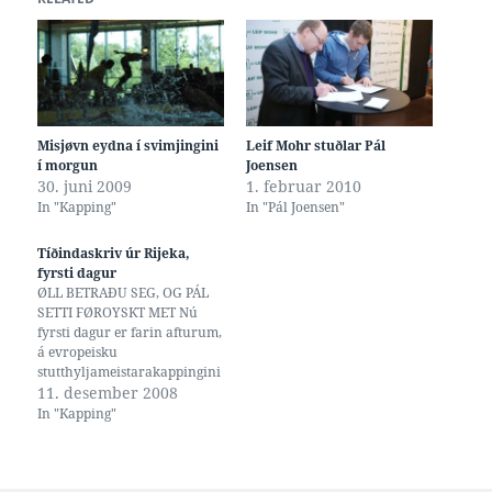
Misjøvn eydna í svimjingini
Leif Mohr stuðlar Pál
í morgun
Joensen
30. juni 2009
1. februar 2010
In "Kapping"
In "Pál Joensen"
Tíðindaskriv úr Rijeka,
fyrsti dagur
ØLL BETRAÐU SEG, OG PÁL
SETTI FØROYSKT MET Nú
fyrsti dagur er farin afturum,
á evropeisku
stutthyljameistarakappingini
í Rijeka í Kroatia, er tíð til at
11. desember 2008
gera status. Fyri Føroyar
In "Kapping"
luttóku í dag Kári J. á
Høvdanum í innleiðandi 100
firvald, Pál Joensen í
innleiðandi 400 frí, og Shaila