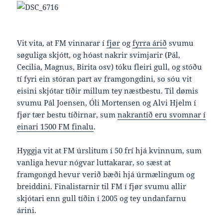
Vit vita, at FM vinnarar í
fjør
og
fyrra árið
svumu
søguliga skjótt, og hóast nakrir svimjarir (Pál,
Cecilia, Magnus, Birita osv) tóku fleiri gull, og stóðu
tí fyri ein stóran part av framgongdini, so sóu vit
eisini skjótar tíðir millum tey næstbestu. Til dømis
svumu Pál Joensen, Óli Mortensen og Alvi Hjelm í
fjør tær bestu tíðirnar, sum
nakrantíð eru svomnar í
einari 1500 FM finalu
.
Hyggja vit at FM úrslitum í 50 frí hjá kvinnum, sum
vanliga hevur nógvar luttakarar, so sæst at
framgongd hevur verið bæði hjá úrmælingum og
breiddini. Finalistarnir til FM í fjør svumu allir
skjótari enn gull tíðin í 2005 og tey undanfarnu
árini.