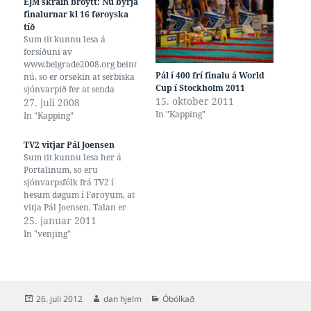
EJM skráin broytt: Nú byrja
finalurnar kl 16 føroyska
tíð
Sum tit kunnu lesa á
forsíðuni av
www.belgrade2008.org beint
Pál í 400 frí finalu á World
nú, so er orsøkin at serbiska
Cup í Stockholm 2011
sjónvarpið fer at senda
15. oktober 2011
beinleiðis frá stevnuni.
27. juli 2008
In "Kapping"
Finalurnar eru tí fluttar frá
In "Kapping"
at byrja kl 17:30 til at byrja
kl 17:00 lokala tíð, sum er ein
TV2 vitjar Pál Joensen
tíma framman fyri føroyska
Sum tit kunnu lesa her á
tíð. Finalunar eru harvið
Portalinum, so eru
framskundaðar…
sjónvarpsfólk frá TV2 í
hesum døgum í Føroyum, at
vitja Pál Joensen. Talan er
um fólk frá ítróttarsendingini
25. januar 2011
"Lige På og Sport", sum vilja
In "venjing"
síggja venjingarumstøðurnar
hjá honum, og hoyra um
ætlanirnar fram til
Olympisku Leikir í London í
2012. Portalurin…
Posted
Author
Categories
26. juli 2012
dan hjelm
Óbólkað
on