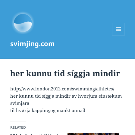
MENU
svimjing.com
AND
WIDGETS
her kunnu tid síggja mindir
http://www.london2012.com/swimming/athletes/
her kunnu tid síggja mindir av hvørjum einstøkum
svimjara
til hvørja kapping,og mankt annað
RELATED