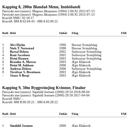
Kapping 8, 200m Blandað Menn, Innleiðandi
Føroyskt met (senior): Magnus Jákupsson (1994) 2:06.92 2012-07-13
Føroyskt met (junior): Magnus Jákupsson (1994) 2:06.92 2012-07-13
Kravtíð NMU: 02:18.17
Kravtíð: HM B 02:04.43 - HM A 02:00.22
Raðf.
Heiti
Føðiár
Felag
FA
1
Alvi Hjelm
1996
Havnar Svimjifelag
2
Niels T. Nattestad
1998
Havnar Svimjifelag
3
Bartal Debess
2002
Suðuroyar Svimjifelag
4
Rani Jacobsen
2001
Suðuroyar Svimjifelag
5
Heini Hansen
2003
Suðuroyar Svimjifelag
6
Brandur A. Matras
2003
Ægir Klaksvik
7
Heini M. Askham
2006
Ægir Klaksvik
8
Andreas Debess
2006
Suðuroyar Svimjifelag
9
Tórálvur S. Brestisson
2003
Ægir Klaksvik
-
Jónas Á Bergi
2003
Ægir Klaksvik
Kapping 9, 50m Ryggsvimjing Kvinnur, Finalur
Føroyskt met (senior): Signhild Joensen (2000) 29.54 2018-08-04
Føroyskt met (junior): Signhild Joensen (2000) 29.59 2017-04-04
Kravtíð NMU: -
Kravtíð: HM B 00:29.21 - HM A 00:28.22
Raðf.
Heiti
Føðiár
Felag
FA
1
Signhild Joensen
2000
Ægir Klaksvik