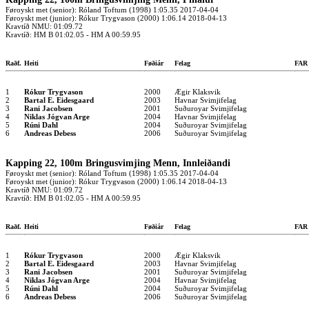
Føroyskt met (senior): Róland Toftum (1998) 1:05.35 2017-04-04
Føroyskt met (junior): Rókur Trygvason (2000) 1:06.14 2018-04-13
Kravtíð NMU: 01:09.72
Kravtíð: HM B 01:02.05 - HM A 00:59.95
Raðf.
Heiti
Føðiár
Felag
FA
1
Rókur Trygvason
2000
Ægir Klaksvik
2
Bartal E. Eidesgaard
2003
Havnar Svimjifelag
3
Rani Jacobsen
2001
Suðuroyar Svimjifelag
4
Niklas Jógvan Arge
2004
Havnar Svimjifelag
5
Rúni Dahl
2004
Suðuroyar Svimjifelag
6
Andreas Debess
2006
Suðuroyar Svimjifelag
Kapping 22, 100m Bringusvimjing Menn, Innleiðandi
Føroyskt met (senior): Róland Toftum (1998) 1:05.35 2017-04-04
Føroyskt met (junior): Rókur Trygvason (2000) 1:06.14 2018-04-13
Kravtíð NMU: 01:09.72
Kravtíð: HM B 01:02.05 - HM A 00:59.95
Raðf.
Heiti
Føðiár
Felag
FA
1
Rókur Trygvason
2000
Ægir Klaksvik
2
Bartal E. Eidesgaard
2003
Havnar Svimjifelag
3
Rani Jacobsen
2001
Suðuroyar Svimjifelag
4
Niklas Jógvan Arge
2004
Havnar Svimjifelag
5
Rúni Dahl
2004
Suðuroyar Svimjifelag
6
Andreas Debess
2006
Suðuroyar Svimjifelag