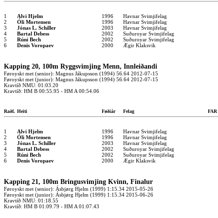
1
Alvi Hjelm
1996
Havnar Svimjifelag
2
Óli Mortensen
1996
Havnar Svimjifelag
3
Jónas L. Schiller
2003
Havnar Svimjifelag
4
Bartal Debess
2002
Suðuroyar Svimjifelag
5
Rúni Bech
2002
Suðuroyar Svimjifelag
6
Denis Voropaev
2000
Ægir Klaksvik
Kapping 20, 100m Ryggsvimjing Menn, Innleiðandi
Føroyskt met (senior): Magnus Jákupsson (1994) 56.64 2012-07-15
Føroyskt met (junior): Magnus Jákupsson (1994) 56.64 2012-07-15
Kravtíð NMU: 01:03.20
Kravtíð: HM B 00:55.95 - HM A 00:54.06
Raðf.
Heiti
Føðiár
Felag
FA
1
Alvi Hjelm
1996
Havnar Svimjifelag
2
Óli Mortensen
1996
Havnar Svimjifelag
3
Jónas L. Schiller
2003
Havnar Svimjifelag
4
Bartal Debess
2002
Suðuroyar Svimjifelag
5
Rúni Bech
2002
Suðuroyar Svimjifelag
6
Denis Voropaev
2000
Ægir Klaksvik
Kapping 21, 100m Bringusvimjing Kvinn, Finalur
Føroyskt met (senior): Ásbjørg Hjelm (1999) 1:15.34 2015-05-26
Føroyskt met (junior): Ásbjørg Hjelm (1999) 1:15.34 2015-06-26
Kravtíð NMU: 01:18.55
Kravtíð: HM B 01:09.79 - HM A 01:07.43