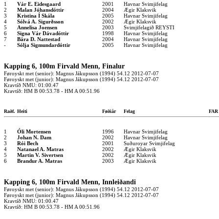
1
Vár E. Eidesgaard
2001
Havnar Svimjifelag
2
Malan Jóhansdóttir
2004
Ægir Klaksvik
3
Kristina Í Skála
2005
Havnar Svimjifelag
4
Sólvá A. Sigurðsson
2002
Ægir Klaksvik
5
Annelisa Joensen
2003
Svimjifelagið REYSTI
6
Signa Vár Dávadóttir
1998
Havnar Svimjifelag
7
Bára D. Nattestad
2004
Havnar Svimjifelag
-
Sólja Sigmundardóttir
2005
Havnar Svimjifelag
Kapping 6, 100m Firvald Menn, Finalur
Føroyskt met (senior): Magnus Jákupsson (1994) 54.12 2012-07-07
Føroyskt met (junior): Magnus Jákupsson (1994) 54.12 2012-07-07
Kravtíð NMU: 01:00.47
Kravtíð: HM B 00:53.78 - HM A 00:51.96
Raðf.
Heiti
Føðiár
Felag
FA
1
Óli Mortensen
1996
Havnar Svimjifelag
2
Johan N. Dam
2002
Havnar Svimjifelag
3
Rói Bech
2001
Suðuroyar Svimjifelag
4
Natanael A. Matras
2002
Ægir Klaksvik
5
Martin V. Sivertsen
2002
Ægir Klaksvik
6
Brandur A. Matras
2003
Ægir Klaksvik
Kapping 6, 100m Firvald Menn, Innleiðandi
Føroyskt met (senior): Magnus Jákupsson (1994) 54.12 2012-07-07
Føroyskt met (junior): Magnus Jákupsson (1994) 54.12 2012-07-07
Kravtíð NMU: 01:00.47
Kravtíð: HM B 00:53.78 - HM A 00:51.96