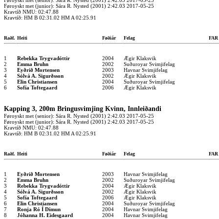
Føroyskt met (senior): Sára R. Nysted (2001) 2:42.03 2017-05-25
Føroyskt met (junior): Sára R. Nysted (2001) 2:42.03 2017-05-25
Kravtíð NMU: 02:47.88
Kravtíð: HM B 02:31.02 HM A 02:25.91
Raðf.
Heiti
Føðiár
Felag
FA
1
Rebekka Trygvadóttir
2004
Ægir Klaksvik
2
Emma Bruhn
2002
Suðuroyar Svimjifelag
3
Eyðrið Mortensen
2003
Havnar Svimjifelag
4
Sólvá A. Sigurðsson
2002
Ægir Klaksvik
5
Elin Christiansen
2004
Suðuroyar Svimjifelag
6
Sofía Toftegaard
2006
Ægir Klaksvik
Kapping 3, 200m Bringusvimjing Kvinn, Innleiðandi
Føroyskt met (senior): Sára R. Nysted (2001) 2:42.03 2017-05-25
Føroyskt met (junior): Sára R. Nysted (2001) 2:42.03 2017-05-25
Kravtíð NMU: 02:47.88
Kravtíð: HM B 02:31.02 HM A 02:25.91
Raðf.
Heiti
Føðiár
Felag
FA
1
Eyðrið Mortensen
2003
Havnar Svimjifelag
2
Emma Bruhn
2002
Suðuroyar Svimjifelag
3
Rebekka Trygvadóttir
2004
Ægir Klaksvik
4
Sólvá A. Sigurðsson
2002
Ægir Klaksvik
5
Sofía Toftegaard
2006
Ægir Klaksvik
6
Elin Christiansen
2004
Suðuroyar Svimjifelag
7
Ronja Ró Í Dímun
2004
Havnar Svimjifelag
8
Jóhanna H. Eidesgaard
2004
Havnar Svimjifelag