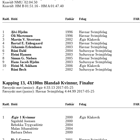
Kravtíð NMU: 02:04.50
Kravtíð: HM B 01:51.16 - HM A 01:47.40
Raðf.
Heiti
Føðiár
Felag
FA
1
Alvi Hjelm
1996
Havnar Svimjifelag
2
Óli Mortensen
1996
Havnar Svimjifelag
3
Martin V. Sivertsen
2002
Ægir Klaksvik
4
Bartal E. Eidesgaard
2003
Havnar Svimjifelag
5
Jóhannis Erlendsson
2003
Havnar Svimjifelag
6
Rúni Dahl
2004
Suðuroyar Svimjifelag
7
Heini Hansen
2003
Suðuroyar Svimjifelag
8
Símun G. Nielsen
2005
Havnar Svimjifelag
9
Hans Jacob Hjelm
2003
Suðuroyar Svimjifelag
10
Heini M. Askham
2006
Ægir Klaksvik
-
Rúni Bech
2002
Suðuroyar Svimjifelag
Kapping 13, 4X100m Blandað Kvinnur, Finalur
Føroyskt met (senior): Ægir 4:33.13 2017-05-25
Føroyskt met (junior): Havnar Svimjifelag 4:44.99 2017-05-25
Raðf.
Heiti
Føðiár
Felag
FA
1
Ægir 1 Kvinnur
2000
Ægir Klaksvik
Signhild Joensen
2000
Rebekka Trygvadóttir
2004
Malan Jóhansdóttir
2004
Barbara Debes
2000
2
Hs 1 Gentur
2001
Havnar Svimjifelag