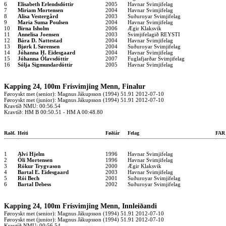
6
Elisabeth Erlendsdóttir
2005
Havnar Svimjifelag
7
Miriam Mortensen
2004
Havnar Svimjifelag
8
Alisa Vestergård
2003
Suðuroyar Svimjifelag
9
Maria Suma Poulsen
2004
Havnar Svimjifelag
10
Birna Isholm
2006
Ægir Klaksvik
11
Annelisa Joensen
2003
Svimjifelagið REYSTI
12
Bára D. Nattestad
2004
Havnar Svimjifelag
13
Bjørk L Sørensen
2004
Suðuroyar Svimjifelag
14
Jóhanna H. Eidesgaard
2004
Havnar Svimjifelag
15
Jóhanna Ólavsdóttir
2007
Fuglafjarðar Svimjifelag
16
Sólja Sigmundardóttir
2005
Havnar Svimjifelag
Kapping 24, 100m Frísvimjing Menn, Finalur
Føroyskt met (senior): Magnus Jákupsson (1994) 51.91 2012-07-10
Føroyskt met (junior): Magnus Jákupsson (1994) 51.91 2012-07-10
Kravtíð NMU: 00:56.54
Kravtíð: HM B 00:50.51 - HM A 00:48.80
Raðf.
Heiti
Føðiár
Felag
FA
1
Alvi Hjelm
1996
Havnar Svimjifelag
2
Óli Mortensen
1996
Havnar Svimjifelag
3
Rókur Trygvason
2000
Ægir Klaksvik
4
Bartal E. Eidesgaard
2003
Havnar Svimjifelag
5
Rói Bech
2001
Suðuroyar Svimjifelag
6
Bartal Debess
2002
Suðuroyar Svimjifelag
Kapping 24, 100m Frísvimjing Menn, Innleiðandi
Føroyskt met (senior): Magnus Jákupsson (1994) 51.91 2012-07-10
Føroyskt met (junior): Magnus Jákupsson (1994) 51.91 2012-07-10
Kravtíð NMU: 00:56.54