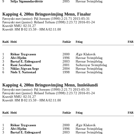
9
Sólja Sigmundardóttir
2005
Havnar Svimjifelag
Kapping 4, 200m Bringusvimjing Menn, Finalur
Føroyskt met (senior): Pál Joensen (1990) 2:21.71 2015-05-31
Føroyskt met (junior): Róland Toftum (1998) 2:23.72 2016-01-24
Kravtíð NMU: 02:31.27
Kravtíð: HM B 02:15.59 - HM A 02:11.00
Raðf.
Heiti
Føðiár
Felag
FA
1
Rókur Trygvason
2000
Ægir Klaksvik
2
Alvi Hjelm
1996
Havnar Svimjifelag
3
Bartal E. Eidesgaard
2003
Havnar Svimjifelag
4
Rani Jacobsen
2001
Suðuroyar Svimjifelag
5
Niklas Jógvan Arge
2004
Havnar Svimjifelag
6
Niels T. Nattestad
1998
Havnar Svimjifelag
Kapping 4, 200m Bringusvimjing Menn, Innleiðandi
Føroyskt met (senior): Pál Joensen (1990) 2:21.71 2015-05-31
Føroyskt met (junior): Róland Toftum (1998) 2:23.72 2016-01-24
Kravtíð NMU: 02:31.27
Kravtíð: HM B 02:15.59 - HM A 02:11.00
Raðf.
Heiti
Føðiár
Felag
FA
1
Rókur Trygvason
2000
Ægir Klaksvik
2
Alvi Hjelm
1996
Havnar Svimjifelag
3
Bartal E. Eidesgaard
2003
Havnar Svimjifelag