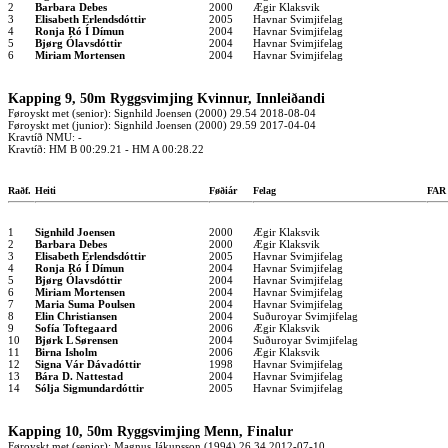
2
Barbara Debes
2000
Ægir Klaksvik
3
Elisabeth Erlendsdóttir
2005
Havnar Svimjifelag
4
Ronja Ró Í Dímun
2004
Havnar Svimjifelag
5
Bjørg Ólavsdóttir
2004
Havnar Svimjifelag
6
Miriam Mortensen
2004
Havnar Svimjifelag
Kapping 9, 50m Ryggsvimjing Kvinnur, Innleiðandi
Føroyskt met (senior): Signhild Joensen (2000) 29.54 2018-08-04
Føroyskt met (junior): Signhild Joensen (2000) 29.59 2017-04-04
Kravtíð NMU: -
Kravtíð: HM B 00:29.21 - HM A 00:28.22
Raðf.
Heiti
Føðiár
Felag
FA
1
Signhild Joensen
2000
Ægir Klaksvik
2
Barbara Debes
2000
Ægir Klaksvik
3
Elisabeth Erlendsdóttir
2005
Havnar Svimjifelag
4
Ronja Ró Í Dímun
2004
Havnar Svimjifelag
5
Bjørg Ólavsdóttir
2004
Havnar Svimjifelag
6
Miriam Mortensen
2004
Havnar Svimjifelag
7
Maria Suma Poulsen
2004
Havnar Svimjifelag
8
Elin Christiansen
2004
Suðuroyar Svimjifelag
9
Sofía Toftegaard
2006
Ægir Klaksvik
10
Bjørk L Sørensen
2004
Suðuroyar Svimjifelag
11
Birna Isholm
2006
Ægir Klaksvik
12
Signa Vár Dávadóttir
1998
Havnar Svimjifelag
13
Bára D. Nattestad
2004
Havnar Svimjifelag
14
Sólja Sigmundardóttir
2005
Havnar Svimjifelag
Kapping 10, 50m Ryggsvimjing Menn, Finalur
Føroyskt met (senior): Magnus Jákupsson (1994) 26.34 2012-07-10