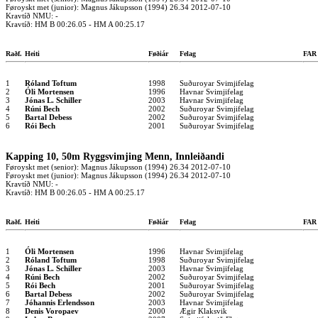
Føroyskt met (junior): Magnus Jákupsson (1994) 26.34 2012-07-10
Kravtíð NMU: -
Kravtíð: HM B 00:26.05 - HM A 00:25.17
Raðf.
Heiti
Føðiár
Felag
FA
1
Róland Toftum
1998
Suðuroyar Svimjifelag
2
Óli Mortensen
1996
Havnar Svimjifelag
3
Jónas L. Schiller
2003
Havnar Svimjifelag
4
Rúni Bech
2002
Suðuroyar Svimjifelag
5
Bartal Debess
2002
Suðuroyar Svimjifelag
6
Rói Bech
2001
Suðuroyar Svimjifelag
Kapping 10, 50m Ryggsvimjing Menn, Innleiðandi
Føroyskt met (senior): Magnus Jákupsson (1994) 26.34 2012-07-10
Føroyskt met (junior): Magnus Jákupsson (1994) 26.34 2012-07-10
Kravtíð NMU: -
Kravtíð: HM B 00:26.05 - HM A 00:25.17
Raðf.
Heiti
Føðiár
Felag
FA
1
Óli Mortensen
1996
Havnar Svimjifelag
2
Róland Toftum
1998
Suðuroyar Svimjifelag
3
Jónas L. Schiller
2003
Havnar Svimjifelag
4
Rúni Bech
2002
Suðuroyar Svimjifelag
5
Rói Bech
2001
Suðuroyar Svimjifelag
6
Bartal Debess
2002
Suðuroyar Svimjifelag
7
Jóhannis Erlendsson
2003
Havnar Svimjifelag
8
Denis Voropaev
2000
Ægir Klaksvik