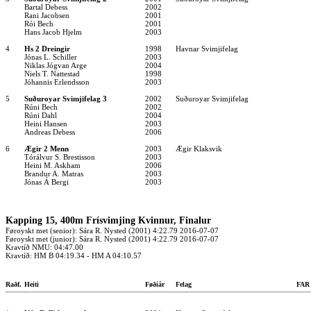
Bartal Debess
2002
Rani Jacobsen
2001
Rói Bech
2001
Hans Jacob Hjelm
2003
4
Hs 2 Dreingir
1998
Havnar Svimjifelag
Jónas L. Schiller
2003
Niklas Jógvan Arge
2004
Niels T. Nattestad
1998
Jóhannis Erlendsson
2003
5
Suðuroyar Svimjifelag 3
2002
Suðuroyar Svimjifelag
Rúni Bech
2002
Rúni Dahl
2004
Heini Hansen
2003
Andreas Debess
2006
6
Ægir 2 Menn
2003
Ægir Klaksvik
Tórálvur S. Brestisson
2003
Heini M. Askham
2006
Brandur A. Matras
2003
Jónas Á Bergi
2003
Kapping 15, 400m Frísvimjing Kvinnur, Finalur
Føroyskt met (senior): Sára R. Nysted (2001) 4:22.79 2016-07-07
Føroyskt met (junior): Sára R. Nysted (2001) 4:22.79 2016-07-07
Kravtíð NMU: 04:47.00
Kravtíð: HM B 04:19.34 - HM A 04:10.57
Raðf.
Heiti
Føðiár
Felag
FA