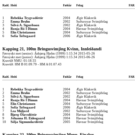
Raðf.
Heiti
Føðiár
Felag
FA
1
Rebekka Trygvadóttir
2004
Ægir Klaksvik
2
Emma Bruhn
2002
Suðuroyar Svimjifelag
3
Sólvá A. Sigurðsson
2002
Ægir Klaksvik
4
Ronja Ró Í Dímun
2004
Havnar Svimjifelag
5
Elin Christiansen
2004
Suðuroyar Svimjifelag
6
Sofía Toftegaard
2006
Ægir Klaksvik
Kapping 21, 100m Bringusvimjing Kvinn, Innleiðandi
Føroyskt met (senior): Ásbjørg Hjelm (1999) 1:15.34 2015-05-26
Føroyskt met (junior): Ásbjørg Hjelm (1999) 1:15.34 2015-06-26
Kravtíð NMU: 01:18.55
Kravtíð: HM B 01:09.79 - HM A 01:07.43
Raðf.
Heiti
Føðiár
Felag
FA
1
Rebekka Trygvadóttir
2004
Ægir Klaksvik
2
Emma Bruhn
2002
Suðuroyar Svimjifelag
3
Sólvá A. Sigurðsson
2002
Ægir Klaksvik
4
Ronja Ró Í Dímun
2004
Havnar Svimjifelag
5
Elin Christiansen
2004
Suðuroyar Svimjifelag
6
Sofía Toftegaard
2006
Ægir Klaksvik
7
Lea Midjord
2002
Suðuroyar Svimjifelag
8
Bjørg Ólavsdóttir
2004
Havnar Svimjifelag
9
Jóhanna H. Eidesgaard
2004
Havnar Svimjifelag
10
Sólja Sigmundardóttir
2005
Havnar Svimjifelag
Kapping 22, 100m Bringusvimjing Menn, Finalur