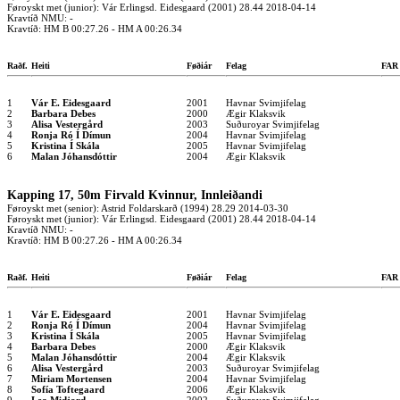
Føroyskt met (junior): Vár Erlingsd. Eidesgaard (2001) 28.44 2018-04-14
Kravtíð NMU: -
Kravtíð: HM B 00:27.26 - HM A 00:26.34
Raðf.
Heiti
Føðiár
Felag
FA
1
Vár E. Eidesgaard
2001
Havnar Svimjifelag
2
Barbara Debes
2000
Ægir Klaksvik
3
Alisa Vestergård
2003
Suðuroyar Svimjifelag
4
Ronja Ró Í Dímun
2004
Havnar Svimjifelag
5
Kristina Í Skála
2005
Havnar Svimjifelag
6
Malan Jóhansdóttir
2004
Ægir Klaksvik
Kapping 17, 50m Firvald Kvinnur, Innleiðandi
Føroyskt met (senior): Astrid Foldarskarð (1994) 28.29 2014-03-30
Føroyskt met (junior): Vár Erlingsd. Eidesgaard (2001) 28.44 2018-04-14
Kravtíð NMU: -
Kravtíð: HM B 00:27.26 - HM A 00:26.34
Raðf.
Heiti
Føðiár
Felag
FA
1
Vár E. Eidesgaard
2001
Havnar Svimjifelag
2
Ronja Ró Í Dímun
2004
Havnar Svimjifelag
3
Kristina Í Skála
2005
Havnar Svimjifelag
4
Barbara Debes
2000
Ægir Klaksvik
5
Malan Jóhansdóttir
2004
Ægir Klaksvik
6
Alisa Vestergård
2003
Suðuroyar Svimjifelag
7
Miriam Mortensen
2004
Havnar Svimjifelag
8
Sofía Toftegaard
2006
Ægir Klaksvik