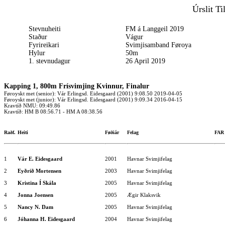
Úrslit Ti
Stevnuheiti
FM á Langgeil 2019
Staður
Vágur
Fyrireikari
Svimjisamband Føroya
Hylur
50m
1. stevnudagur
26 April 2019
Kapping 1, 800m Frísvimjing Kvinnur, Finalur
Føroyskt met (senior): Vár Erlingsd. Eidesgaard (2001) 9:08.50 2019-04-05
Føroyskt met (junior): Vár Erlingsd. Eidesgaard (2001) 9:09.34 2016-04-15
Kravtíð NMU: 09:49.86
Kravtíð: HM B 08:56.71 - HM A 08:38.56
Raðf.
Heiti
Føðiár
Felag
FA
1
Vár E. Eidesgaard
2001
Havnar Svimjifelag
2
Eyðrið Mortensen
2003
Havnar Svimjifelag
3
Kristina Í Skála
2005
Havnar Svimjifelag
4
Jonna Joensen
2005
Ægir Klaksvik
5
Nancy N. Dam
2005
Havnar Svimjifelag
6
Jóhanna H. Eidesgaard
2004
Havnar Svimjifelag