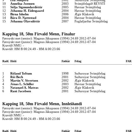
9
Lea Midjord
2002
Suðuroyar Svimjifelag
10
Annelisa Joensen
2003
Svimjifelagið REYSTI
11
Sólja Sigmundardóttir
2005
Havnar Svimjifelag
12
Jóhanna H. Eidesgaard
2004
Havnar Svimjifelag
13
Birna Isholm
2006
Ægir Klaksvik
14
Bára D. Nattestad
2004
Havnar Svimjifelag
15
Jóhanna Ólavsdóttir
2007
Fuglafjarðar Svimjifelag
Kapping 18, 50m Firvald Menn, Finalur
Føroyskt met (senior): Magnus Jákupsson (1994) 24.69 2012-07-04
Føroyskt met (junior): Magnus Jákupsson (1994) 24.69 2012-07-04
Kravtíð NMU: -
Kravtíð: HM B 00:24.49 - HM A 00:23.66
Raðf.
Heiti
Føðiár
Felag
FA
1
Róland Toftum
1998
Suðuroyar Svimjifelag
2
Rói Bech
2001
Suðuroyar Svimjifelag
3
Martin V. Sivertsen
2002
Ægir Klaksvik
4
Jónas L. Schiller
2003
Havnar Svimjifelag
5
Natanael A. Matras
2002
Ægir Klaksvik
6
Rani Jacobsen
2001
Suðuroyar Svimjifelag
Kapping 18, 50m Firvald Menn, Innleiðandi
Føroyskt met (senior): Magnus Jákupsson (1994) 24.69 2012-07-04
Føroyskt met (junior): Magnus Jákupsson (1994) 24.69 2012-07-04
Kravtíð NMU: -
Kravtíð: HM B 00:24.49 - HM A 00:23.66
Raðf.
Heiti
Føðiár
Felag
FA