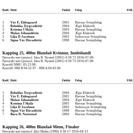
Raðf.
Heiti
Føðiár
Felag
FA
1
Vár E. Eidesgaard
2001
Havnar Svimjifelag
2
Rebekka Trygvadóttir
2004
Ægir Klaksvik
3
Kristina Í Skála
2005
Havnar Svimjifelag
4
Malan Jóhansdóttir
2004
Ægir Klaksvik
5
Lilja D Jacobsen
2003
Suðuroyar Svimjifelag
6
Signa Vár Dávadóttir
1998
Havnar Svimjifelag
Kapping 25, 400m Blandað Kvinnur, Innleiðandi
Føroyskt met (senior): Sára R. Nysted (2001) 4:59.73 2016-07-06
Føroyskt met (junior): Sára R. Nysted (2001) 4:59.73 2016-07-06
Kravtíð NMU: 05:23.08
Kravtíð: HM B 04:52.97 - HM A 04:43.06
Raðf.
Heiti
Føðiár
Felag
FA
1
Rebekka Trygvadóttir
2004
Ægir Klaksvik
2
Vár E. Eidesgaard
2001
Havnar Svimjifelag
3
Malan Jóhansdóttir
2004
Ægir Klaksvik
4
Kristina Í Skála
2005
Havnar Svimjifelag
5
Lilja D Jacobsen
2003
Suðuroyar Svimjifelag
6
Signa Vár Dávadóttir
1998
Havnar Svimjifelag
7
Bára D. Nattestad
2004
Havnar Svimjifelag
Kapping 26, 400m Blandað Menn, Finalur
Føroyskt met (senior): Alvi Hjelm (1996) 4:30.17 2016-04-15