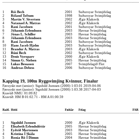
1
Rói Bech
2001
Suðuroyar Svimjifelag
2
Róland Toftum
1998
Suðuroyar Svimjifelag
3
Martin V. Sivertsen
2002
Ægir Klaksvik
4
Natanael A. Matras
2002
Ægir Klaksvik
5
Rani Jacobsen
2001
Suðuroyar Svimjifelag
6
Jóhannis Erlendsson
2003
Havnar Svimjifelag
7
Jónas L. Schiller
2003
Havnar Svimjifelag
8
Jóhannis Erlendsson
2003
Havnar Svimjifelag
8
Rani Jacobsen
2001
Suðuroyar Svimjifelag
10
Hans Jacob Hjelm
2003
Suðuroyar Svimjifelag
11
Brandur A. Matras
2003
Ægir Klaksvik
12
Rúni Bech
2002
Suðuroyar Svimjifelag
13
Denis Voropaev
2000
Ægir Klaksvik
14
Símun G. Nielsen
2005
Havnar Svimjifelag
15
Lukas Bessason
2007
Svimjifelagið Flot
16
Andreas Debess
2006
Suðuroyar Svimjifelag
Kapping 19, 100m Ryggsvimjing Kvinnur, Finalur
Føroyskt met (senior): Signhild Joensen (2000) 1:03.01 2019-04-06
Føroyskt met (junior): Signhild Joensen (2000) 1:03.38 2017-04-03
Kravtíð NMU: 01:09.82
Kravtíð: HM B 01:02.71 - HM A 01:00.59
Raðf.
Heiti
Føðiár
Felag
FA
1
Signhild Joensen
2000
Ægir Klaksvik
2
Elisabeth Erlendsdóttir
2005
Havnar Svimjifelag
3
Eyðrið Mortensen
2003
Havnar Svimjifelag
4
Kristina Í Skála
2005
Havnar Svimjifelag
5
Ronja Ró Í Dímun
2004
Havnar Svimjifelag