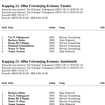
Kapping 23, 100m Frísvimjing Kvinnur, Finalur
Føroyskt met (senior): Vár Erlingsd. Eidesgaard (2001) 58.12 2018-02-24
Føroyskt met (junior): Vár Erlingsd. Eidesgaard (2001) 58.12 2018-02-24
Kravtíð NMU: 01:02.72
Kravtíð: HM B 00:56.40 - HM A 00:54.49
Raðf.
Heiti
Føðiár
Felag
FA
1
Vár E. Eidesgaard
2001
Havnar Svimjifelag
2
Barbara Debes
2000
Ægir Klaksvik
3
Ronja Ró Í Dímun
2004
Havnar Svimjifelag
4
Elisabeth Erlendsdóttir
2005
Havnar Svimjifelag
5
Nancy N. Dam
2005
Havnar Svimjifelag
6
Jonna Joensen
2005
Ægir Klaksvik
Kapping 23, 100m Frísvimjing Kvinnur, Innleiðandi
Føroyskt met (senior): Vár Erlingsd. Eidesgaard (2001) 58.12 2018-02-24
Føroyskt met (junior): Vár Erlingsd. Eidesgaard (2001) 58.12 2018-02-24
Kravtíð NMU: 01:02.72
Kravtíð: HM B 00:56.40 - HM A 00:54.49
Raðf.
Heiti
Føðiár
Felag
FA
1
Barbara Debes
2000
Ægir Klaksvik
2
Vár E. Eidesgaard
2001
Havnar Svimjifelag
3
Ronja Ró Í Dímun
2004
Havnar Svimjifelag
4
Nancy N. Dam
2005
Havnar Svimjifelag
5
Jonna Joensen
2005
Ægir Klaksvik