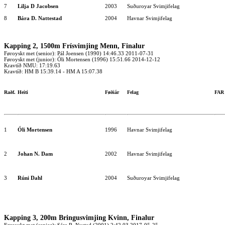
7
Lilja D Jacobsen
2003
Suðuroyar Svimjifelag
8
Bára D. Nattestad
2004
Havnar Svimjifelag
Kapping 2, 1500m Frísvimjing Menn, Finalur
Føroyskt met (senior): Pál Joensen (1990) 14:46.33 2011-07-31
Føroyskt met (junior): Óli Mortensen (1996) 15:51.66 2014-12-12
Kravtíð NMU: 17:19.63
Kravtíð: HM B 15:39.14 - HM A 15:07.38
Raðf.
Heiti
Føðiár
Felag
FA
1
Óli Mortensen
1996
Havnar Svimjifelag
2
Johan N. Dam
2002
Havnar Svimjifelag
3
Rúni Dahl
2004
Suðuroyar Svimjifelag
Kapping 3, 200m Bringusvimjing Kvinn, Finalur