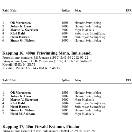
Raðf.
Heiti
Føðiár
Felag
FA
1
Óli Mortensen
1996
Havnar Svimjifelag
2
Johan N. Dam
2002
Havnar Svimjifelag
3
Martin V. Sivertsen
2002
Ægir Klaksvik
4
Rúni Dahl
2004
Suðuroyar Svimjifelag
5
Heini Hansen
2003
Suðuroyar Svimjifelag
6
Símun G. Nielsen
2005
Havnar Svimjifelag
Kapping 16, 400m Frísvimjing Menn, Innleiðandi
Føroyskt met (senior): Pál Joensen (1990) 3:46.84 2012-03-22
Føroyskt met (junior): Óli Mortensen (1996) 3:59.67 2014-07-09
Kravtíð NMU: 04:25.78
Kravtíð: HM B 03:56.14 - HM A 03:48.15
Raðf.
Heiti
Føðiár
Felag
FA
1
Óli Mortensen
1996
Havnar Svimjifelag
2
Johan N. Dam
2002
Havnar Svimjifelag
3
Martin V. Sivertsen
2002
Ægir Klaksvik
4
Rúni Dahl
2004
Suðuroyar Svimjifelag
5
Heini Hansen
2003
Suðuroyar Svimjifelag
6
Símun G. Nielsen
2005
Havnar Svimjifelag
7
Heini M. Askham
2006
Ægir Klaksvik
Kapping 17, 50m Firvald Kvinnur, Finalur
Føroyskt met (senior): Astrid Foldarskarð (1994) 28.29 2014-03-30