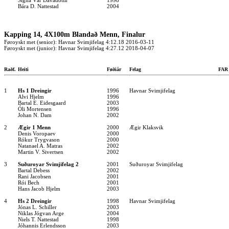
Signa Vár Dávadóttir
1998
Bára D. Nattestad
2004
Kapping 14, 4X100m Blandað Menn, Finalur
Føroyskt met (senior): Havnar Svimjifelag 4:12.18 2016-03-11
Føroyskt met (junior): Havnar Svimjifelag 4:27.12 2018-04-07
Raðf.
Heiti
Føðiár
Felag
FA
1
Hs 1 Dreingir
1996
Havnar Svimjifelag
Alvi Hjelm
1996
Bartal E. Eidesgaard
2003
Óli Mortensen
1996
Johan N. Dam
2002
2
Ægir 1 Menn
2000
Ægir Klaksvik
Denis Voropaev
2000
Rókur Trygvason
2000
Natanael A. Matras
2002
Martin V. Sivertsen
2002
3
Suðuroyar Svimjifelag 2
2001
Suðuroyar Svimjifelag
Bartal Debess
2002
Rani Jacobsen
2001
Rói Bech
2001
Hans Jacob Hjelm
2003
4
Hs 2 Dreingir
1998
Havnar Svimjifelag
Jónas L. Schiller
2003
Niklas Jógvan Arge
2004
Niels T. Nattestad
1998
Jóhannis Erlendsson
2003