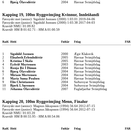
6
Bjørg Ólavsdóttir
2004
Havnar Svimjifelag
Kapping 19, 100m Ryggsvimjing Kvinnur, Innleiðandi
Føroyskt met (senior): Signhild Joensen (2000) 1:03.01 2019-04-06
Føroyskt met (junior): Signhild Joensen (2000) 1:03.38 2017-04-03
Kravtíð NMU: 01:09.82
Kravtíð: HM B 01:02.71 - HM A 01:00.59
Raðf.
Heiti
Føðiár
Felag
FA
1
Signhild Joensen
2000
Ægir Klaksvik
2
Elisabeth Erlendsdóttir
2005
Havnar Svimjifelag
3
Kristina Í Skála
2005
Havnar Svimjifelag
4
Eyðrið Mortensen
2003
Havnar Svimjifelag
5
Ronja Ró Í Dímun
2004
Havnar Svimjifelag
6
Bjørg Ólavsdóttir
2004
Havnar Svimjifelag
7
Miriam Mortensen
2004
Havnar Svimjifelag
8
Maria Suma Poulsen
2004
Havnar Svimjifelag
9
Elin Christiansen
2004
Suðuroyar Svimjifelag
10
Bjørk L Sørensen
2004
Suðuroyar Svimjifelag
11
Jóhanna Ólavsdóttir
2007
Fuglafjarðar Svimjifelag
Kapping 20, 100m Ryggsvimjing Menn, Finalur
Føroyskt met (senior): Magnus Jákupsson (1994) 56.64 2012-07-15
Føroyskt met (junior): Magnus Jákupsson (1994) 56.64 2012-07-15
Kravtíð NMU: 01:03.20
Kravtíð: HM B 00:55.95 - HM A 00:54.06
Raðf.
Heiti
Føðiár
Felag
FA