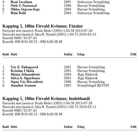
4
Rani Jacobsen
2001
Suðuroyar Svimjifelag
5
Niels T. Nattestad
1998
Havnar Svimjifelag
6
Niklas Jógvan Arge
2004
Havnar Svimjifelag
7
Rúni Dahl
2004
Suðuroyar Svimjifelag
Kapping 5, 100m Firvald Kvinnur, Finalur
Føroyskt met (senior): Poula Mohr (1995) 1:04.58 2013-07-28
Føroyskt met (junior): Sára R. Nysted (2001) 1:04.75 2016-03-11
Kravtíð NMU: 01:07.43
Kravtíð: HM B 01:00.53 - HM A 00:58.48
Raðf.
Heiti
Føðiár
Felag
FA
1
Vár E. Eidesgaard
2001
Havnar Svimjifelag
2
Kristina Í Skála
2005
Havnar Svimjifelag
3
Malan Jóhansdóttir
2004
Ægir Klaksvik
4
Sólvá A. Sigurðsson
2002
Ægir Klaksvik
5
Signa Vár Dávadóttir
1998
Havnar Svimjifelag
6
Annelisa Joensen
2003
Svimjifelagið REYSTI
Kapping 5, 100m Firvald Kvinnur, Innleiðandi
Føroyskt met (senior): Poula Mohr (1995) 1:04.58 2013-07-28
Føroyskt met (junior): Sára R. Nysted (2001) 1:04.75 2016-03-11
Kravtíð NMU: 01:07.43
Kravtíð: HM B 01:00.53 - HM A 00:58.48
Raðf.
Heiti
Føðiár
Felag
FA