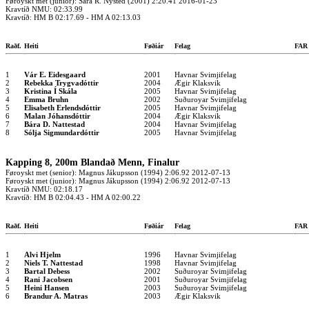
Føroyskt met (junior): Sára R. Nysted (2001) 2:20.41 2016-01-23
Kravtíð NMU: 02:33.99
Kravtíð: HM B 02:17.69 - HM A 02:13.03
Raðf.
Heiti
Føðiár
Felag
FA
1
Vár E. Eidesgaard
2001
Havnar Svimjifelag
2
Rebekka Trygvadóttir
2004
Ægir Klaksvik
3
Kristina Í Skála
2005
Havnar Svimjifelag
4
Emma Bruhn
2002
Suðuroyar Svimjifelag
5
Elisabeth Erlendsdóttir
2005
Havnar Svimjifelag
6
Malan Jóhansdóttir
2004
Ægir Klaksvik
7
Bára D. Nattestad
2004
Havnar Svimjifelag
8
Sólja Sigmundardóttir
2005
Havnar Svimjifelag
Kapping 8, 200m Blandað Menn, Finalur
Føroyskt met (senior): Magnus Jákupsson (1994) 2:06.92 2012-07-13
Føroyskt met (junior): Magnus Jákupsson (1994) 2:06.92 2012-07-13
Kravtíð NMU: 02:18.17
Kravtíð: HM B 02:04.43 - HM A 02:00.22
Raðf.
Heiti
Føðiár
Felag
FA
1
Alvi Hjelm
1996
Havnar Svimjifelag
2
Niels T. Nattestad
1998
Havnar Svimjifelag
3
Bartal Debess
2002
Suðuroyar Svimjifelag
4
Rani Jacobsen
2001
Suðuroyar Svimjifelag
5
Heini Hansen
2003
Suðuroyar Svimjifelag
6
Brandur A. Matras
2003
Ægir Klaksvik