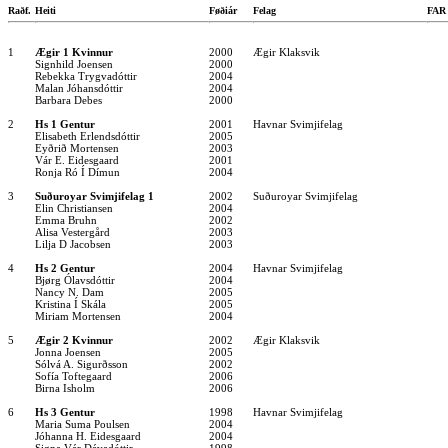
Raðf.
Heiti
Føðiár
Felag
FA
1
Ægir 1 Kvinnur
2000
Ægir Klaksvik
Signhild Joensen
2000
Rebekka Trygvadóttir
2004
Malan Jóhansdóttir
2004
Barbara Debes
2000
2
Hs 1 Gentur
2001
Havnar Svimjifelag
Elisabeth Erlendsdóttir
2005
Eyðrið Mortensen
2003
Vár E. Eidesgaard
2001
Ronja Ró Í Dímun
2004
3
Suðuroyar Svimjifelag 1
2002
Suðuroyar Svimjifelag
Elin Christiansen
2004
Emma Bruhn
2002
Alisa Vestergård
2003
Lilja D Jacobsen
2003
4
Hs 2 Gentur
2004
Havnar Svimjifelag
Bjørg Ólavsdóttir
2004
Nancy N. Dam
2005
Kristina Í Skála
2005
Miriam Mortensen
2004
5
Ægir 2 Kvinnur
2002
Ægir Klaksvik
Jonna Joensen
2005
Sólvá A. Sigurðsson
2002
Sofía Toftegaard
2006
Birna Isholm
2006
6
Hs 3 Gentur
1998
Havnar Svimjifelag
Maria Suma Poulsen
2004
Jóhanna H. Eidesgaard
2004