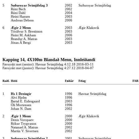
5
Suðuroyar Svimjifelag 3
2002
Suðuroyar Svimjifelag
Rúni Bech
2002
Rúni Dahl
2004
Heini Hansen
2003
Andreas Debess
2006
6
Ægir 2 Menn
2003
Ægir Klaksvik
Tórálvur S. Brestisson
2003
Heini M. Askham
2006
Brandur A. Matras
2003
Jónas Á Bergi
2003
Kapping 14, 4X100m Blandað Menn, Innleiðandi
Føroyskt met (senior): Havnar Svimjifelag 4:12.18 2016-03-11
Føroyskt met (junior): Havnar Svimjifelag 4:27.12 2018-04-07
Raðf.
Heiti
Føðiár
Felag
FA
1
Hs 1 Dreingir
1996
Havnar Svimjifelag
Alvi Hjelm
1996
Bartal E. Eidesgaard
2003
Óli Mortensen
1996
Johan N. Dam
2002
2
Ægir 1 Menn
2000
Ægir Klaksvik
Denis Voropaev
2000
Rókur Trygvason
2000
Natanael A. Matras
2002
Martin V. Sivertsen
2002
3
Suðuroyar Svimjifelag 2
2001
Suðuroyar Svimjifelag