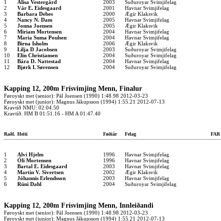
1
Alisa Vestergård
2003
Suðuroyar Svimjifelag
2
Vár E. Eidesgaard
2001
Havnar Svimjifelag
3
Barbara Debes
2000
Ægir Klaksvik
4
Nancy N. Dam
2005
Havnar Svimjifelag
5
Jonna Joensen
2005
Ægir Klaksvik
6
Miriam Mortensen
2004
Havnar Svimjifelag
7
Maria Suma Poulsen
2004
Havnar Svimjifelag
8
Birna Isholm
2006
Ægir Klaksvik
9
Lilja D Jacobsen
2003
Suðuroyar Svimjifelag
10
Elin Christiansen
2004
Suðuroyar Svimjifelag
11
Bára D. Nattestad
2004
Havnar Svimjifelag
12
Bjørk L Sørensen
2004
Suðuroyar Svimjifelag
Kapping 12, 200m Frísvimjing Menn, Finalur
Føroyskt met (senior): Pál Joensen (1990) 1:48.98 2012-03-23
Føroyskt met (junior): Magnus Jákupsson (1994) 1:55.21 2012-07-13
Kravtíð NMU: 02:04.50
Kravtíð: HM B 01:51.16 - HM A 01:47.40
Raðf.
Heiti
Føðiár
Felag
FA
1
Alvi Hjelm
1996
Havnar Svimjifelag
2
Óli Mortensen
1996
Havnar Svimjifelag
3
Bartal E. Eidesgaard
2003
Havnar Svimjifelag
4
Martin V. Sivertsen
2002
Ægir Klaksvik
5
Jóhannis Erlendsson
2003
Havnar Svimjifelag
6
Rúni Dahl
2004
Suðuroyar Svimjifelag
Kapping 12, 200m Frísvimjing Menn, Innleiðandi
Føroyskt met (senior): Pál Joensen (1990) 1:48.98 2012-03-23
Føroyskt met (junior): Magnus Jákupsson (1994) 1:55.21 2012-07-13