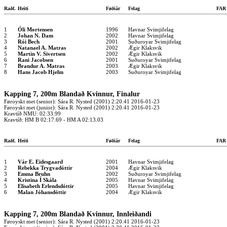
Raðf.
Heiti
Føðiár
Felag
FA
1
Óli Mortensen
1996
Havnar Svimjifelag
2
Johan N. Dam
2002
Havnar Svimjifelag
3
Rói Bech
2001
Suðuroyar Svimjifelag
4
Natanael A. Matras
2002
Ægir Klaksvik
5
Martin V. Sivertsen
2002
Ægir Klaksvik
6
Rani Jacobsen
2001
Suðuroyar Svimjifelag
7
Brandur A. Matras
2003
Ægir Klaksvik
8
Hans Jacob Hjelm
2003
Suðuroyar Svimjifelag
Kapping 7, 200m Blandað Kvinnur, Finalur
Føroyskt met (senior): Sára R. Nysted (2001) 2:20.41 2016-01-23
Føroyskt met (junior): Sára R. Nysted (2001) 2:20.41 2016-01-23
Kravtíð NMU: 02:33.99
Kravtíð: HM B 02:17.69 - HM A 02:13.03
Raðf.
Heiti
Føðiár
Felag
FA
1
Vár E. Eidesgaard
2001
Havnar Svimjifelag
2
Rebekka Trygvadóttir
2004
Ægir Klaksvik
3
Emma Bruhn
2002
Suðuroyar Svimjifelag
4
Kristina Í Skála
2005
Havnar Svimjifelag
5
Elisabeth Erlendsdóttir
2005
Havnar Svimjifelag
6
Malan Jóhansdóttir
2004
Ægir Klaksvik
Kapping 7, 200m Blandað Kvinnur, Innleiðandi
Føroyskt met (senior): Sára R. Nysted (2001) 2:20.41 2016-01-23