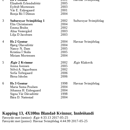
Elisabeth Erlendsdóttir
2005
Eyðrið Mortensen
2003
Vár E. Eidesgaard
2001
Ronja Ró Í Dímun
2004
3
Suðuroyar Svimjifelag 1
2002
Suðuroyar Svimjifelag
Elin Christiansen
2004
Emma Bruhn
2002
Alisa Vestergård
2003
Lilja D Jacobsen
2003
4
Hs 2 Gentur
2004
Havnar Svimjifelag
Bjørg Ólavsdóttir
2004
Nancy N. Dam
2005
Kristina Í Skála
2005
Miriam Mortensen
2004
5
Ægir 2 Kvinnur
2002
Ægir Klaksvik
Jonna Joensen
2005
Sólvá A. Sigurðsson
2002
Sofía Toftegaard
2006
Birna Isholm
2006
6
Hs 3 Gentur
1998
Havnar Svimjifelag
Maria Suma Poulsen
2004
Jóhanna H. Eidesgaard
2004
Signa Vár Dávadóttir
1998
Bára D. Nattestad
2004
Kapping 13, 4X100m Blandað Kvinnur, Innleiðandi
Føroyskt met (senior): Ægir 4:33.13 2017-05-25
Føroyskt met (junior): Havnar Svimjifelag 4:44.99 2017-05-25