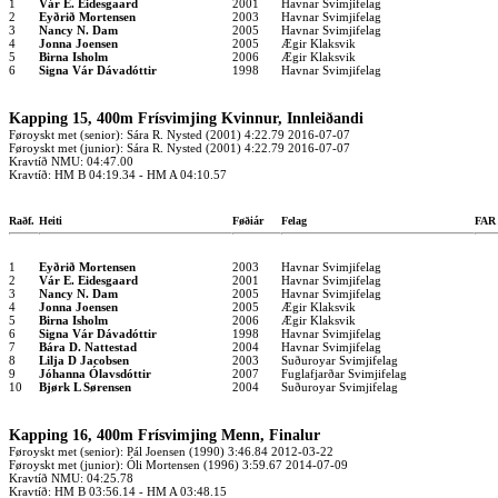
1
Vár E. Eidesgaard
2001
Havnar Svimjifelag
2
Eyðrið Mortensen
2003
Havnar Svimjifelag
3
Nancy N. Dam
2005
Havnar Svimjifelag
4
Jonna Joensen
2005
Ægir Klaksvik
5
Birna Isholm
2006
Ægir Klaksvik
6
Signa Vár Dávadóttir
1998
Havnar Svimjifelag
Kapping 15, 400m Frísvimjing Kvinnur, Innleiðandi
Føroyskt met (senior): Sára R. Nysted (2001) 4:22.79 2016-07-07
Føroyskt met (junior): Sára R. Nysted (2001) 4:22.79 2016-07-07
Kravtíð NMU: 04:47.00
Kravtíð: HM B 04:19.34 - HM A 04:10.57
Raðf.
Heiti
Føðiár
Felag
FA
1
Eyðrið Mortensen
2003
Havnar Svimjifelag
2
Vár E. Eidesgaard
2001
Havnar Svimjifelag
3
Nancy N. Dam
2005
Havnar Svimjifelag
4
Jonna Joensen
2005
Ægir Klaksvik
5
Birna Isholm
2006
Ægir Klaksvik
6
Signa Vár Dávadóttir
1998
Havnar Svimjifelag
7
Bára D. Nattestad
2004
Havnar Svimjifelag
8
Lilja D Jacobsen
2003
Suðuroyar Svimjifelag
9
Jóhanna Ólavsdóttir
2007
Fuglafjarðar Svimjifelag
10
Bjørk L Sørensen
2004
Suðuroyar Svimjifelag
Kapping 16, 400m Frísvimjing Menn, Finalur
Føroyskt met (senior): Pál Joensen (1990) 3:46.84 2012-03-22
Føroyskt met (junior): Óli Mortensen (1996) 3:59.67 2014-07-09
Kravtíð NMU: 04:25.78
Kravtíð: HM B 03:56.14 - HM A 03:48.15