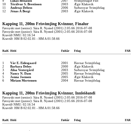
9
Lukas Bessason
2007
Svimjifelagið Flot
10
Tórálvur S. Brestisson
2003
Ægir Klaksvik
11
Andreas Debess
2006
Suðuroyar Svimjifelag
12
Jónas Á Bergi
2003
Ægir Klaksvik
Kapping 11, 200m Frísvimjing Kvinnur, Finalur
Føroyskt met (senior): Sára R. Nysted (2001) 2:05.66 2016-07-08
Føroyskt met (junior): Sára R. Nysted (2001) 2:05.66 2016-07-08
Kravtíð NMU: 02:16.54
Kravtíð: HM B 02:02.81 - HM A 01:58.66
Raðf.
Heiti
Føðiár
Felag
FA
1
Vár E. Eidesgaard
2001
Havnar Svimjifelag
2
Barbara Debes
2000
Ægir Klaksvik
3
Alisa Vestergård
2003
Suðuroyar Svimjifelag
4
Nancy N. Dam
2005
Havnar Svimjifelag
5
Jonna Joensen
2005
Ægir Klaksvik
6
Miriam Mortensen
2004
Havnar Svimjifelag
Kapping 11, 200m Frísvimjing Kvinnur, Innleiðandi
Føroyskt met (senior): Sára R. Nysted (2001) 2:05.66 2016-07-08
Føroyskt met (junior): Sára R. Nysted (2001) 2:05.66 2016-07-08
Kravtíð NMU: 02:16.54
Kravtíð: HM B 02:02.81 - HM A 01:58.66
Raðf.
Heiti
Føðiár
Felag
FA