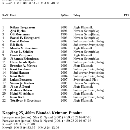
Kravtíð: HM B 00:50.51 - HM A 00:48.80
Raðf.
Heiti
Føðiár
Felag
FA
1
Rókur Trygvason
2000
Ægir Klaksvik
2
Alvi Hjelm
1996
Havnar Svimjifelag
3
Óli Mortensen
1996
Havnar Svimjifelag
4
Bartal E. Eidesgaard
2003
Havnar Svimjifelag
5
Bartal Debess
2002
Suðuroyar Svimjifelag
6
Rói Bech
2001
Suðuroyar Svimjifelag
7
Martin V. Sivertsen
2002
Ægir Klaksvik
8
Jónas L. Schiller
2003
Havnar Svimjifelag
9
Denis Voropaev
2000
Ægir Klaksvik
10
Jóhannis Erlendsson
2003
Havnar Svimjifelag
11
Hans Jacob Hjelm
2003
Suðuroyar Svimjifelag
12
Brandur A. Matras
2003
Ægir Klaksvik
13
Rani Jacobsen
2001
Suðuroyar Svimjifelag
14
Heini Hansen
2003
Suðuroyar Svimjifelag
15
Rúni Dahl
2004
Suðuroyar Svimjifelag
16
Lukas Bessason
2007
Svimjifelagið Flot
17
Símun G. Nielsen
2005
Havnar Svimjifelag
18
Jónas Á Bergi
2003
Ægir Klaksvik
19
Andreas Debess
2006
Suðuroyar Svimjifelag
20
Heini M. Askham
2006
Ægir Klaksvik
21
Rúni Bech
2002
Suðuroyar Svimjifelag
22
Tórálvur S. Brestisson
2003
Ægir Klaksvik
Kapping 25, 400m Blandað Kvinnur, Finalur
Føroyskt met (senior): Sára R. Nysted (2001) 4:59.73 2016-07-06
Føroyskt met (junior): Sára R. Nysted (2001) 4:59.73 2016-07-06
Kravtíð NMU: 05:23.08
Kravtíð: HM B 04:52.97 - HM A 04:43.06