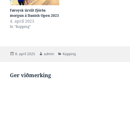
Føroysk úrslit fjórða
morgun á Danish Open 2023
4. apríl 2023
In "Kapping"
Posted
Author
Categories
8. apríl 2025
admin
Kapping
on
Ger viðmerking