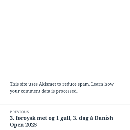
This site uses Akismet to reduce spam.
Learn how
your comment data is processed.
Post
PREVIOUS
navigation
3. føroysk met og 1 gull, 3. dag á Danish
Previous
Open 2025
post: