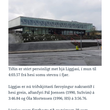
Tíðin er stórt persónligt met hjá Líggjasi, í mun til
4:03.57 frá hesi somu stevnu í fjør.
Líggjas er nú triðskjótasti føroyingur nakrantíð í
hesi grein, aftanfyri Pál Joensen (1990, SuSvim) á
3:46.84 og Óla Mortensen (1996, HS) á 3:56.76.
Líggjas svam fimtbestu tíð av teimum 38 sum