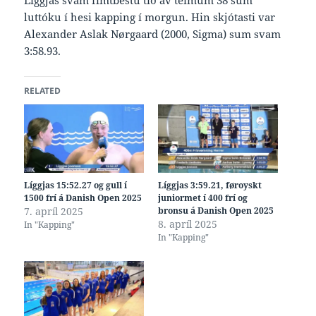
luttóku í hesi kapping í morgun. Hin skjótasti var
Alexander Aslak Nørgaard (2000, Sigma) sum svam
3:58.93.
RELATED
Líggjas 15:52.27 og gull í
Líggjas 3:59.21, føroyskt
1500 frí á Danish Open 2025
juniormet í 400 frí og
7. apríl 2025
bronsu á Danish Open 2025
8. apríl 2025
In "Kapping"
In "Kapping"