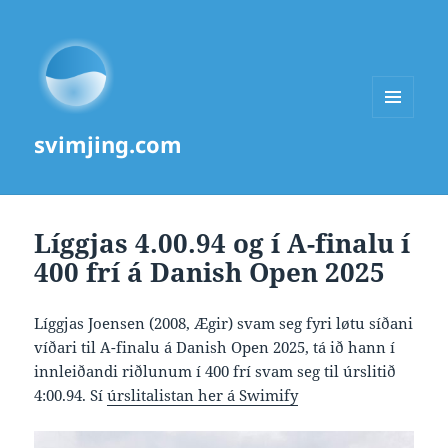
MENU
svimjing.com
AND
WIDGETS
Líggjas 4.00.94 og í A-finalu í
400 frí á Danish Open 2025
Líggjas Joensen (2008, Ægir) svam seg fyri løtu síðani
víðari til A-finalu á Danish Open 2025, tá ið hann í
innleiðandi riðlunum í 400 frí svam seg til úrslitið
4:00.94. Sí
úrslitalistan her á Swimify